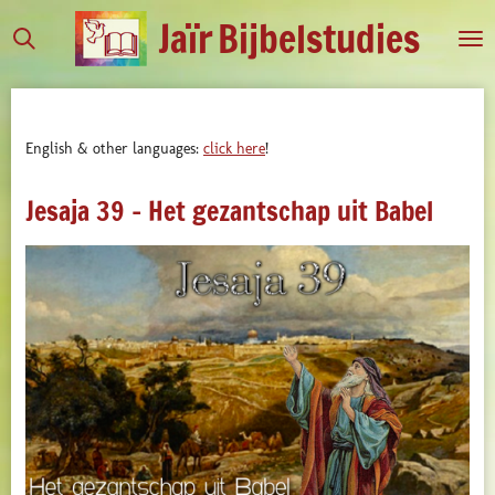
Jaïr
Bijbelstudies
Ga
direct
naar
de
hoofdinhoud
English & other languages:
click here
!
Jesaja 39 - Het gezantschap uit Babel