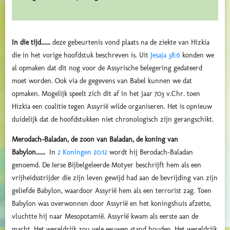
In die tijd......
deze gebeurtenis vond plaats na de ziekte van Hizkia
die in het vorige hoofdstuk beschreven is. Uit
Jesaja 38:6
konden we
al opmaken dat dit nog voor de Assyrische belegering gedateerd
moet worden. Ook via de gegevens van Babel kunnen we dat
opmaken. Mogelijk speelt zich dit af in het jaar 703 v.Chr. toen
Hizkia een coalitie tegen Assyrië wilde organiseren. Het is opnieuw
duidelijk dat de hoofdstukken niet chronologisch zijn gerangschikt.
Merodach-Baladan, de zoon van Baladan, de koning van
Babylon......
In
2 Koningen 20:12
wordt hij Berodach-Baladan
genoemd. De Ierse Bijbelgeleerde Motyer beschrijft hem als
een
vrijheidsstrijder die zijn leven gewijd had aan de bevrijding van zijn
geliefde Babylon, waardoor Assyrië hem als een terrorist zag. Toen
Babylon was overwonnen door Assyrië en het koningshuis afzette,
vluchtte hij naar Mesopotamië. Assyrië kwam als eerste aan de
macht. Het wereldrijk zou vele eeuwen stand houden. Het wereldrijk