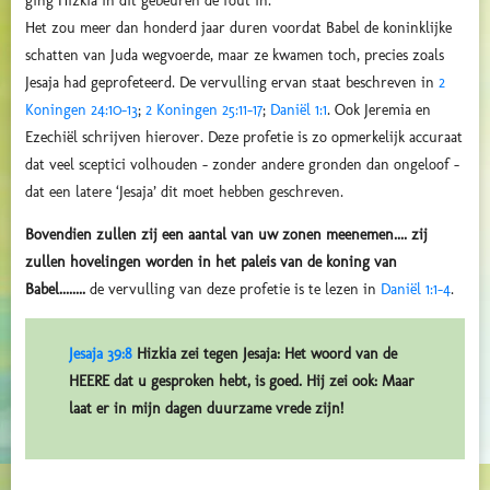
ging Hizkia in dit gebeuren de fout in.
Het zou meer dan honderd jaar duren voordat Babel de koninklijke
schatten van Juda wegvoerde, maar ze kwamen toch, precies zoals
Jesaja had geprofeteerd.
De vervulling ervan staat beschreven in
2
Koningen 24:10-13
;
2 Koningen 25:11-17
;
Daniël 1:1
. Ook Jeremia en
Ezechiël schrijven hierover.
Deze profetie is zo opmerkelijk accuraat
dat veel sceptici volhouden – zonder andere gronden dan ongeloof –
dat een latere ‘Jesaja’ dit moet hebben geschreven.
Bovendien zullen zij een aantal van uw zonen meenemen.... zij
zullen hovelingen worden in het paleis van de koning van
Babel........
de vervulling van deze profetie is te lezen in
Daniël 1:1-4
.
Jesaja 39:8
Hizkia zei tegen Jesaja: Het woord van de
HEERE dat u gesproken hebt, is goed. Hij zei ook: Maar
laat er in mijn dagen duurzame vrede zijn!