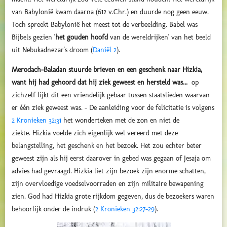
van Babylonië kwam daarna (612 v.Chr.) en duurde nog geen eeuw.
Toch spreekt Babylonië het meest tot de verbeelding. Babel was
Bijbels gezien '
het gouden hoofd
van de wereldrijken' van het beeld
uit Nebukadnezar's droom (
Daniël 2
).
Merodach-Baladan stuurde brieven en een geschenk naar Hizkia,
want hij had gehoord dat hij ziek geweest en hersteld was...
op
zichzelf lijkt dit een vriendelijk gebaar tussen staatslieden waarvan
er één ziek geweest was. – De aanleiding voor de felicitatie is volgens
2 Kronieken 32:31
het wonderteken met de zon en niet de
ziekte.
Hizkia voelde zich eigenlijk wel vereerd met deze
belangstelling, het geschenk en het bezoek. Het zou echter beter
geweest zijn als hij eerst daarover in gebed was gegaan of Jesaja om
advies had gevraagd. Hizkia liet zijn bezoek zijn enorme schatten,
zijn overvloedige voedselvoorraden en zijn militaire bewapening
zien. God had Hizkia grote rijkdom gegeven, dus de bezoekers waren
behoorlijk onder de indruk (
2 Kronieken 32:27-29
).