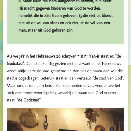
12 Maar allen die Hem aangenomen hebben, hun heeft
Hij macht gegeven kinderen van God te worden,
namelijk die in Zijn Naam geloven; 13 die niet uit bloed,
niet uit de wil van vlees en ook niet uit de wil van een
man, maar uit God geboren zijn.
Als we Jaïr in het Hebreeuws zo schrijven
יָה עיר Yah-ir staat er: "de
Godsstad".
Dat is taalkundig gezien niet juist want in het Hebreeuws
wordt altijd eerst de stad genoemd en dan pas de naam aan wie die
stad is opgedragen: letterlijk staat er dan vertaald "de stad van God".
Maar omdat de naam beide klankelementen bevat, vonden we het
toch een mooie woordspeling, waarbij de naam van God voorop
staat:
"de Godsstad".