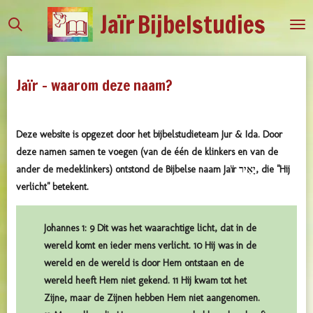
Jaïr
Bijbelstudies
Ga
direct
naar
de
Jaïr - waarom deze naam?
hoofdinhoud
Deze website is opgezet door het bijbelstudieteam Jur & Ida. Door
deze namen samen te voegen (van de één de klinkers en
van de
ander de medeklinkers) ontstond de Bijbelse naam Jaïr יָאִיר, die "Hij
verlicht" betekent.
Johannes 1: 9 Dit was het waarachtige licht, dat in de
wereld komt en ieder mens verlicht. 10 Hij was in de
wereld en de wereld is door Hem ontstaan en de
wereld heeft Hem niet gekend. 11 Hij kwam tot het
Zijne, maar de Zijnen hebben Hem niet aangenomen.