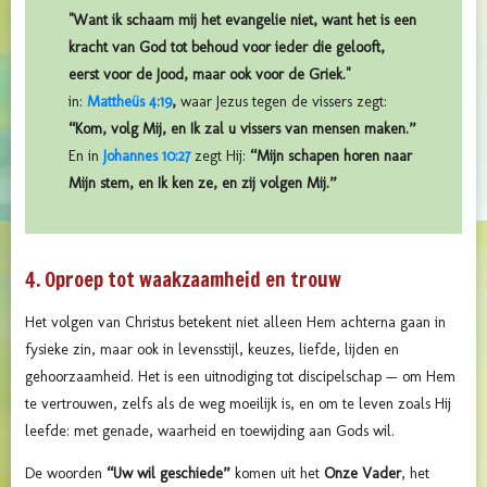
"Want ik schaam mij het evangelie niet, want het is een
kracht van God tot behoud voor ieder die gelooft,
eerst voor de Jood, maar ook voor de Griek."
in:
Mattheüs 4:19
,
waar Jezus tegen de vissers zegt:
“Kom, volg Mij, en Ik zal u vissers van mensen maken.”
En in
Johannes 10:27
zegt Hij:
“Mijn schapen horen naar
Mijn stem, en Ik ken ze, en zij volgen Mij.”
4. Oproep tot waakzaamheid en trouw
Het volgen van Christus betekent niet alleen Hem achterna gaan in
fysieke zin, maar ook in levensstijl, keuzes, liefde, lijden en
gehoorzaamheid. Het is een uitnodiging tot discipelschap — om Hem
te vertrouwen, zelfs als de weg moeilijk is, en om te leven zoals Hij
leefde: met genade, waarheid en toewijding aan Gods wil.
De woorden
“Uw wil geschiede”
komen uit het
Onze Vader
, het