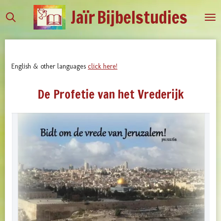
Jaïr
Bijbelstudies
Ga
direct
naar
de
hoofdinhoud
English & other languages
click here!
De Profetie van het Vrederijk