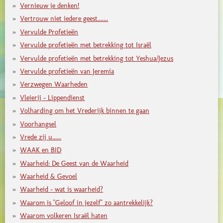
Vernieuw je denken!
Vertrouw niet iedere geest.......
Vervulde Profetieën
Vervulde profetieën met betrekking tot Israël
Vervulde profetieën met betrekking tot Yeshua/Jezus
Vervulde profetieën van Jeremia
Verzwegen Waarheden
Vleierij - Lippendienst
Volharding om het Vrederijk binnen te gaan
Voorhangsel
Vrede zij u......
WAAK en BID
Waarheid: De Geest van de Waarheid
Waarheid & Gevoel
Waarheid - wat is waarheid?
Waarom is "Geloof in jezelf" zo aantrekkelijk?
Waarom volkeren Israël haten