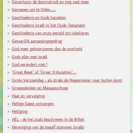
Geraniums, de doornstruik en nog veel meer
Geroepen om te lijden......
Geschiedenis en Gods handelen
Geschiedenis Israël in het Oude Testament
Geschiedenis van onze wereld 120 jubeljaren
Gevaarlijk aanpassingsgedrag
God meer gehoorzamen dan de overheid
Gods plan met Israël
God verandert niet !
"Great Reset" of "Great Tribulation"....
Grote Verzoendag - als straks de Hogepriester naar buiten komt
Groepsdenken en Massapsychose
Haat en vervolging
Heilige Geest ontvangen
Heiliging
HEL - de hel zoals beschreven in de Bijbel
Hereniging van de twaalf stammen Israëls