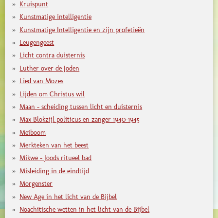
Kruispunt
Kunstmatige intelligentie
Kunstmatige Intelligentie en zijn profetieën
Leugengeest
Licht contra duisternis
Luther over de Joden
Lied van Mozes
Lijden om Christus wil
Maan - scheiding tussen licht en duisternis
Max Blokzijl politicus en zanger 1940-1945
Meiboom
Merkteken van het beest
Mikwe - Joods ritueel bad
Misleiding in de eindtijd
Morgenster
New Age in het licht van de Bijbel
Noachitische wetten in het licht van de Bijbel