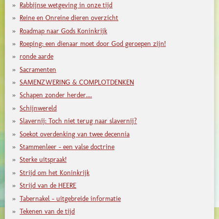
Rabbijnse wetgeving in onze tijd
Reine en Onreine dieren overzicht
Roadmap naar Gods Koninkrijk
Roeping: een dienaar moet door God geroepen zijn!
ronde aarde
Sacramenten
SAMENZWERING & COMPLOTDENKEN
Schapen zonder herder....
Schijnwereld
Slavernij: Toch niet terug naar slavernij?
Soekot overdenking van twee decennia
Stammenleer - een valse doctrine
Sterke uitspraak!
Strijd om het Koninkrijk
Strijd van de HEERE
Tabernakel - uitgebreide informatie
Tekenen van de tijd