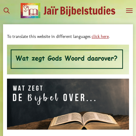
Jaïr
Bijbelstudies
Ga
direct
naar
de
To translate this website in different languages
click here
.
hoofdinhoud