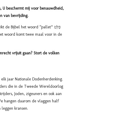
s, U beschermt mij voor benauwdheid,
n van bevrijding.
kt de Bijbel het woord “pallet” פַלֵּט
Het woord komt twee maal voor in de
nrecht vrijuit gaan? Stort de volken
elk jaar Nationale Dodenherdenking.
ders die in de Tweede Wereldoorlog
trijders, Joden, zigeuners en ook aan
 We hangen daarom de vlaggen half
en leggen kransen.