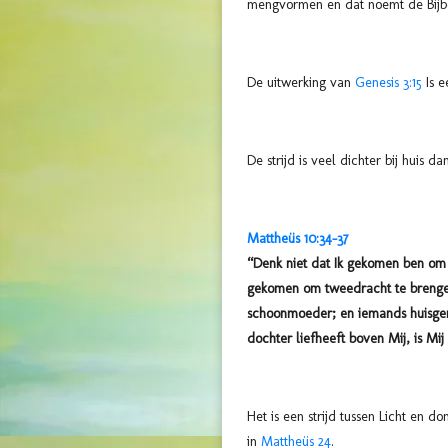
mengvormen en dat noemt de Bijb
De uitwerking van
Genesis 3:15
Is e
De strijd is veel dichter bij huis 
Mattheüs 10:34-37
“Denk niet dat Ik gekomen ben om
gekomen om tweedracht te brengen
schoonmoeder; en iemands huisgeno
dochter liefheeft boven Mij, is Mij
Het is een strijd tussen Licht en d
in
Mattheüs 24
.