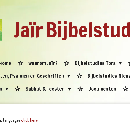
Jaïr
Bijbelstu
Home
waarom Jaïr?
Bijbelstudies Tora
eten, Psalmen en Geschriften
Bijbelstudies Nie
en
Sabbat & feesten
Documenten
ent languages
click here
.