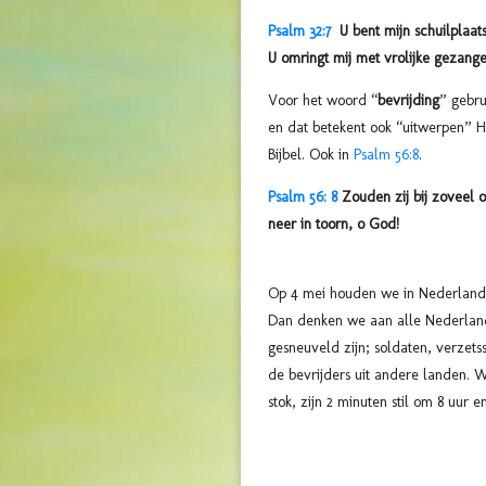
Psalm 32:7
U bent mijn schuilplaat
U omringt mij met vrolijke gezange
Voor het woord “
bevrijding
” gebrui
en dat betekent ook “uitwerpen” 
Bijbel. Ook in
Psalm 56:8
.
Psalm 56: 8
Zouden zij bij zoveel o
neer in toorn, o God!
Op 4 mei houden we in Nederland 
Dan denken we aan alle Nederlan
gesneuveld zijn; soldaten, verzetss
de bevrijders uit andere landen.
stok, zijn 2 minuten stil om 8 uur 