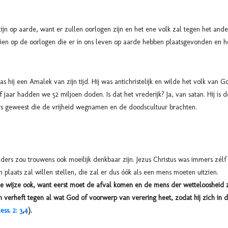
 zijn op aarde, want er zullen oorlogen zijn en het ene volk zal tegen het and
ien op de oorlogen die er in ons leven op aarde hebben plaatsgevonden en 
hij een Amalek van zijn tijd. Hij was antichristelijk en wilde het volk van Go
jf jaar hadden we 52 miljoen doden. Is dat het vrederijk? Ja, van satan. Hij 
tors geweest die de vrijheid wegnamen en de doodscultuur brachten.
 anders zou trouwens ook moeilijk denkbaar zijn. Jezus Christus was immers zé
jn plaats zal willen stellen, die zal er dus óók als een mens moeten uitzien.
ke wijze ook, want eerst moet de afval komen en de mens der wetteloosheid 
h verheft tegen al wat God of voorwerp van verering heet, zodat hij zich in
ess. 2: 3
,
4
).