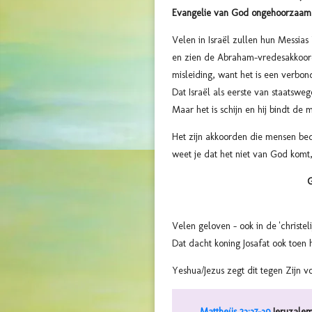
Evangelie van God ongehoorzaam 
Velen in Israël zullen hun Messias
en zien de Abraham-vredesakko
misleiding, want het is een verbo
Dat Israël als eerste van staatsweg
Maar het is schijn en hij bindt de
Het zijn akkoorden die mensen be
weet je dat het niet van God komt
G
Velen geloven - ook in de 'christel
Dat dacht koning Josafat ook toen
Yeshua/Jezus zegt dit tegen Zijn vol
Mattheüs 23:37-39
Jeruzalem,