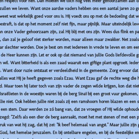
en respect voor hen. Dan moeten we toch nog veel méér gehoorzamen aan 
ullen we leven. Want onze aardse vaders hebben ons een aantal jaren zo g
et wat wérkelijk goed voor ons is. Hij voedt ons op met de bedoeling dat w
estraft, is dat op het moment zelf niet fijn, maar pijnlijk. Maar uiteindelijk le
 onze Vader gehoorzaam zijn, zal Hij blij met ons zijn. Wees dus flink en pa
t, dan zal je geloof niet sterker worden, maar alleen maar zwakker. Net zoal
ar slechter worden. Doe je best om met iedereen in vrede te leven en om een 
ij de Heer kunnen zijn. Let er ook op dat niemand van jullie Gods liefdevolle
n wil. Want bitterheid is als een zaad waaruit een giftige plant opgroeit. Iede
. Want door ruzie ontstaat er verdeeldheid in de gemeente. Zorg ervoor dat j
alles wat Hij je heeft gegeven zoals Ezau. Want Ezau gaf de rechte weg die hi
d. Maar toen hij later toch van zijn vader de zegen wilde krijgen, kon dat nie
 Israëlieten in de woestijn waren bij de berg Sinaï bij een groot vuur gekome
lie niet. Ook hebben jullie niet zoals zij een ramshoorn horen blazen en een
de een stem. Daar werden ze zó bang van, dat ze vroegen of Hij wilde ophou
gd: "Zelfs als een dier de berg aanraakt, moet het met stenen of met een p
k van wat hij zag, dat hij zei: "Ik beef helemaal van angst." Maar jullie zijn
God, het hemelse Jeruzalem. En bij ontelbare engelen, en bij de feestelijke e