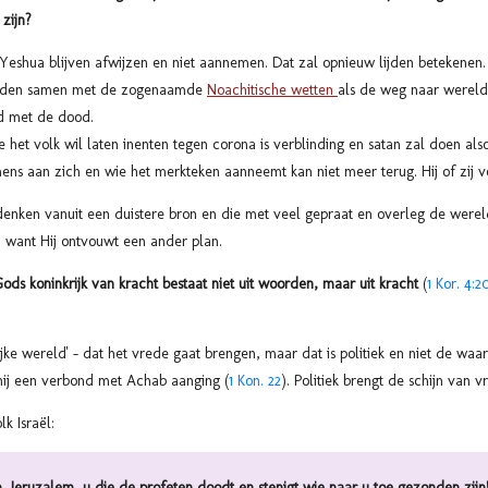
zijn?
 Yeshua blijven afwijzen en niet aannemen. Dat zal opnieuw lijden betekenen.
orden samen met de zogenaamde
Noachitische wetten
als de weg naar wereld
nd met de dood.
e het volk wil laten inenten tegen corona is verblinding en satan zal doen also
 mens aan zich en wie het merkteken aanneemt kan niet meer terug. Hij of zij v
denken vanuit een duistere bron en die met veel gepraat en overleg de wer
, want Hij ontvouwt een ander plan.
ods koninkrijk van kracht bestaat niet uit woorden, maar uit kracht
(
1 Kor. 4:2
ijke wereld' - dat het vrede gaat brengen, maar dat is politiek en niet de waar
 hij een verbond met Achab aanging (
1 Kon. 22
). Politiek brengt de schijn van 
k Israël:
 Jeruzalem, u die de profeten doodt en stenigt wie naar u toe gezonden zijn