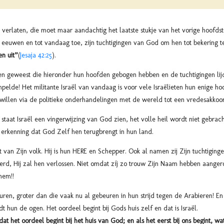
verlaten, die moet maar aandachtig het laatste stukje van het vorige hoofds
de eeuwen en tot vandaag toe, zijn tuchtigingen van God om hen tot bekering 
en uit”
(
Jesaja 42:25
).
en geweest die hieronder hun hoofden gebogen hebben en de tuchtigingen lijd
pelde! Het militante Israël van vandaag is voor vele Israëlieten hun enige h
willen via de politieke onderhandelingen met de wereld tot een vredesakko
staat Israël een vingerwijzing van God zien, het volle heil wordt niet gebrach
erkenning dat God Zelf hen terugbrengt in hun land.
t van Zijn volk. Hij is hun HERE en Schepper. Ook al namen zij Zijn tuchtiging
 werd, Hij zal hen verlossen. Niet omdat zíj zo trouw Zijn Naam hebben aange
hem!!
en, groter dan die vaak nu al gebeuren in hun strijd tegen de Arabieren! En
dt hun de ogen. Het oordeel begint bij Gods huis zelf en dat is Israël.
dat het oordeel begint bij het huis van God; en als het eerst bij ons begint, wa