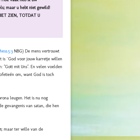
ls; maar u hebt niet gewild!
N NIET ZIEN, TOTDAT U
hess.5:3
NBG) De mens vertrouwt
 is ´God voor jouw karretje willen
n: "Gott mit Uns". En velen voelden
rofetieën om, want God is toch
rona leugen. Het is nu nog
 de gevangenis van satan, die hen
n
; maar ter wille van de