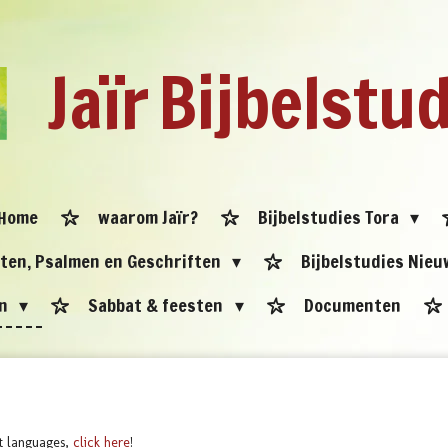
Jaïr
Bijbelstu
Home
waarom Jaïr?
Bijbelstudies Tora
eten, Psalmen en Geschriften
Bijbelstudies Nie
en
Sabbat & feesten
Documenten
nt languages,
click here
!