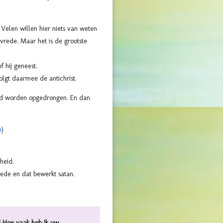
 Velen willen hier niets van weten
vrede. Maar het is de grootste
f hij geneest.
olgt daarmee de antichrist.
eld worden opgedrongen. En dan
0
)
heid.
vrede en dat bewerkt satan.
! Hoe vaak heb Ik uw