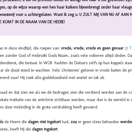
gen, op de wijze waarop een hen haar kuikens bijeenbrengt onder haar vleuge
n woestenij voor u achtergelaten. Want Ik zeg u: U ZULT MIJ VAN NU AF AA
IE KOMT IN DE NAAM VAN DE HEERE!
aan in deze eindtijd, die roepen van:
vrede, vrede, vrede en geen gevaar.
(
1 T
gen zonder God of misbruikt Gods Naam, zoals vele volkeren altijd deden. Dat
dendienst, die bestaat. In WOII hadden de Duitsers zelfs op hun koppels staa
ar de dood stond te wachten. Vele 'christenen' geloven in vrede buiten de p
terend vuur! Hij roeit alle goddeloosheid met wortel en tak uit.
waad en dat zien we als we de bedragen zien die verdiend worden aan de co
totale institutie van de antichrist zichtbaar worden, maar dan is de wereld in
 door misleiding in de grote verdrukking heeft gevoerd.
als
de Heere die
dagen niet ingekort
had,
zou
er geen vlees behouden
worde
koren, heeft Hij die
dagen ingekort
.