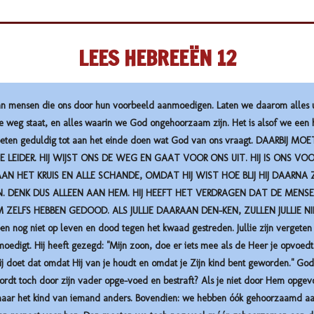
LEES HEBREEËN 12
van mensen die ons door hun voorbeeld aanmoedigen. Laten we daarom alles 
weg staat, en alles waarin we God ongehoorzaam zijn. Het is alsof we een 
moeten geduldig tot aan het einde doen wat God van ons vraagt. DAARBIJ 
E LEIDER. HIJ WIJST ONS DE WEG EN GAAT VOOR ONS UIT. HIJ IS ONS VO
AN HET KRUIS EN ALLE SCHANDE, OMDAT HIJ WIST HOE BLIJ HIJ DAARNA ZO
 DENK DUS ALLEEN AAN HEM. HIJ HEEFT HET VERDRAGEN DAT DE MENS
 ZELFS HEBBEN GEDOOD. ALS JULLIE DAARAAN DEN-KEN, ZULLEN JULLIE 
 nog niet op leven en dood tegen het kwaad gestreden. Jullie zijn vergeten 
oedigt. Hij heeft gezegd: "Mijn zoon, doe er iets mee als de Heer je opvoedt e
 doet dat omdat Hij van je houdt en omdat je Zijn kind bent geworden." God 
wordt toch door zijn vader opge-voed en bestraft? Als je niet door Hem opgev
d, maar het kind van iemand anders. Bovendien: we hebben óók gehoorzaamd 