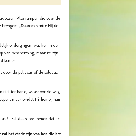
tuk lezen. Alle rampen die over de
te brengen:
„Daarom stortte Hij de
elijk ondergingen, wat hen in de
oop van bescherming, maar ze zijn
ord komen.
t door de politicus of de soldaat,
en niet ter harte, waardoor de weg
roepen, maar omdat Híj hen bij hun
 Israël zal daardoor menen dat het
t zal het einde zijn van hen die het