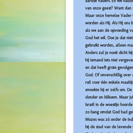
aardse vaders. En we hadd
van onze geest? Want dan z
Maar onze hemelse Vader we
worden als Hij. Als Hij ons b
als we aan de opvoeding van
God het wil. Doe je dat nie
gebruikt worden, alleen ma
Anders zul je nooit dicht b
hij iemand iets niet vergeve
en dat heeft grote gevolgen
God. Of onverschillig over 
ruil voor één enkele maaltij
smeekte hij er zelfs om. De
donder en bliksem. Maar jul
Israël in de woestijn hoor
zo bang omdat God had geze
Mozes was zó onder de indru
bij de stad van de levende 