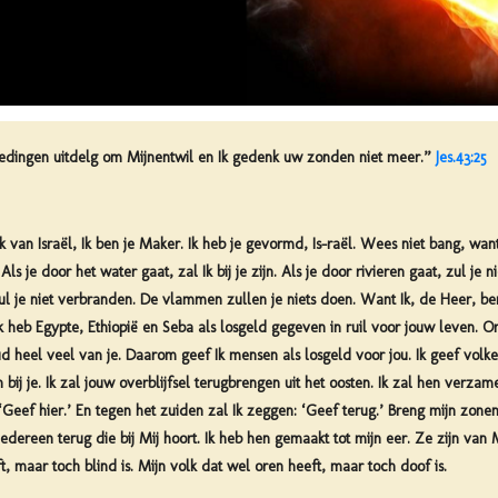
tredingen uitdelg om Mijnentwil en Ik gedenk uw zonden niet meer.”
Jes.43:25
van Israël, Ik ben je Maker. Ik heb je gevormd, Is-raël. Wees niet bang, want 
 Als je door het water gaat, zal Ik bij je zijn. Als je door rivieren gaat, zul j
zul je niet verbranden. De vlammen zullen je niets doen. Want Ik, de Heer, be
Ik heb Egypte, Ethiopië en Seba als losgeld gegeven in ruil voor jouw leven. O
ud heel veel van je. Daarom geef Ik mensen als losgeld voor jou. Ik geef volke
bij je. Ik zal jouw overblijfsel terugbrengen uit het oosten. Ik zal hen verzame
Geef hier.’ En tegen het zuiden zal Ik zeggen: ‘Geef terug.’ Breng mijn zone
dereen terug die bij Mij hoort. Ik heb hen gemaakt tot mijn eer. Ze zijn van M
, maar toch blind is. Mijn volk dat wel oren heeft, maar toch doof is.