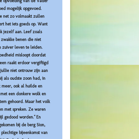
de opvoeding van de Vader
oed mogelijk opgevoed.
e net zo volmaakt zullen
vert het iets goeds op. Want
k jezelf aan. Leef zoals
s zwakke benen die niet
zuiver leven te leiden.
 goedheid misloopt doordat
reen raakt erdoor vergiftigd
ullie niet ontrouw zijn aan
j als oudste zoon had, in
t meer, ook al huilde en
n, met een donkere wolk en
 stem gehoord. Maar het volk
den met spreken. Ze waren
ijl gedood worden." En
 gekomen bij de berg Sion,
n plechtige bijeenkomst van