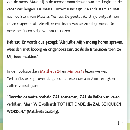
van de mens. Maar hij is de mensenmoordenaar van het begin en de
vader der leugen. De massa luistert naar zijn vleiende stem en niet
naar de Stem van Messias Yeshua. De geestelijke strijd ontgaat hen
en ze reageren uit vleselijke motieven van de zondige mens. De
mens heeft een vrije wil om te kiezen.
Heb 3:15 Er wordt dus gezegd: "Als jullie Mij vandaag horen spreken,
wees dan niet koppig en ongehoorzaam, zoals de Israëlieten toen ze
Mij boos maakten."
In de hoofdstukken
Mattheüs 24
en
Markus 13
lezen we wat
Yeshua/Jezus zegt over de gebeurtenissen die aan Zijn terugkeer
zullen voorafgaan:
“Doordat de wetteloosheid ZAL toenemen, ZAL de liefde van velen
verkillen. Maar WIE volhardt TOT HET EINDE, die ZAL BEHOUDEN
WORDEN.” (Mattheüs 24:12-13).
Jur