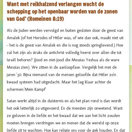
Want met reikhalzend verlangen wacht de
schepping op het openbaar worden van de zonen
van God’ (Romeinen 8:19)
Als de Joden werden vervolgd en buiten gesloten door de geest van
Amalek (of het Herodes of Hitler was, of wie dan ook, maakt niet uit
- het is de geest van Amalek en die is nog steeds springlevend.) Hoe
zal het zijn als straks de antichrist volledig heerst over allen die tot
Israël behoren? (Jood en niet-Jood die Messias Yeshua als de ware
Messias zien). We zitten in de aanloopfase. Vergelijk het met de
jaren '30. Bijna niemand van de mensen geloofde dat Hitler zo'n
kwaad systeem had uitgedacht. Maar het lag klaar achter de
schermen:'Mein Kampf'
Satan werkt altijd in de duisternis en als het plan rond is dan wordt
het ook letterlijk zo uitgevoerd. En de meesten zijn onwetend. Want
ze geloven in de liefde en het kwaad dat we aan het licht zouden
moeten brengen verdringen we en menen dat de wereld op onze
liefde zit te wachten. Hoe kan religie ons voor de gek houden. En dat