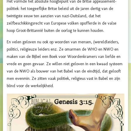
Het vormde het absolute hoogtepunt van de Britse appeasement-
politiek: het toegeeflijke Britse beleid uit de jaren dertig van de
twintigste eeuw ten aanzien van nazi-Duitsland, dat het
zelfbeschikkingsrecht van Europese volken opofferde in de valse
hoop Groot-Brittannië buiten de oorlog te kunnen houden.
En velen geloven nu ook op woorden van mensen, (wereldleiders,
politici, religieuze leiders enz. Ze omarmen de WHO en NWO en
maken van de Bijbel een Boek voor Woordenkramers van liefde en
vrede en geen gevaar. Ze willen niet geloven in een kwaad systeem
van de NWO als bouwer van het Babel van de eindtijd, dat gelooft
men evenmin. Ze zitten vaak politiek, religieus vast in Babel en zijn
blind voor de werkelijkheid.