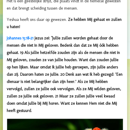
Het is een geestelijke strijd, die plaats vindt in de hemelse gewesten
en dat brengt scheiding tussen de mensen.
Yeshua heeft ons daar op gewezen.
Ze hebben Mij gehaat en zullen
u haten!
Johannes 15:18-21
Jezus zei: "Jullie zullen worden gehaat door de
mensen die niet in Mij geloven. Bedenk dan dat ze Mij óók hebben
gehaat. 19 Als jullie hetzelfde zouden zijn als de mensen die niet in
Mij geloven, zouden ze van jullie houden. Want dan zouden jullie
op hen lijken. Maar omdat Ik jullie heb geroepen, zijn jullie anders
dan zij. Daarom haten ze jullie. 20 Denk aan wat Ik heb gezegd: ‘Een
dienaar is niet belangrijker dan zijn heer.’ Als ze Mij hebben
vervolgd, zullen ze jullie ook vervolgen. Als ze Mij wilden geloven,
zullen ze jullie ook geloven. 21 Maar ze zullen jullie veel kwaad
doen omdat jullie bij Mij horen. Want ze kennen Hem niet die Mij
heeft gestuurd.