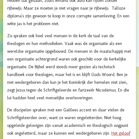
hebben dat gedaan, zoals iemand ook auto kan rijden zonder
rijbewijs. Maar ze moeten je niet vragen naar je rijbewijs. Talloze
diploma's zijn gewoon te koop in onze corrupte samenleving. En een
witte jas is het probleem niet.
Zo spraken ook heel veel mensen in de kerk de taal van de
theologen en hun methodieken. Vaak was de organisatie als een
wereldse organisatie opgebouwd. De mensen in de maatschappij met
een organisatie achtergrond waren ook geschikt voor de kerkelijke
organisatie. De Bijbel werd steeds meer gezien als technisch
handboek voor theologen, maar het is en blijft Gods Woord. Ben je
niet wedergeboren dan kun je het Koninkrijk der hemelen niet zien,
zegt Jezus tegen de Schriftgeleerde en farizeeër Nicodemus. En die
lui hadden heel veel menselijke overleveringen.
De discipelen spraken met een Galilees accent en daar vielen de
Schriftgeleerden over, want ze waren ongeletterden. Niet hoog
opgeleide gelovigen zijn vanuit academisch en theologisch oogpunt
ook ongeletterd, maar ze kunnen wel wedergeboren zijn.
Het geloof