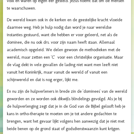
volk en waren op eigen eer gesteld. Jezus noemt dat om de mensen
te waarschuwen.
De wereld kwam ook in de kerken en de geestelijke kracht vloeide
daarmee weg. Heb je hulp nodig dan word je naar wereldse
instanties gestuurd, want die hebben er voor geleerd, net als de
dominee, die nu ook drs. voor zijn naam heeft staan. Allemaal
academisch opgeleid. We delen gewoon de methodieken met de
wereld, maar zetten een 'C' voor een christelijke organisatie. Maar
de vlag dekt in vele gevallen de lading niet want men leeft niet
vanuit het Koninkrijk, maar vanuit de wereld of vanuit een
schijnwereld en dat is nog erger, lijkt me.
En nu zijn de hulpverleners in brede zin de 'dominees' van de wereld
geworden en ze worden ook dikwijls blindelings gevolgd. Als je bij
de hulpverlenging zegt dat je in de God van de Bijbel gelooft heb je
kans in ortho-therapie te moeten om je tot andere gedachten te
brengen, want het gevaar lijkt volgens hen aanwezig dat je niet met
beide benen op de grond staat of godsdienstwaanzin kunt krijgen.