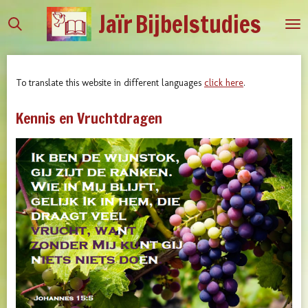
Jaïr
Bijbelstudies
Ga
direct
naar
de
To translate this website in different languages
click here
.
hoofdinhoud
Kennis en Vruchtdragen