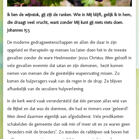
Ik ben de wijnstok, gij zijt de ranken. Wie in Mij blijft, gelijk Ik in hem,
die draagt veel vrucht, want zonder Mij kunt gij niets niets doen.
Johannes 15:5
De moderne gedragswetenschappen en allen die daar in zijn
opgeleid en therapieën op mensen los laten doen het in de meeste
gevallen zonder de ware Heelmeester: Jezus Christus. Men gelooft in
vele gevallen evenmin dat satan en zijn demonen, bezit kunnen
nemen van mensen die de geestelijke wapenrusting missen. Zo
komen de hulpvragers vaak van de regen in de drup. Ze blijven
afhankelijk van de seculiere hulpverlening.
In de kerk werd vaak verondersteld dat één persoon alles wist van
de Bijbel en dat was de dominee, die had er immers voor 'geleerd'!
Men deed daarmee eigenlijk aan afgodsdienst. Vele predikanten
schakelden de gemeente dan ook min of meer uit en ze waren geen
"broeders mèt de broeders". Zo stonden de rabbijnen ook boven het