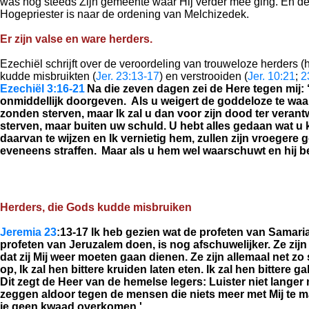
was nog steeds Zijn gemeente waar Hij verder mee ging. En de
Hogepriester is naar de ordening van Melchizedek.
Er zijn valse en ware herders.
Ezechiël schrijft over de veroordeling van trouweloze herders (
kudde misbruikten (
Jer. 23:13-17
) en verstrooiden (
Jer. 10:21
;
2
Ezechiël 3:16-21
Na die zeven dagen zei de
Here
tegen mij:
onmiddellijk doorgeven.
Als u weigert de goddeloze te waar
zonden sterven, maar Ik zal u dan voor zijn dood ter vera
sterven, maar buiten uw schuld. U hebt alles gedaan wat u k
daarvan te wijzen en Ik vernietig hem, zullen zijn vroegere 
eveneens straffen.
Maar als u hem wel waarschuwt en hij be
Herders, die Gods kudde misbruiken
Jeremia 23
:
13-17 Ik heb gezien wat de profeten van Samari
profeten van Jeruzalem doen, is nog afschuwelijker. Ze zi
dat zij Mij weer moeten gaan dienen. Ze zijn allemaal net
op, Ik zal hen bittere kruiden laten eten. Ik zal hen bitter
Dit zegt de Heer van de hemelse legers: Luister niet langer na
zeggen aldoor tegen de mensen die niets meer met Mij te mak
je geen kwaad overkomen.'