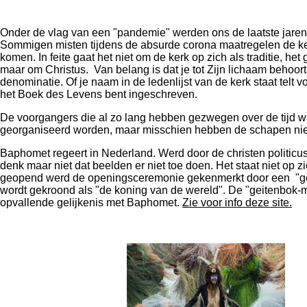
Onder de vlag van een "pandemie" werden ons de laatste jare
Sommigen misten tijdens de absurde corona maatregelen de k
komen. In feite gaat het niet om de kerk op zich als traditie, het
maar om Christus. Van belang is dat je tot Zijn lichaam behoort 
denominatie. Of je naam in de ledenlijst van de kerk staat telt v
het Boek des Levens bent ingeschreven.
De voorgangers die al zo lang hebben gezwegen over de tijd waa
georganiseerd worden, maar misschien hebben de schapen niet
Baphomet regeert in Nederland. Werd door de christen politicus
denk maar niet dat beelden er niet toe doen. Het staat niet op 
geopend werd de openingsceremonie gekenmerkt door een "geit
wordt gekroond als "de koning van de wereld". De "geitenbok-ma
opvallende gelijkenis met Baphomet.
Zie voor info deze site.