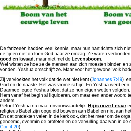
De farizeeën hadden veel kennis, maar hun hart richtte zich ni
de tijden niet op toen God naar ze omzag. Ze waren verbonde
goed en kwaad
, maar niet met de
Levensboom
.
Wel wisten ze hoe ze de mensen aan zich moesten binden en zic
vonden. Yeshua omschrijft ze. Maar voor het ‘gewone’ volk ha
Zij vervloekten het volk dat de wet niet kent (
Johannes 7:49
) en
God en de naaste. Het was vrome schijn. En Yeshua werd een b
Daarmee legde Yeshua bloot dat ze hun eigen wetten volgden, 
Hem vanaf het begin al liquideren, om maar een ander woord t
anders.
Geloof Yeshua nu maar onvoorwaardelijk:
Hij is onze Leraar
e
religieus Babel zijn opgeleid bouwen aan Babel en niet aan het
En dat ontdekten velen in de kerk ook, dat het meer om de organi
genoemd, evenmin de profeten en de vervulling daarvan in de ein
Cor. 4:20
)