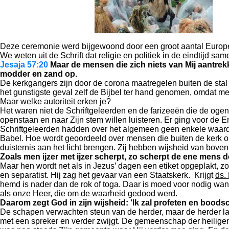
Deze ceremonie werd bijgewoond door een groot aantal Europe
We weten uit de Schrift dat religie en politiek in de eindtijd 
Jesaja 57:20
Maar de mensen die zich niets van Mij aantrekk
modder en zand op.
De kerkgangers zijn door de corona maatregelen buiten de sta
het gunstigste geval zelf de Bijbel ter hand genomen, omdat me
Maar welke autoriteit erken je?
Het waren niet de Schriftgeleerden en de farizeeën die de og
openstaan en naar Zijn stem willen luisteren. Er ging voor d
Schriftgeleerden hadden over het algemeen geen enkele waarde
Babel. Hoe wordt geoordeeld over mensen die buiten de kerk o
duisternis aan het licht brengen. Zij hebben wijsheid van bove
Zoals men ijzer met ijzer scherpt, zo scherpt de ene mens 
Maar hen wordt net als in Jezus’ dagen een etiket opgeplakt, z
en separatist. Hij zag het gevaar van een Staatskerk. Krijgt
ds.
hemd is nader dan de rok of toga. Daar is moed voor nodig wan
als onze Heer, die om de waarheid gedood werd.
Daarom zegt God in zijn wijsheid: ‘Ik zal profeten en boo
De schapen verwachten steun van de herder, maar de herder laat
met een spreker en verder zwijgt. De gemeenschap der heiligen