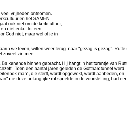
n veel vrijheden ontnomen.
erkcultuur en het SAMEN
 gaat ook niet om de kerkcultuur,
en niet enkel tot een
oor God niet, maar wel of je in
rin we leven, willen weer terug naar "gezag is gezag". Rutte g
 zoveel zin meer.
 Balkenende binnen gebracht. Hij hangt in het torentje van Rut
zichzelf. Toen een aantal jaren geleden de Gotthardtunnel werd
enbok-man", die sterft, wordt opgewekt, wordt aanbeden, en
n" die deze belangrijke rol speelde in de voorstelling, had ee