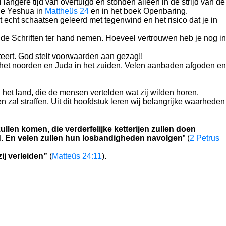
 langere tijd van overtuigd en stonden alleen in de strijd van de
rde Yeshua in
Mattheüs 24
en in het boek Openbaring.
echt schaatsen geleerd met tegenwind en het risico dat je in
de Schriften ter hand nemen. Hoeveel vertrouwen heb je nog in
eert. God stelt voorwaarden aan gezag!!
n het noorden en Juda in het zuiden. Velen aanbaden afgoden en
het land, die de mensen vertelden wat zij wilden horen.
n zal straffen. Uit dit hoofdstuk leren wij belangrijke waarheden
ullen komen, die verderfelijke ketterijen zullen doen
nd. En velen zullen hun losbandigheden navolgen
” (
2 Petrus
ij verleiden”
(
Matteüs 24:11
).