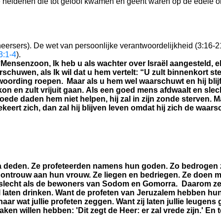
 heidenen die tot geloof kwamen en geënt waren op de edele o
heersers).
De wet van persoonlijke verantwoordelijkheid (3:16-21
3:1-4
).
‘Mensenzoon, Ik heb u als wachter over Israël aangesteld, e
schuwen, als Ik wil dat u hem vertelt: “U zult binnenkort ste
ntwoording roepen.
Maar als u hem wel waarschuwt en hij blijf
on en zult vrijuit gaan.
Als een goed mens afdwaalt en slec
goede daden hem niet helpen, hij zal in zijn zonde sterven. M
keert zich, dan zal hij blijven leven omdat hij zich de waa
a deden. Ze profeteerden namens hun goden. Zo bedrogen ze m
jn ontrouw aan hun vrouw. Ze liegen en bedriegen. Ze doen
 zo slecht als de bewoners van Sodom en Gomorra.
Daarom zeg
e gal laten drinken. Want de profeten van Jeruzalem hebben h
ar wat jullie profeten zeggen. Want zij laten jullie leugens ge
en willen hebben: 'Dit zegt de Heer: er zal vrede zijn.' En 