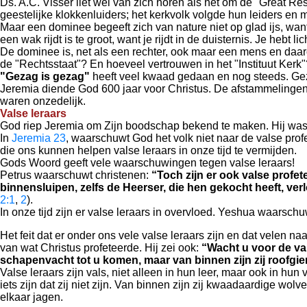
Ds. A.C. Visser liet wel van zich horen als het om de "Great R
geestelijke klokkenluiders; het kerkvolk volgde hun leiders en
Maar een dominee begeeft zich van nature niet op glad ijs, wan
een wak rijdt is te groot, want je rijdt in de duisternis. Je hebt lic
De dominee is, net als een rechter, ook maar een mens en daa
de "Rechtsstaat"? En hoeveel vertrouwen in het "Instituut Kerk"
"Gezag is gezag"
heeft veel kwaad gedaan en nog steeds. Geza
Jeremia diende God 600 jaar voor Christus. De afstammelingen 
waren onzedelijk.
Valse leraars
God riep Jeremia om Zijn boodschap bekend te maken. Hij was e
In
Jeremia 23
, waarschuwt God het volk niet naar de valse profe
die ons kunnen helpen valse leraars in onze tijd te vermijden.
Gods Woord geeft vele waarschuwingen tegen valse leraars!
Petrus waarschuwt christenen:
“Toch zijn er ook valse profet
binnensluipen, zelfs de Heerser, die hen gekocht heeft, ve
2:1
,
2
).
In onze tijd zijn er valse leraars in overvloed.
Yeshua waarschuw
Het feit dat er onder ons vele valse leraars zijn en dat velen naa
van wat Christus profeteerde.
Hij zei ook:
“Wacht u voor de val
schapenvacht tot u komen, maar van binnen zijn zij roofgie
Valse leraars zijn vals, niet alleen in hun leer, maar ook in hun v
iets zijn dat zij niet zijn. Van binnen zijn zij kwaadaardige wo
elkaar jagen.