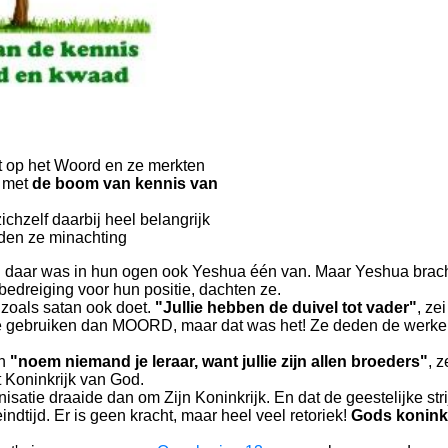
et op het Woord en ze merkten
n met
de boom van kennis van
hzelf daarbij heel belangrijk
dden ze minachting
 daar was in hun ogen ook Yeshua één van. Maar Yeshua bracht a
edreiging voor hun positie, dachten ze.
zoals satan ook doet.
"Jullie hebben de duivel tot vader"
, ze
e gebruiken dan MOORD, maar dat was het! Ze deden de werken v
n
"noem niemand je leraar, want jullie zijn allen broeders"
, 
 Koninkrijk van God.
satie draaide dan om Zijn Koninkrijk. En dat de geestelijke stri
dtijd. Er is geen kracht, maar heel veel retoriek!
Gods koninkr