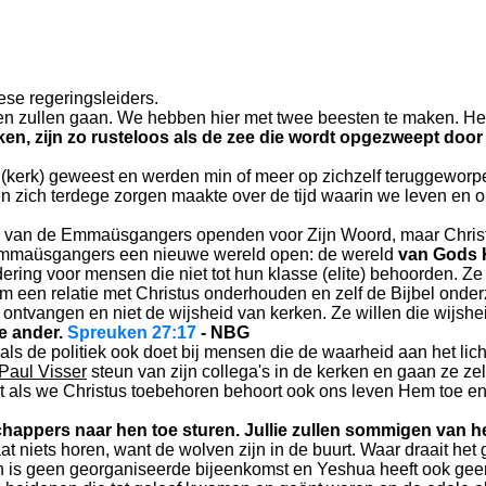
se regeringsleiders.
samen zullen gaan. We hebben hier met twee beesten te maken. Het
en, zijn zo rusteloos als de zee die wordt opgezweept door d
l (kerk) geweest en werden min of meer op zichzelf teruggewo
n zich terdege zorgen maakte over de tijd waarin we leven en o
en van de Emmaüsgangers openden voor Zijn Woord, maar Christu
e Emmaüsgangers een nieuwe wereld open: de wereld
van Gods K
ring voor mensen die niet tot hun klasse (elite) behoorden. Z
m een relatie met Christus onderhouden en zelf de Bijbel onde
n ontvangen en niet de wijsheid van kerken. Ze willen die wijsh
de ander.
Spreuken 27:17
- NBG
oals de politiek ook doet bij mensen die de waarheid aan het l
 Paul Visser
steun van zijn collega's in de kerken en gaan ze z
t als we Christus toebehoren behoort ook ons leven Hem toe en
dschappers naar hen toe sturen. Jullie zullen sommigen van
 niets horen, want de wolven zijn in de buurt. Waar draait het
 is geen georganiseerde bijeenkomst en Yeshua heeft ook geen 