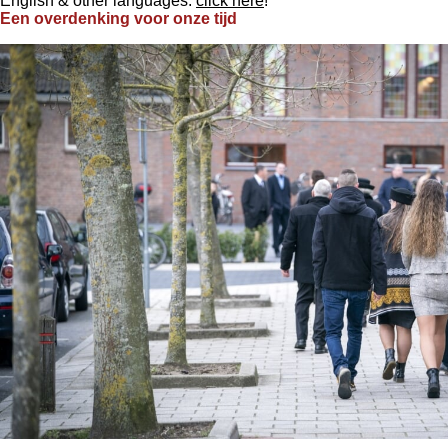
English & other languages:
click here
!
Een overdenking voor onze tijd