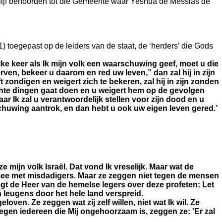
lijf behoorden tot die Gemeente waar Yeshua de Messias de
) toegepast op de leiders van de staat, de ‘herders’ die Gods
lke keer als Ik mijn volk een waarschuwing geef, moet u die
rven, bekeer u daarom en red uw leven,” dan zal hij in zijn
t zondigen en weigert zich te bekeren, zal hij in zijn zonden
hte dingen gaat doen en u weigert hem op de gevolgen
aar Ik zal u verantwoordelijk stellen voor zijn dood en u
rschuwing aantrok, en dan hebt u ook uw eigen leven gered.’
ijn volk Israël. Dat vond Ik vreselijk. Maar wat de
 mee met misdadigers. Maar ze zeggen niet tegen de mensen
t de Heer van de hemelse legers over deze profeten: Let
un leugens door het hele land verspreid.
loven. Ze zeggen wat zij zelf willen, niet wat Ik wil. Ze
tegen iedereen die Mij ongehoorzaam is, zeggen ze: 'Er zal