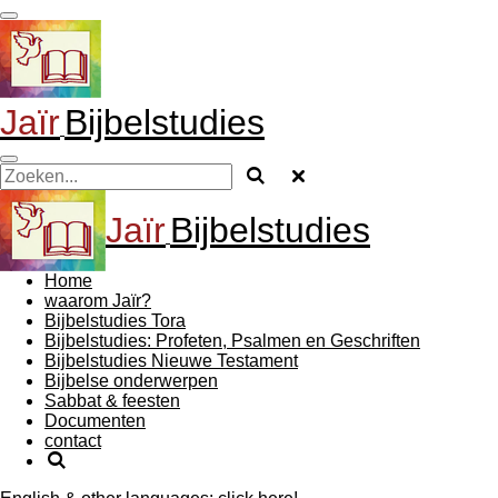
Ga
direct
naar
de
hoofdinhoud
Jaïr
Bijbelstudies
Jaïr
Bijbelstudies
Home
waarom Jaïr?
Bijbelstudies Tora
Bijbelstudies: Profeten, Psalmen en Geschriften
Bijbelstudies Nieuwe Testament
Bijbelse onderwerpen
Sabbat & feesten
Documenten
contact