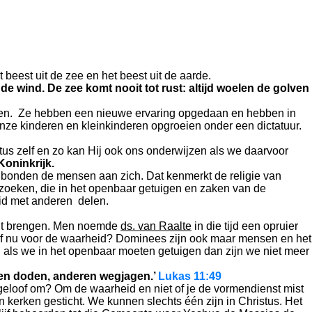
 beest uit de zee en het beest uit de aarde.
e wind. De zee komt nooit tot rust: altijd woelen de golven
rpen. Ze hebben een nieuwe ervaring opgedaan en hebben in
nze kinderen en kleinkinderen opgroeien onder een dictatuur.
s zelf en zo kan Hij ook ons onderwijzen als we daarvoor
oninkrijk.
e bonden de mensen aan zich. Dat kenmerkt de religie van
rzoeken, die in het openbaar getuigen en zaken van de
eid met anderen delen.
icht brengen. Men noemde
ds. van Raalte
in die tijd een opruier
elf nu voor de waarheid? Dominees zijn ook maar mensen en het
 als we in het openbaar moeten getuigen dan zijn we niet meer
 hen doden, anderen wegjagen.’
Lukas 11:49
 geloof om? Om de waarheid en niet of je de vormendienst mist
kerken gesticht. We kunnen slechts één zijn in Christus. Het