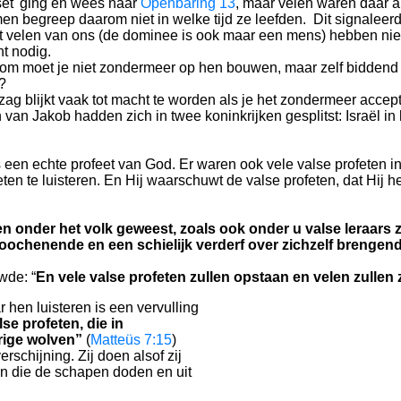
eset' ging en wees naar
Openbaring 13
, maar velen waren daar al
 men begreep daarom niet in welke tijd ze leefden. Dit signalee
t velen van ons (de dominee is ook maar een mens) hebben niet 
ht nodig.
rom moet je niet zondermeer op hen bouwen, maar zelf biddend 
?
g blijkt vaak tot macht te worden als je het zondermeer accept
van Jakob hadden zich in twee koninkrijken gesplitst: Israël i
en echte profeet van God. Er waren ook vele valse profeten in 
ten te luisteren. En Hij waarschuwt de valse profeten, dat Hij he
en onder het volk geweest, zoals ook onder u valse leraars z
rloochenende en een schielijk verderf over zichzelf brenge
de: “
En vele valse profeten zullen opstaan en velen zullen z
r hen luisteren is een vervulling
se profeten, die in
rige wolven”
(
Matteüs 7:15
)
erschijning. Zij doen alsof zij
lven die de schapen doden en uit