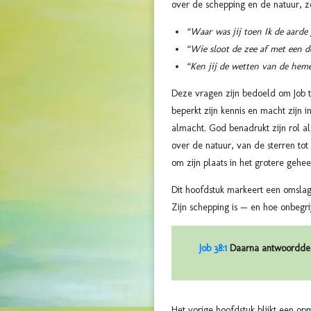
over de schepping en de natuur, z
“Waar was jij toen Ik de aarde
“Wie sloot de zee af met een d
“Ken jij de wetten van de heme
Deze vragen zijn bedoeld om Job t
beperkt zijn kennis en macht zijn i
almacht. God benadrukt zijn rol a
over de natuur, van de sterren tot 
om zijn plaats in het grotere gehee
Dit hoofdstuk markeert een omslag
Zijn schepping is — en hoe onbegrij
Job 38:1
Daarna antwoordde d
Het vorige hoofdstuk blijkt een op