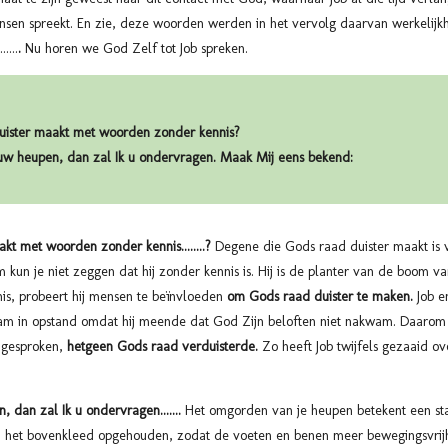
sen spreekt. En zie, deze woorden werden in het vervolg daarvan werkelijk
....
.
Nu horen we God Zelf tot Job spreken.
 duister maakt met woorden zonder kennis?
uw heupen, dan zal Ik u ondervragen. Maak Mij eens bekend:
akt met woorden zonder kennis........?
Degene die Gods raad duister maakt is 
 kun je niet zeggen dat hij zonder kennis is. Hij is de planter van de boom 
is, probeert hij mensen te beïnvloeden
om Gods raad duister te maken.
Job e
m in opstand omdat hij meende dat God Zijn beloften niet nakwam.
Daarom 
 gesproken,
hetgeen Gods raad verduisterde.
Zo heeft Job twijfels gezaaid o
dan zal Ik u ondervragen.......
Het omgorden van je heupen betekent een sta
het bovenkleed opgehouden, zodat de voeten en benen meer bewegingsvrijh