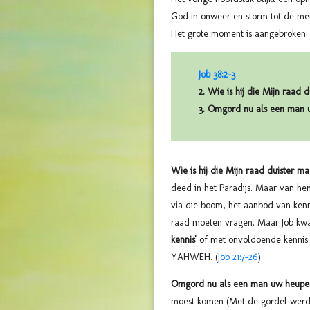
God in onweer en storm tot de men
Het grote moment is aangebroken....
Job 38:2-3
2. Wie is hij die Mijn raad
3. Omgord nu als een man 
Wie is hij die Mijn raad duister ma
deed in het Paradijs. Maar van hem
via die boom, het aanbod van kenn
raad moeten vragen. Maar Job kwa
kennis'
of met onvoldoende kennis
YAHWEH. (
Job 21:7-26
)
Omgord nu als een man uw heupen, 
moest komen (Met de gordel werd 