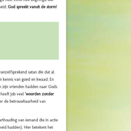
heid:
God spreekt vanuit de storm!
vanzelfsprekend satan die dat al
van kennis van goed en kwaad. En
n zijn vrienden hadden naar Gods
heeft Job veel
'woorden zonder
ver de betrouwbaarheid van
rthouding van iemand die in actie
eid hadden). Hier betekent het