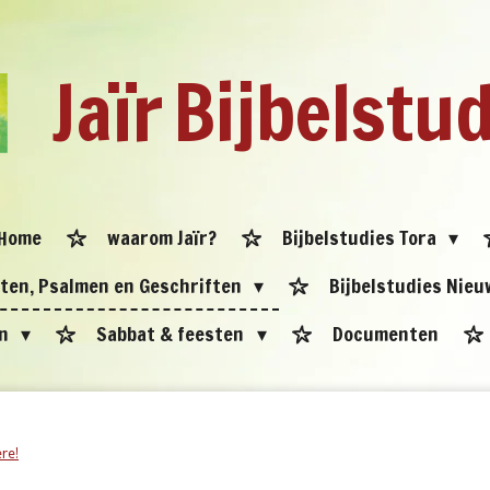
Jaïr
Bijbelstu
Home
waarom Jaïr?
Bijbelstudies Tora
eten, Psalmen en Geschriften
Bijbelstudies Nie
en
Sabbat & feesten
Documenten
re!