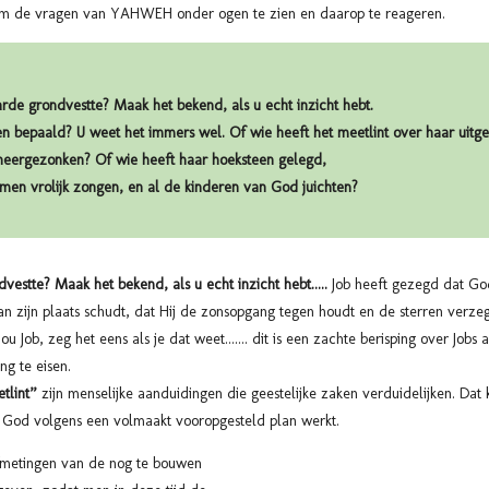
n om de vragen van YAHWEH onder ogen te zien en daarop te reageren.
rde grondvestte? Maak het bekend, als u echt inzicht hebt.
en bepaald? U weet het immers wel. Of wie heeft het meetlint over haar uitg
s neergezonken? Of wie heeft haar hoeksteen gelegd,
amen vrolijk zongen, en al de kinderen van God juichten?
estte? Maak het bekend, als u echt inzicht hebt.....
Job heeft gezegd dat Go
n zijn plaats schudt, dat Hij de zonsopgang tegen houdt en de sterren verzeg
Job, zeg het eens als je dat weet....... dit is
een zachte berisping over Job
ng te eisen.
tlint”
zijn menselijke aanduidingen die geestelijke zaken verduidelijken. Dat 
t God volgens een volmaakt vooropgesteld plan werkt.
metingen van de nog te bouwen