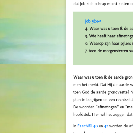
dat Job zich schrap moest zette
Job 38:4-7
4. Waar was u toen Ik de aa
5. Wie heeft haar afmeting
6. Waarop zijn haar pijler
7. toen de morgensterren s
Waar was u toen Ik de aarde grondv
men het merkt. Dat Hij de aarde va
toen God de aarde grondvestte? Nou 
plan te begrijpen en een rechtszittt
De woorden
“afmetingen”
en
“mee
hoofdstuk. Hier wil het zeggen da
In
Ezechiël 40
en
42
worden de af