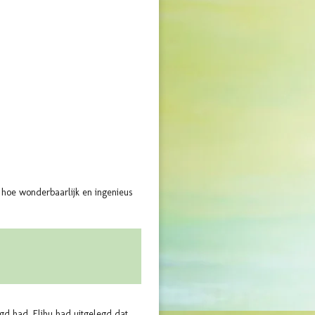
 hoe wonderbaarlijk en ingenieus
ngd had. Elihu had uitgelegd dat