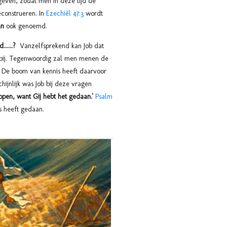
even, zodat men in deze tijd de
econstrueren. In
Ezechiël 47:3
wordt
an
ook genoemd.
......?
Vanzelfsprekend kan Job dat
t bij. Tegenwoordig zal men menen de
. De boom van kennis heeft daarvoor
ijnlijk was Job bij deze vragen
open, want Gij hebt het gedaan.'
Psalm
es heeft gedaan.