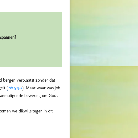
espannen?
d bergen verplaatst zonder dat
elt (
Job 9:5-7
). Maar waar was Job
s aanmatigende bewering om Gods
komen we dikwijls tegen in dit