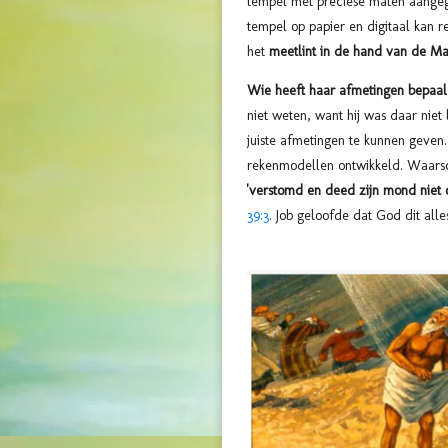
tempel met preciese maten aangeg
tempel op papier en digitaal kan r
het
meetlint in de hand van de M
Wie heeft haar afmetingen bepaald
niet weten, want hij was daar nie
juiste afmetingen te kunnen geven
rekenmodellen ontwikkeld. Waarsch
'verstomd en deed zijn mond niet 
39:3
. Job geloofde dat God dit all