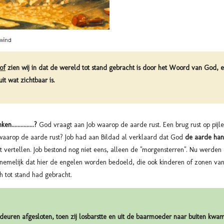
of
zien wij in dat de wereld tot stand gebracht is door het Woord van God, 
uit wat zichtbaar is.
..............?
God vraagt aan Job waarop de aarde rust. Een brug rust op pijle
waarop de aarde rust? Job had aan Bildad al verklaard dat God
de aarde hang
iet vertellen. Job bestond nog niet eens, alleen de "morgensterren". Nu werde
annemelijk dat hier de engelen worden bedoeld, die ook kinderen of zonen 
h tot stand had gebracht.
deuren afgesloten, toen zij losbarstte en uit de baarmoeder naar buiten kwa