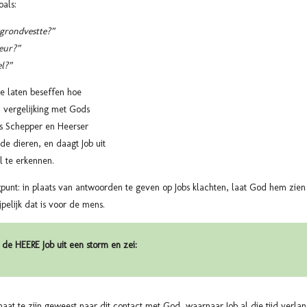
oals:
 grondvestte?”
eur?”
l?”
e laten beseffen hoe
n vergelijking met Gods
ls Schepper en Heerser
de dieren, en daagt Job uit
l te erkennen.
punt: in plaats van antwoorden te geven op Jobs klachten, laat God hem zien
pelijk dat is voor de mens.
e HEERE Job uit een storm en zei:
maat te zijn geweest naar dit contact met God, waarnaar Job al die tijd verla