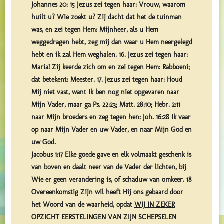
Johannes 20: 15 Jezus zei tegen haar: Vrouw, waarom
huilt u? Wie zoekt u? Zij dacht dat het de tuinman
was, en zei tegen Hem: Mijnheer, als u Hem
weggedragen hebt, zeg mij dan waar u Hem neergelegd
hebt en ik zal Hem weghalen. 16. Jezus zei tegen haar:
Maria! Zij keerde zich om en zei tegen Hem: Rabboeni;
dat betekent: Meester. 17. Jezus zei tegen haar: Houd
Mij niet vast, want Ik ben nog niet opgevaren naar
Mijn Vader, maar ga Ps. 22:23; Matt. 28:10; Hebr. 2:11
naar Mijn broeders en zeg tegen hen: Joh. 16:28 Ik vaar
op naar Mijn Vader en uw Vader, en naar Mijn God en
uw God.
Jacobus 1:17 Elke goede gave en elk volmaakt geschenk is
van boven en daalt neer van de Vader der lichten, bij
Wie er geen verandering is, of schaduw van omkeer. 18
Overeenkomstig Zijn wil heeft Hij ons gebaard door
het Woord van de waarheid, opdat
WIJ IN ZEKER
OPZICHT EERSTELINGEN VAN ZIJN SCHEPSELEN