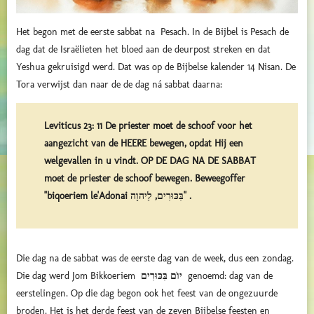
Het begon met de eerste sabbat na Pesach. In de Bijbel is Pesach de
dag dat de Israëlieten het bloed aan de deurpost streken en dat
Yeshua gekruisigd werd. Dat was op de Bijbelse kalender 14 Nisan. De
Tora verwijst dan naar de de dag ná sabbat daarna:
Leviticus 23: 11 De priester moet de schoof voor het
aangezicht van de HEERE bewegen, opdat Hij een
welgevallen in u vindt. OP DE DAG NA DE SABBAT
moet de priester de schoof bewegen. Beweegoffer
"biqoeriem le'Adonai בִּכּוּרִים, לַיהוָה" .
Die dag na de sabbat was de eerste dag van de week, dus een zondag.
Die dag werd
Jom Bikkoeriem
בִּכּוּרִים
יוֺם
genoemd: dag van de
eerstelingen. Op die dag begon ook het feest van de ongezuurde
broden. Het is het derde feest van de zeven Bijbelse feesten en