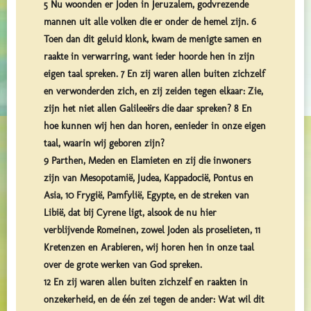
5 Nu woonden er Joden in Jeruzalem, godvrezende
mannen uit alle volken die er onder de hemel zijn. 6
Toen dan dit geluid klonk, kwam de menigte samen en
raakte in verwarring, want ieder hoorde hen in zijn
eigen taal spreken. 7 En zij waren allen buiten zichzelf
en verwonderden zich, en zij zeiden tegen elkaar: Zie,
zijn het niet allen Galileeërs die daar spreken? 8 En
hoe kunnen wij hen dan horen, eenieder in onze eigen
taal, waarin wij geboren zijn?
9 Parthen, Meden en Elamieten en zij die inwoners
zijn van Mesopotamië, Judea, Kappadocië, Pontus en
Asia, 10 Frygië, Pamfylië, Egypte, en de streken van
Libië, dat bij Cyrene ligt, alsook de nu hier
verblijvende Romeinen, zowel Joden als proselieten, 11
Kretenzen en Arabieren, wij horen hen in onze taal
over de grote werken van God spreken.
12 En zij waren allen buiten zichzelf en raakten in
onzekerheid, en de één zei tegen de ander: Wat wil dit