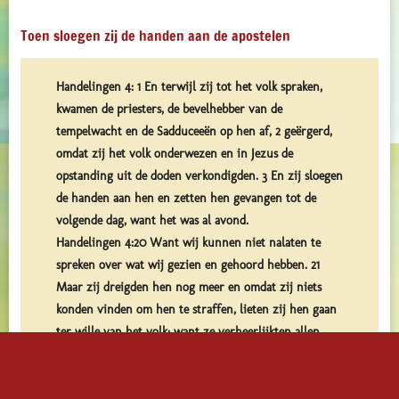
Toen sloegen zij de handen aan de apostelen
Handelingen 4: 1 En terwijl zij tot het volk spraken,
kwamen de priesters, de bevelhebber van de
tempelwacht en de Sadduceeën op hen af, 2 geërgerd,
omdat zij het volk onderwezen en in Jezus de
opstanding uit de doden verkondigden. 3 En zij sloegen
de handen aan hen en zetten hen gevangen tot de
volgende dag, want het was al avond.
Handelingen 4:20 Want wij kunnen niet nalaten te
spreken over wat wij gezien en gehoord hebben. 21
Maar zij dreigden hen nog meer en omdat zij niets
konden vinden om hen te straffen, lieten zij hen gaan
ter wille van het volk; want ze verheerlijkten allen
God over wat er gebeurd was.
Handelingen 4, vers 31 En toen zij gebeden hadden,
werd de plaats (haMaqon in de tempel) waar zij