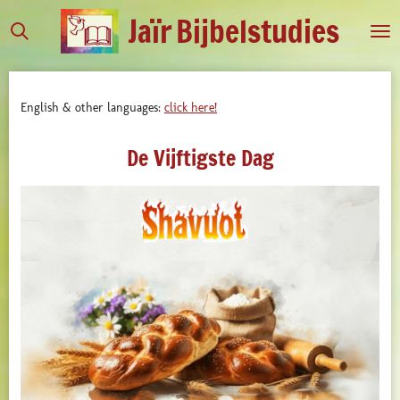
Jaïr
Bijbelstudies
Ga
direct
naar
de
English & other languages:
click here!
hoofdinhoud
De Vijftigste Dag