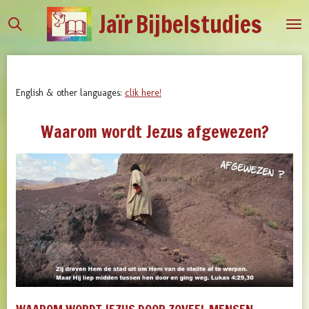
Jaïr
Bijbelstudies
Ga
direct
naar
de
hoofdinhoud
English & other languages:
clik here!
Waarom wordt Jezus afgewezen?