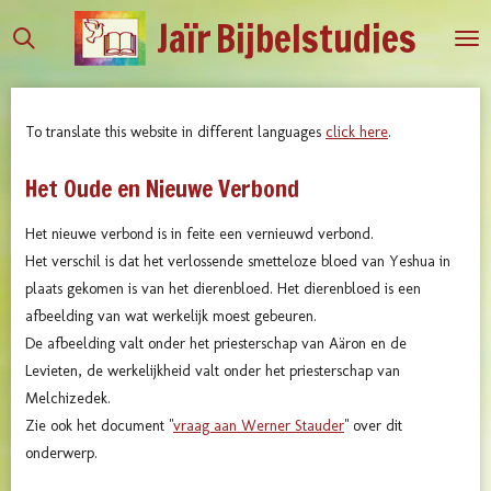
Jaïr
Bijbelstudies
Ga
direct
naar
de
To translate this website in different languages
click here
.
hoofdinhoud
Het Oude en Nieuwe Verbond
Het nieuwe verbond is in feite een vernieuwd verbond.
Het verschil is dat het verlossende smetteloze bloed van Yeshua in
plaats gekomen is van het dierenbloed. Het dierenbloed is een
afbeelding van wat werkelijk moest gebeuren.
De afbeelding valt onder het priesterschap van Aäron en de
Levieten, de werkelijkheid valt onder het priesterschap van
Melchizedek.
Zie ook het document "
vraag aan Werner Stauder
" over dit
onderwerp.