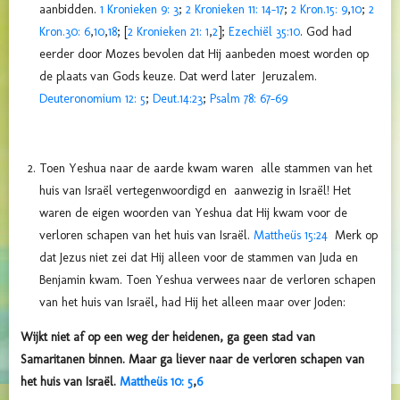
aanbidden.
1 Kronieken 9: 3
;
2 Kronieken 11: 14-17
;
2 Kron.15: 9
,
10
;
2
Kron.30: 6
,
10
,
18
; [
2 Kronieken 21: 1
,
2
];
Ezechiël 35:10
. God had
eerder door Mozes bevolen dat Hij aanbeden moest worden op
de plaats van Gods keuze. Dat werd later Jeruzalem.
Deuteronomium 12: 5
;
Deut.14:23
;
Psalm 78: 67-69
Toen Yeshua naar de aarde kwam waren alle stammen van het
huis van Israël vertegenwoordigd en aanwezig in Israël! Het
waren de eigen woorden van Yeshua dat Hij kwam voor de
verloren schapen van het huis van Israël.
Mattheüs 15:24
Merk op
dat Jezus niet zei dat Hij alleen voor de stammen van Juda en
Benjamin kwam. Toen Yeshua verwees naar de verloren schapen
van het huis van Israël, had Hij het alleen maar over Joden:
Wijkt niet af op een weg der heidenen, ga geen stad van
Samaritanen binnen. Maar ga liever naar de verloren schapen van
het huis van Israël.
Mattheüs 10: 5
,
6