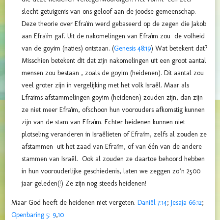
slecht getuigenis van ons geloof aan de joodse gemeenschap.
Deze theorie over Efraïm werd gebaseerd op de zegen die Jakob
aan Efraïm gaf. Uit de nakomelingen van Efraïm zou de volheid
van de goyim (naties) ontstaan. (
Genesis 48:19
) Wat betekent dat?
Misschien betekent dit dat zijn nakomelingen uit een groot aantal
mensen zou bestaan , zoals de goyim (heidenen). Dit aantal zou
veel groter zijn in vergelijking met het volk Israël. Maar als
Efraims afstammelingen goyim (heidenen) zouden zijn, dan zijn
ze niet meer Efraïm, ofschoon hun voorouders afkomstig kunnen
zijn van de stam van Efraïm. Echter heidenen kunnen niet
plotseling veranderen in Israëlieten of Efraïm, zelfs al zouden ze
afstammen uit het zaad van Efraïm, of van één van de andere
stammen van Israël. Ook al zouden ze daartoe behoord hebben
in hun voorouderlijke geschiedenis, laten we zeggen zo’n 2500
jaar geleden(!) Ze zijn nog steeds heidenen!
Maar God heeft de heidenen niet vergeten.
Daniël 7:14
;
Jesaja 66:12
;
Openbaring 5: 9
,
10