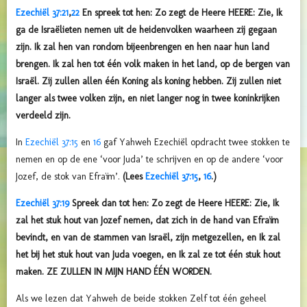
Ezechiël 37:21
,
22
En spreek tot hen: Zo zegt de Heere HEERE: Zie, Ik
ga de Israëlieten nemen uit de heidenvolken waarheen zij gegaan
zijn. Ik zal hen van rondom bijeenbrengen en hen naar hun land
brengen. Ik zal hen tot één volk maken in het land, op de bergen van
Israël. Zij zullen allen één Koning als koning hebben. Zij zullen niet
langer als twee volken zijn, en niet langer nog in twee koninkrijken
verdeeld zijn.
In
Ezechiël 37:15
en
16
gaf Yahweh Ezechiël opdracht twee stokken te
nemen en op de ene ‘voor Juda’ te schrijven en op de andere ‘voor
Jozef, de stok van Efraïm’.
(Lees
Ezechiël 37:15
,
16
.)
Ezechiël 37:19
Spreek dan tot hen: Zo zegt de Heere HEERE: Zie, Ik
zal het stuk hout van Jozef nemen, dat zich in de hand van Efraïm
bevindt, en van de stammen van Israël, zijn metgezellen, en Ik zal
het bij het stuk hout van Juda voegen, en Ik zal ze tot één stuk hout
maken. ZE ZULLEN IN MIJN HAND ÉÉN WORDEN.
Als we lezen dat Yahweh de beide stokken Zelf tot één geheel