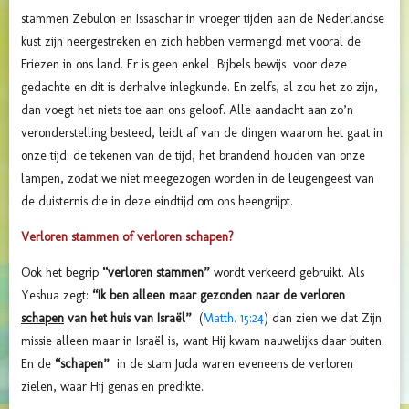
stammen Zebulon en Issaschar in vroeger tijden aan de Nederlandse
kust zijn neergestreken en zich hebben vermengd met vooral de
Friezen in ons land. Er is geen enkel Bijbels bewijs voor deze
gedachte en dit is derhalve inlegkunde. En zelfs, al zou het zo zijn,
dan voegt het niets toe aan ons geloof. Alle aandacht aan zo’n
veronderstelling besteed, leidt af van de dingen waarom het gaat in
onze tijd: de tekenen van de tijd, het brandend houden van onze
lampen, zodat we niet meegezogen worden in de leugengeest van
de duisternis die in deze eindtijd om ons heengrijpt.
Verloren stammen of verloren schapen?
Ook het begrip
“verloren stammen”
wordt verkeerd gebruikt. Als
Yeshua zegt:
“Ik ben alleen maar gezonden naar de verloren
schapen
van het huis van Israël”
(
Matth. 15:24
) dan zien we dat Zijn
missie alleen maar in Israël is, want Hij kwam nauwelijks daar buiten.
En de
“schapen”
in de stam Juda waren eveneens de verloren
zielen, waar Hij genas en predikte.