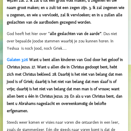
wijzen zal. 2. Ik zal u tot een groot volk maken, u zegenen en uw
naam groot maken; en u zult tot een zegen zijn. 3. Ik zal zegenen wie
u zegenen, en wie u vervloekt, zal Ik vervloeken; en in u zullen alle
geslachten van de aardbodem gezegend worden.
God heeft het hier over “
alle geslachten van de aarde”
. Dus niet
over bepaalde Joodse stammen waarbij je zou kunnen horen. In
Yeshua is noch Jood, noch Griek.....
Galaten 3:26
Want u bent allen kinderen van God door het geloof in
Christus Jezus. 27. Want u allen die in Christus gedoopt bent, hebt
zich met Christus bekleed. 28. Daarbij is het niet van belang dat men
Jood is of Griek; daarbij is het niet van belang dat men slaaf is of
vrije; daarbij is het niet van belang dat men man is of vrouw; want
allen bent u één in Christus Jezus. 29. En als u van Christus bent, dan
bent u Abrahams nageslacht en overeenkomstig de belofte
erfgenamen.
Steeds weer komen er visies naar voren die ontaarden in een leer,
zoals de stammenleer. Eén die steeds naar voren komt is dat de