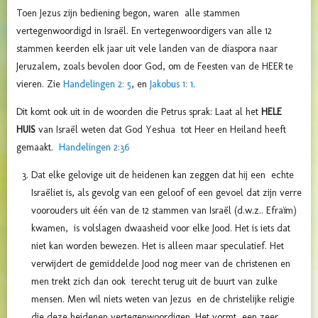
Toen Jezus zijn bediening begon, waren alle stammen
vertegenwoordigd in Israël. En vertegenwoordigers van alle 12
stammen keerden elk jaar uit vele landen van de diaspora naar
Jeruzalem, zoals bevolen door God, om de Feesten van de HEER te
vieren. Zie
Handelingen 2: 5
, en
Jakobus 1: 1
.
Dit komt ook uit in de woorden die Petrus sprak: Laat al het
HELE
HUIS
van Israël weten dat God Yeshua tot Heer en Heiland heeft
gemaakt.
Handelingen 2:36
Dat elke gelovige uit de heidenen kan zeggen dat hij een echte
Israëliet is, als gevolg van een geloof of een gevoel dat zijn verre
voorouders uit één van de 12 stammen van Israël (d.w.z.. Efraïm)
kwamen, is volslagen dwaasheid voor elke Jood. Het is iets dat
niet kan worden bewezen. Het is alleen maar speculatief. Het
verwijdert de gemiddelde Jood nog meer van de christenen en
men trekt zich dan ook terecht terug uit de buurt van zulke
mensen. Men wil niets weten van Jezus en de christelijke religie
die deze heidenen vertegenwoordigen. Het vormt een zeer