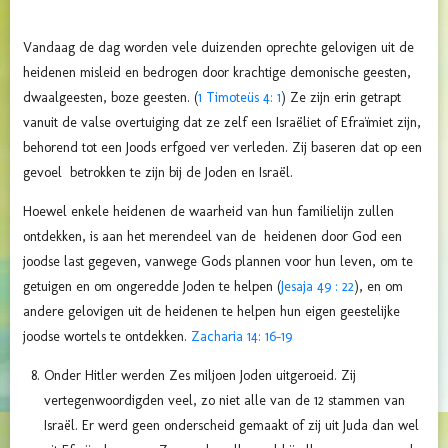
Vandaag de dag worden vele duizenden oprechte gelovigen uit de
heidenen misleid en bedrogen door krachtige demonische geesten,
dwaalgeesten, boze geesten. (
1 Timoteüs 4: 1
) Ze zijn erin getrapt
vanuit de valse overtuiging dat ze zelf een Israëliet of Efraïmiet zijn,
behorend tot een Joods erfgoed ver verleden. Zij baseren dat op een
gevoel betrokken te zijn bij de Joden en Israël.
Hoewel enkele heidenen de waarheid van hun familielijn zullen
ontdekken, is aan het merendeel van de heidenen door God een
joodse last gegeven, vanwege Gods plannen voor hun leven, om te
getuigen en om ongeredde Joden te helpen (
Jesaja 49 : 22
), en om
andere gelovigen uit de heidenen te helpen hun eigen geestelijke
joodse wortels te ontdekken.
Zacharia 14: 16-19
Onder Hitler werden Zes miljoen Joden uitgeroeid. Zij
vertegenwoordigden veel, zo niet alle van de 12 stammen van
Israël. Er werd geen onderscheid gemaakt of zij uit Juda dan wel