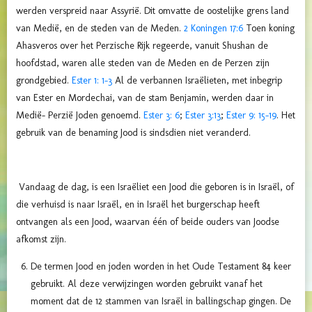
werden verspreid naar Assyrië. Dit omvatte de oostelijke grens land
van Medië, en de steden van de Meden.
2 Koningen 17:6
Toen koning
Ahasveros over het Perzische Rijk regeerde, vanuit Shushan de
hoofdstad, waren alle steden van de Meden en de Perzen zijn
grondgebied.
Ester 1: 1-3
Al de verbannen Israëlieten, met inbegrip
van Ester en Mordechai, van de stam Benjamin, werden daar in
Medië- Perzië Joden genoemd.
Ester 3: 6
;
Ester 3:13
;
Ester 9: 15-19
. Het
gebruik van de benaming Jood is sindsdien niet veranderd.
Vandaag de dag, is een Israëliet een Jood die geboren is in Israël, of
die verhuisd is naar Israël, en in Israël het burgerschap heeft
ontvangen als een Jood, waarvan één of beide ouders van Joodse
afkomst zijn.
De termen Jood en joden worden in het Oude Testament 84 keer
gebruikt. Al deze verwijzingen worden gebruikt vanaf het
moment dat de 12 stammen van Israël in ballingschap gingen. De