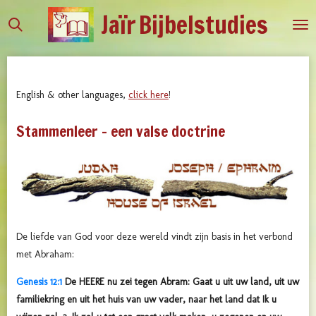
Jaïr
Bijbelstudies
Ga
direct
naar
de
hoofdinhoud
English & other languages,
click here
!
Stammenleer - een valse doctrine
De liefde van God voor deze wereld vindt zijn basis in het verbond
met Abraham:
Genesis 12:1
De HEERE nu zei tegen Abram: Gaat u uit uw land, uit uw
familiekring en uit het huis van uw vader, naar het land dat Ik u