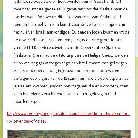
Juda. Deze twee stukken hout worden één in Gods hand. Dit
moest ten minste gedeeltelijk gebeuren voordat Yeshua naar de
aarde kwam. We weten dit uit de woorden van Yeshua Zelf,
toen Hij het doel van Zijn komst voor de verloren schapen van
het huis van Israël aankondigde. Duizenden Joden kwamen uit de
hele wereld naar Jeruzalem om jaarlijks de drie grote feesten
van de HEER te vieren. Met 120 in de Opperzaal op Sjavoeot
(Pinksteren), en met de uitstorting van de Heilige Geest, werden
er op die dag 3000 toegevoegd aan het Lichaam van gelovigen.
Veel van die op die dag in Jeruzalem geredde 3000 waren
vertegenwoordigers van de 12 stammen , die uit de diaspora naar
Jeruzalem kwamen, (samen met degenen die er woonden), toen
zij in hun eigen verschillende talen de 120 gelovigen God
hoorden prijzen.
http://www.feedmysheepjerusalem.com/articles/the-truths-about-the-
10-lost-tribes-of-israel