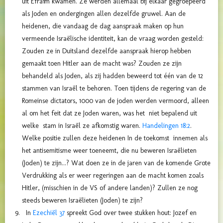
uit Efraïm kwamen. Ze werden allemaal bij elkaar gegroepeerd
als Joden en ondergingen allen dezelfde gruwel. Aan de
heidenen, die vandaag de dag aanspraak maken op hun
vermeende Israëlische identiteit, kan de vraag worden gesteld:
Zouden ze in Duitsland dezelfde aanspraak hierop hebben
gemaakt toen Hitler aan de macht was? Zouden ze zijn
behandeld als Joden, als zij hadden beweerd tot één van de 12
stammen van Israël te behoren. Toen tijdens de regering van de
Romeinse dictators, 1000 van de joden werden vermoord, alleen
al om het feit dat ze Joden waren, was het niet bepalend uit
welke stam in Israël ze afkomstig waren.
Handelingen 18:2
.
Welke positie zullen deze heidenen In de toekomst innemen als
het antisemitisme weer toeneemt, die nu beweren Israëlieten
(Joden) te zijn...? Wat doen ze in de jaren van de komende Grote
Verdrukking als er weer regeringen aan de macht komen zoals
Hitler, (misschien in de VS of andere landen)? Zullen ze nog
steeds beweren Israëlieten (Joden) te zijn?
In
Ezechiël 37
spreekt God over twee stukken hout: Jozef en