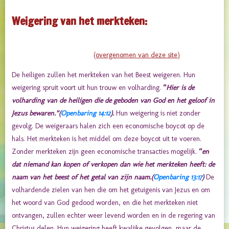
Weigering van het merkteken:
(overgenomen van deze site)
De heiligen zullen het merkteken van het Beest weigeren. Hun
weigering spruit voort uit hun trouw en volharding.
“
Hier is de
volharding van de heiligen die de geboden van God en het geloof in
Jezus bewaren.”(
Openbaring 14:12
).
Hun weigering is niet zonder
gevolg. De weigeraars halen zich een economische boycot op de
hals. Het merkteken is het middel om deze boycot uit te voeren.
Zonder merkteken zijn geen economische transacties mogelijk.
“
en
dat niemand kan kopen of verkopen dan wie het merkteken heeft: de
naam van het beest of het getal van zijn naam.(
Openbaring 13:17
)
De
volhardende zielen van hen die om het getuigenis van Jezus en om
het woord van God gedood worden, en die het merkteken niet
ontvangen, zullen echter weer levend worden en in de regering van
Christus delen. Hun weigering heeft kwalijke gevolgen, maar de