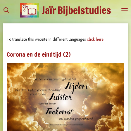
Jaïr
Bijbelstudies
Ga
direct
naar
de
hoofdinhoud
To translate this website in different languages
click here
.
Corona en de eindtijd (2)