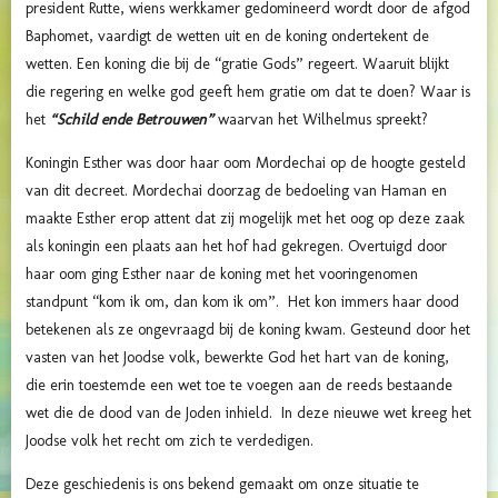
president Rutte, wiens werkkamer gedomineerd wordt door de afgod
Baphomet, vaardigt de wetten uit en de koning ondertekent de
wetten. Een koning die bij de “gratie Gods” regeert. Waaruit blijkt
die regering en welke god geeft hem gratie om dat te doen? Waar is
het
“Schild ende Betrouwen”
waarvan het Wilhelmus spreekt?
Koningin Esther was door haar oom Mordechai op de hoogte gesteld
van dit decreet. Mordechai doorzag de bedoeling van Haman en
maakte Esther erop attent dat zij mogelijk met het oog op deze zaak
als koningin een plaats aan het hof had gekregen. Overtuigd door
haar oom ging Esther naar de koning met het vooringenomen
standpunt “kom ik om, dan kom ik om”. Het kon immers haar dood
betekenen als ze ongevraagd bij de koning kwam. Gesteund door het
vasten van het Joodse volk, bewerkte God het hart van de koning,
die erin toestemde een wet toe te voegen aan de reeds bestaande
wet die de dood van de Joden inhield. In deze nieuwe wet kreeg het
Joodse volk het recht om zich te verdedigen.
Deze geschiedenis is ons bekend gemaakt om onze situatie te