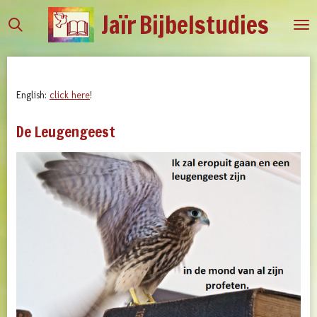
Jaïr
Bijbelstudies
Ga
direct
naar
de
hoofdinhoud
English:
click here
!
De Leugengeest