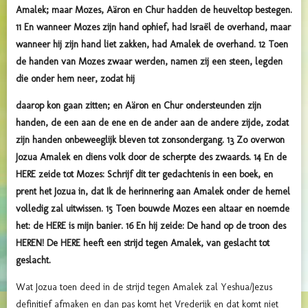
Amalek; maar Mozes, Aäron en Chur hadden de heuveltop bestegen.
11 En wanneer Mozes zijn hand ophief, had Israël de overhand, maar
wanneer hij zijn hand liet zakken, had Amalek de overhand. 12 Toen
de handen van Mozes zwaar werden, namen zij een steen, legden
die onder hem neer, zodat hij
daarop kon gaan zitten; en Aäron en Chur ondersteunden zijn
handen, de een aan de ene en de ander aan de andere zijde, zodat
zijn handen onbeweeglijk bleven tot zonsondergang. 13 Zo overwon
Jozua Amalek en diens volk door de scherpte des zwaards. 14 En de
HERE zeide tot Mozes: Schrijf dit ter gedachtenis in een boek, en
prent het Jozua in, dat Ik de herinnering aan Amalek onder de hemel
volledig zal uitwissen. 15 Toen bouwde Mozes een altaar en noemde
het: de HERE is mijn banier. 16 En hij zeide: De hand op de troon des
HEREN! De HERE heeft een strijd tegen Amalek, van geslacht tot
geslacht.
Wat Jozua toen deed in de strijd tegen Amalek zal Yeshua/Jezus
definitief afmaken en dan pas komt het Vrederijk en dat komt niet