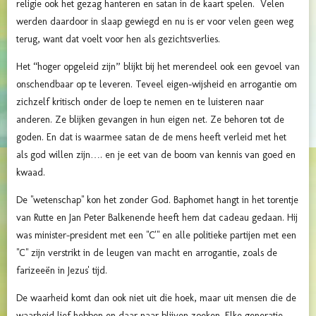
religie ook het gezag hanteren en satan in de kaart spelen. Velen
werden daardoor in slaap gewiegd en nu is er voor velen geen weg
terug, want dat voelt voor hen als gezichtsverlies.
Het “hoger opgeleid zijn” blijkt bij het merendeel ook een gevoel van
onschendbaar op te leveren. Teveel eigen-wijsheid en arrogantie om
zichzelf kritisch onder de loep te nemen en te luisteren naar
anderen. Ze blijken gevangen in hun eigen net. Ze behoren tot de
goden. En dat is waarmee satan de de mens heeft verleid met het
als god willen zijn…. en je eet van de boom van kennis van goed en
kwaad.
De "wetenschap" kon het zonder God. Baphomet hangt in het torentje
van Rutte en Jan Peter Balkenende heeft hem dat cadeau gedaan. Hij
was minister-president met een "C'" en alle politieke partijen met een
"C" zijn verstrikt in de leugen van macht en arrogantie, zoals de
farizeeën in Jezus' tijd.
De waarheid komt dan ook niet uit die hoek, maar uit mensen die de
waarheid lief hebben en daar naar blijven zoeken. Elke generatie