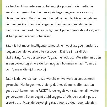
Ze hebben bijna iedereen op belangrijke posten in de medische
wereld omgekocht en hen vele privileges gegeven waarvan zij
blijven genieten. Voor hen een "hemel" op aarde. Maar ze hebben
hun ziel verkocht aan de leugen en dan ben je meer dan enkel
monddood gemaakt. De rest volgt, want je bent geestelijk dood, ook
al heb je een academische graad.
Satan is het meest intelligente schepsel, en weet als geen ander de
leugen voor de waarheid te verkopen. Dat is zijn aard! De
uitdrukking “zo vader zo zoon”, gaat hier ook op. We zitten midden
in een bio-oorlog en we denken nog aan bommen en aan “ban de
bom”, maar die tijd is voorbij.
Satan is de overste van deze wereld en we worden steeds meer
geknecht. Het begon met vleierij, dat het de mens allemaal ten
goede zal komen en nu MOET je de regels van satan en zijn wetten
gehoorzamen. Satan begint altijd suggestief. Als de vos zijn passie
preekt ........ Maar de vervolging staat voor de deur voor wie zich