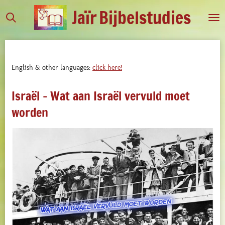
Jaïr
Bijbelstudies
Ga
direct
naar
de
hoofdinhoud
English & other languages:
click here!
Israël - Wat aan Israël vervuld moet
worden