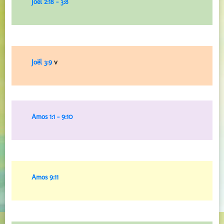
Joël 2:18 – 3:8
Joël 3:9
v
Amos 1:1 – 9:10
Amos 9:11