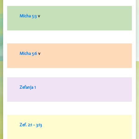
Micha 5:3
v
Micha 5:6
v
Zefanja 1
Zef. 2:1 – 3:13