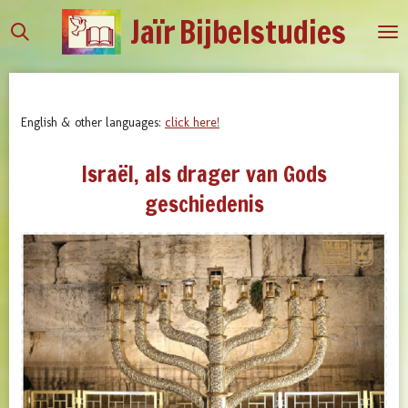
Jaïr
Bijbelstudies
Ga
direct
naar
de
hoofdinhoud
English & other languages:
click here!
Israël, als drager van Gods
geschiedenis