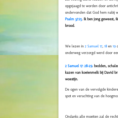
opgejaagd te worden door antichri
ondervonden dat God hem nabij was
Psalm 37:25
. Ik ben jong geweest,
brood.
We lezen in
2 Samuel 17
,
18
en
19
o
onderweg verzorgd werd door e
2 Samuel 17: 28-29
. bedden, schale
kazen van koeienmelk bij David bra
woestijn.
De ogen van de vervolgde kindere
spot en verachting van de hoogmoe
Ondanks alle moeiten zal de rechtv