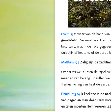
Psalm 37
is weer van de hand van D
geworden”
. Zes maal wordt er in
beloften zijn al in de Tora gegeven aan Ab
duidelijk of het land of de aarde 
Mattheüs 5:5
Zalig zijn de zachtmo
Omdat vrijwel alles in de Bijbel ve
meer zo van belang. Er zullen wel 
Yeshua koning van heel de aarde.
Daniël 7:13-14
Ik keek toe in de na
van dagen en men deed Hem voor Z
en talen moesten Hem vereren. Zij