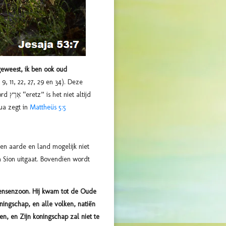
geweest, ik ben ook oud
9, 11, 22, 27, 29 en 34). Deze
ltijd
hua zegt in
Mattheüs 5:5
sen aarde en land mogelijk niet
n Sion uitgaat. Bovendien wordt
ensenzoon. Hij kwam tot de Oude
ngschap, en alle volken, natiën
n, en Zijn koningschap zal niet te