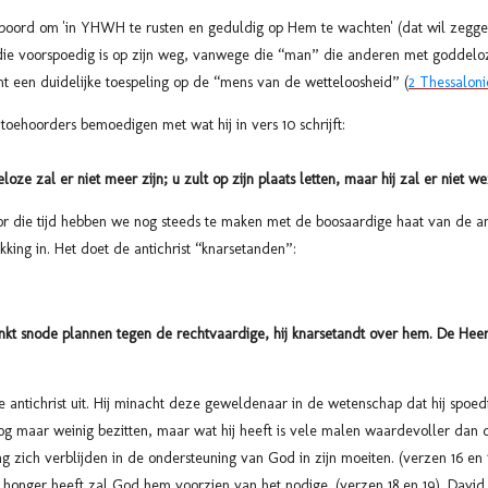
spoord om 'in YHWH te rusten en geduldig op Hem te wachten' (dat wil zeggen 
die voorspoedig is op zijn weg, vanwege die “man” die anderen met goddelo
t een duidelijke toespeling op de “mens van de wetteloosheid” (
2 Thessaloni
oehoorders bemoedigen met wat hij in vers 10 schrijft:
ze zal er niet meer zijn; u zult op zijn plaats letten, maar hij zal er niet w
oor die tijd hebben we nog steeds te maken met de boosaardige haat van de an
kking in. Het doet de antichrist “knarsetanden”:
kt snode plannen tegen de rechtvaardige, hij knarsetandt over hem. De Heere
e antichrist uit. Hij minacht deze geweldenaar in de wetenschap dat hij spoe
g maar weinig bezitten, maar wat hij heeft is vele malen waardevoller dan 
zich verblijden in de ondersteuning van God in zijn moeiten. (verzen 16 en 
j honger heeft zal God hem voorzien van het nodige. (verzen 18 en 19). Davi