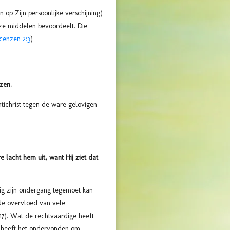
op Zijn persoonlijke verschijning)
ze middelen bevoordeelt. Die
cenzen 2:3
)
ezen.
tichrist tegen de ware gelovigen
 lacht hem uit, want Hij ziet dat
dig zijn ondergang tegemoet kan
de overvloed van vele
17). Wat de rechtvaardige heeft
d heeft het ondervonden om