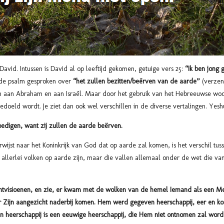
avid. Intussen is David al op leeftijd gekomen, getuige vers 25:
“Ik ben jong 
 de psalm gesproken over
“het zullen bezitten/beërven van de aarde”
(verzen 
raham en aan Israël. Maar door het gebruik van het Hebreeuwse woord אֶרֶץ “eretz” is het niet a
bedoeld wordt. Je ziet dan ook wel verschillen in de diverse vertalingen. Yes
edigen, want zij zullen de aarde beërven.
rwijst naar het Koninkrijk van God dat op aarde zal komen, is het verschil tus
allerlei volken op aarde zijn, maar die vallen allemaal onder de wet die va
chtvisioenen, en zie, er kwam met de wolken van de hemel Iemand als een M
ijn aangezicht naderbij komen. Hem werd gegeven heerschappij, eer en koni
n heerschappij is een eeuwige heerschappij, die Hem niet ontnomen zal worde