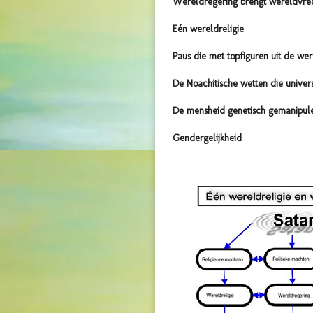
Wereldregering brengt wereldvre
Eén wereldreligie
Paus die met topfiguren uit de we
De Noachitische wetten die unive
De mensheid genetisch gemanipule
Gendergelijkheid