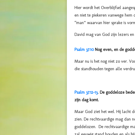
Hier wordt het Overblijfsel aange
en niet te piekeren vanwege hem 
“man” waarvan hier sprake is vorm
David mag van God zijn lezers en t
Psalm 37:10
Nog even, en de goddelo
Maar nu is het nog niet zo ver. V
die standhouden tegen alle verdru
Psalm 37:12-13
. De goddeloze beden
zijn dag komt.
Maar God ziet het wel. Hij lacht d
zien. De rechtvaardige mag dan no
goddelozen. De rechtvaardige mag 
zal eeuwig stand houden en als hi