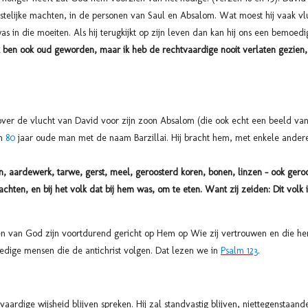
stelijke machten, in de personen van Saul en Absalom. Wat moest hij vaak v
 in die moeiten. Als hij terugkijkt op zijn leven dan kan hij ons een bemoed
 ik ben ook oud geworden,
maar ik heb de rechtvaardige nooit verlaten gezien,
ver de vlucht van David voor zijn zoon Absalom (die ook echt een beeld van d
en
80
jaar oude man met de naam Barzillai. Hij bracht hem, met enkele andere
n, aardewerk, tarwe, gerst, meel, geroosterd koren, bonen, linzen – ook geroo
chten, en bij het volk dat bij hem was, om te eten. Want zij zeiden: Dit volk 
n van God zijn voortdurend gericht op Hem op Wie zij vertrouwen en die hen
dige mensen die de antichrist volgen. Dat lezen we in
Psalm 123
.
aardige wijsheid blijven spreken. Hij zal standvastig blijven, niettegenstaan