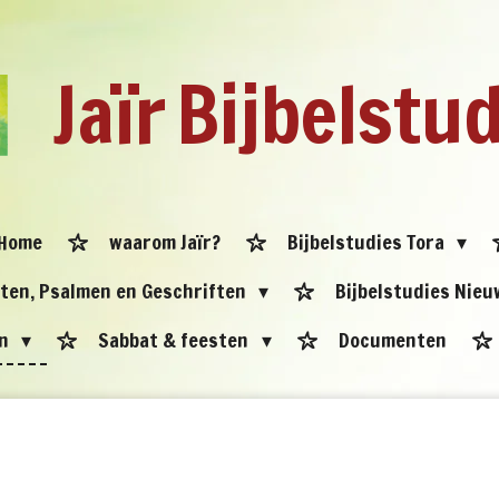
Jaïr
Bijbelstu
Home
waarom Jaïr?
Bijbelstudies Tora
eten, Psalmen en Geschriften
Bijbelstudies Nie
en
Sabbat & feesten
Documenten