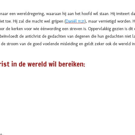
oe naar een wereldregering, waaraan hij aan het hoofd wil staan. Hij imiteer
t toe. Hij zal die macht wel grijpen (
Daniël 11:21
), maar vernietigd worden. H
oor de kerken voor wie éénwording een streven is. Oppervlakkig gezien is dit
beïnvloedt de antichrist de gedachten van degenen die hun gedachten niet l
de stroom van de goed voelende misleiding en geldt zeker ook de wereld in
ist in de wereld wil bereiken: