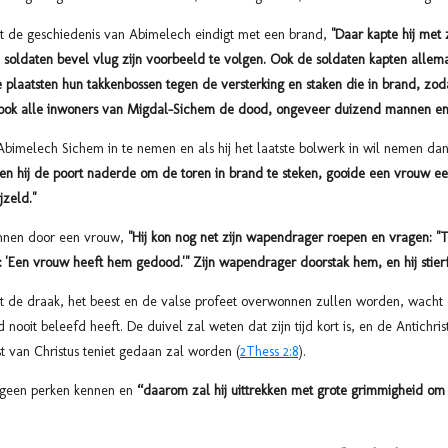
at de geschiedenis van Abimelech eindigt met een brand,
"Daar kapte hij met 
n soldaten bevel vlug zijn voorbeeld te volgen. Ook de soldaten kapten alle
plaatsten hun takkenbossen tegen de versterking en staken die in brand, zo
k alle inwoners van Migdal-Sichem de dood, ongeveer duizend mannen en
Abimelech Sichem in te nemen en als hij het laatste bolwerk in wil nemen dan
oen hij de poort naderde om de toren in brand te steken, gooide een vrouw e
jzeld."
nnen door een vrouw,
"Hij kon nog net zijn wapendrager roepen en vragen: "
 'Een vrouw heeft hem gedood.'" Zijn wapendrager doorstak hem, en hij stierf
 de draak, het beest en de valse profeet overwonnen zullen worden, wacht 
nooit beleefd heeft. De duivel zal weten dat zijn tijd kort is, en de Antichri
 van Christus teniet gedaan zal worden (
2Thess 2:8
).
l geen perken kennen en
“daarom
zal hij uittrekken met grote grimmigheid om