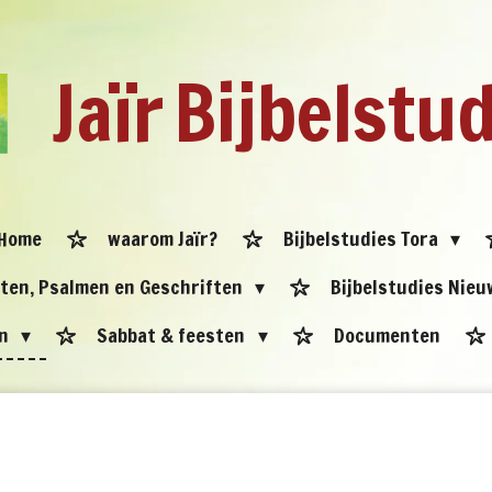
Jaïr
Bijbelstu
Home
waarom Jaïr?
Bijbelstudies Tora
eten, Psalmen en Geschriften
Bijbelstudies Nie
en
Sabbat & feesten
Documenten