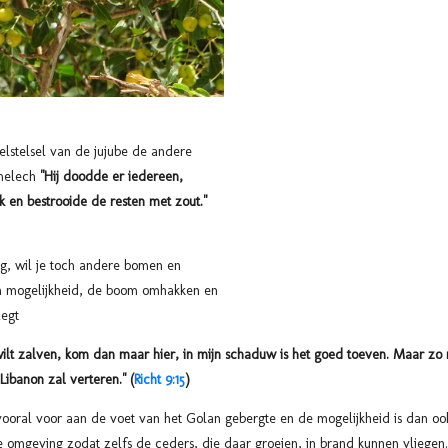
elstelsel van de jujube de andere
imelech
"Hij doodde er iedereen,
k en bestrooide de resten met zout."
g, wil je toch andere bomen en
n mogelijkheid, de boom omhakken en
zegt
 wilt zalven, kom dan maar hier, in mijn schaduw is het goed toeven. Maar zo n
ibanon zal verteren." (
Richt 9:15
)
vooral voor aan de voet van het Golan gebergte en de mogelijkheid is dan oo
 omgeving zodat zelfs de ceders, die daar groeien, in brand kunnen vliegen.