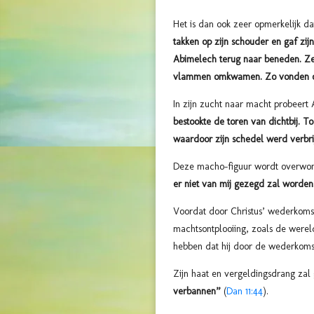
Het is dan ook zeer opmerkelijk d
takken op zijn schouder en gaf zij
Abimelech terug naar beneden. Ze 
vlammen omkwamen. Zo vonden oo
In zijn zucht naar macht probeert 
bestookte de toren van dichtbij. T
waardoor zijn schedel werd verbri
Deze macho-figuur wordt overwo
er niet van mij gezegd zal worden:
Voordat door Christus’ wederkomst
machtsontplooiing, zoals de wereld 
hebben dat hij door de wederkomst
Zijn haat en vergeldingsdrang za
verbannen”
(
Dan 11:44
).