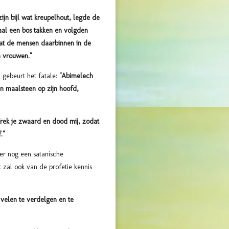
zijn bijl wat kreupelhout, legde de
maal een bos takken en volgden
dat de mensen daarbinnen in de
 vrouwen."
 gebeurt het fatale:
"Abimelech
en maalsteen op zijn hoofd,
Trek je zwaard en dood mij, zodat
."
er nog een satanische
st zal ook van de
profetie kennis
 velen te verdelgen en te