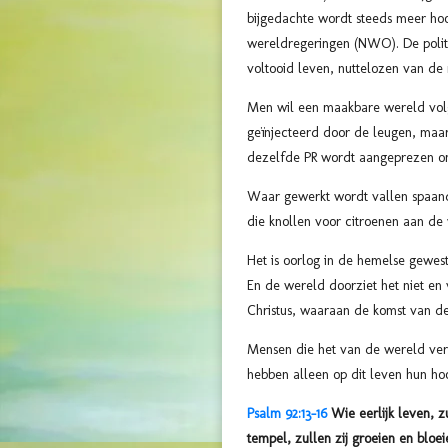
bijgedachte wordt steeds meer h
wereldregeringen (NWO). De politi
voltooid leven, nuttelozen van de
Men wil een maakbare wereld volgen
geïnjecteerd door de leugen, maar
dezelfde PR wordt aangeprezen om
Waar gewerkt wordt vallen spaande
die knollen voor citroenen aan de
Het is oorlog in de hemelse gewest
En de wereld doorziet het niet en
Christus, waaraan de komst van de 
Mensen die het van de wereld verw
hebben alleen op dit leven hun ho
Psalm 92:13-16
Wie eerlijk leven, z
tempel, zullen zij groeien en bloei