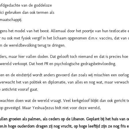
oofdgedachte van de goddeloze
ci gebruiken dan ook termen als
 maatschappij.
s het model van het beest. Allemaal door het poortje van hun testlocatie en
 nu ook met fysiek vergif in het lichaam opgenomen d.m.v. vaccins, dat van 
 de wereldbevolking terug te dringen.
rs, maar hier vallen doden. Dat gelooft toch niemand en dat is precies hoe 
 wereld verkoopt. Dat heet PR en psychologische gedragsbeïnvloeding.
en en de eindstrijd wordt anders gevoerd dan zoals wij misschien een oorlog z
 verwacht het van politiek en diplomatie, van alles en nog wat, maar verwac
antichrist vooraf gaat.
achten doen wat de wereld vraagt. Veel kerkgeloof blijkt dan ook gericht t
op gevestigd. Maar Yeshua/Jezus bidt niet voor deze wereld,
ullen groeien als palmen, als ceders op de Libanon. Geplant bij het huis van
en.In hoge ouderdom dragen zij nog vrucht, op hoge leeftijd zijn ze nog fris e