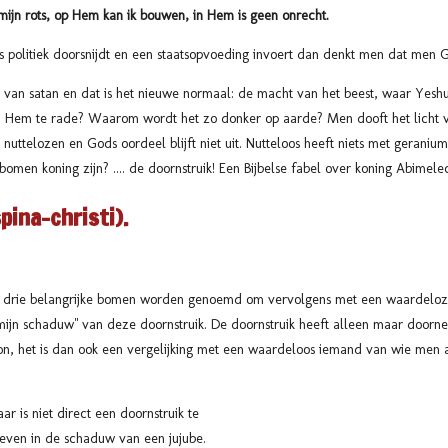
s mijn rots, op Hem kan ik bouwen, in Hem is geen onrecht.
s politiek doorsnijdt en een staatsopvoeding invoert dan denkt men dat men G
st van satan en dat is het nieuwe normaal: de macht van het beest, waar Yesh
j Hem te rade? Waarom wordt het zo donker op aarde? Men dooft het licht v
nuttelozen en Gods oordeel blijft niet uit. Nutteloos heeft niets met gerani
men koning zijn? .... de doornstruik! Een Bijbelse fabel over koning Abimelec
pina-christi).
l drie belangrijke bomen worden genoemd om vervolgens met een waardeloze s
ijn schaduw" van deze doornstruik. De doornstruik heeft alleen maar doornen
zon, het is dan ook een vergelijking met een waardeloos iemand van wie men
r is niet direct een doornstruik te
oeven in de schaduw van een jujube.