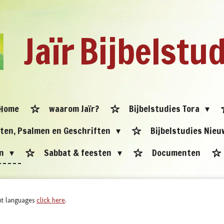
Jaïr
Bijbelstu
Home
waarom Jaïr?
Bijbelstudies Tora
eten, Psalmen en Geschriften
Bijbelstudies Nie
en
Sabbat & feesten
Documenten
ent languages
click here
.