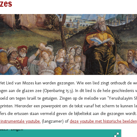
zes
. Het Lied van Mozes kan worden gezongen. Wie een lied zingt onthoudt de w
n aan de glazen zee (Openbaring 15:3). In dit lied is de hele geschiedenis v
 bedoeld om tegen Israël te getuigen. Zingen op de melodie van "Yerushalayim
 printen. Hieronder een powerpoint om de tekst vanaf het scherm te kunnen le
jfers die ertussen staan vermeld geven de bijbeltekst aan die gezongen wordt
instrumentale youtube.
(langzamer) of
deze youtube met historische beelden