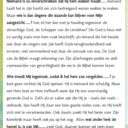
Niemand is zo onverschrokken dat hij hem wakker maakt......
niemand
haalt het in zijn hoofd om zo'n bedreigend wezen wakker te maken.
Maar
wie is dan degene die staande kan blijven voor Mijn
aangezicht.......?
hoe zit het dan met je houding tegenover de
almachtige God, de Schepper van de Leviathan? Die God is heus niet
zo aardig zoals men hem vaak beschrijft; als Iemand die het kwade
wel door de vingers ziet. Job heeft Gods terughoudendheid ook
ervaren, niet vermoedend wat daar de oorzaak van was. De God
van de Bijbel vraagt erkenning van Zijn allerhoogste positie en stelt
voorwaarden van gerechtigheid die we in de Bijbel kunnen lezen.
Wie treedt Mij tegemoet, zodat Ik het hem zou vergelden........?
Je
kunt geen rechten bij God opeisen. Hij is niemand iets schuldig. Maar
wie Hem kent en Hem liefheeft weet dat Hij een overvloedig
gevende God is. Zelfs als er zaken zijn die Hij je - zoals dat voelt -
onthoudt, dan heeft Hij daar een hele goede reden voor, en Hij hoeft
zich niet te verantwoorden. Ook daarin zoekt Hij het beste voor Zijn
Koninkrijk maar heeft ook jou op het oog. Alles
wat onder heel de
hemel is, is van Mij.........
.zegt God, daarom kunnen wij niets eisen