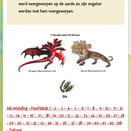
werd neergeworpen op de aarde en zijn engelen
werden met hem neergeworpen.
Job inleiding -
Hoofdstuk 1 - 2 -
3 -
4 -
5 -
6 -
7 -
8 -
9 -
10 -
11 -
12
-
13 -
14 -
15 -
16 -
17 -
18 -
19 -
20 -
21 -
22 -
23 -
24 -
25 -
26 -
27 -
28
-
29 -
30 -
31 -
32 -
33 -
34 -
35 -
36 -
37 -
38 -
39 -
40 -
41 -
42 -
Job
- Epiloog