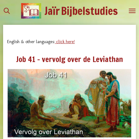
Jaïr
Bijbelstudies
Ga
direct
naar
de
hoofdinhoud
English & other languages:
click here!
Job 41 - vervolg over de Leviathan