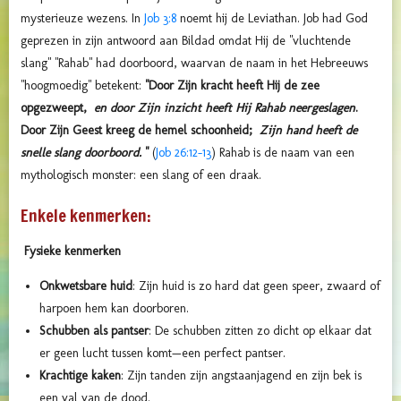
mysterieuze wezens. In
Job 3:8
noemt hij de Leviathan. Job had God
geprezen in zijn antwoord aan Bildad omdat Hij de "vluchtende
slang" "Rahab" had doorboord, waarvan de naam in het Hebreeuws
"hoogmoedig" betekent:
"Door Zijn kracht heeft Hij de zee
opgezweept,
en door Zijn inzicht heeft Hij Rahab neergeslagen
.
Door Zijn Geest kreeg de hemel schoonheid;
Zijn hand heeft de
snelle slang doorboord.
"
(
Job 26:12-13
)
Rahab is de naam van een
mythologisch monster: een slang of een draak.
Enkele kenmerken:
Fysieke kenmerken
Onkwetsbare huid
: Zijn huid is zo hard dat geen speer, zwaard of
harpoen hem kan doorboren.
Schubben als pantser
: De schubben zitten zo dicht op elkaar dat
er geen lucht tussen komt—een perfect pantser.
Krachtige kaken
: Zijn tanden zijn angstaanjagend en zijn bek is
een val van de dood.