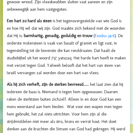
gewoon wreed. Zijn vleeskwabben sluiten vast aaneen en zijn
onbeweegiijk aan hem vastgegoten.
Een hart zo hard als steen
is het tegenovergestelde van wie God is
en hoe Hij wil dat wij zijn. God maakte zich bekend met de woorden
dat Hij is:
barmhartig, genadig, geduldig en trouw
(
Exodus 34:6
). De
onderste molensteen is vaak van basalt of graniet en ligt vast, in
tegenstelling tot de bovenste die kan ronddraaien. Dat haalt de
studiebijbel uit het woord
יָצַק
yatszaq. Het harde hart heeft te maken
met verzet tegen God. Yahweh belooft dat het hart van steen van
Israël vervangen zal worden door een hart van vlees.
Als hij zich verheft, zijn de sterken bevreesd......
het laat zien dat hij
iedereen de baas is. Niemand is tegen hem opgewassen. Daarom
raken de sterktsten buiten zichzelf. Alleen in en door God kan een
mens weerstand aan hem bieden. Wat voor een wapen men tegen
hem gebruikt, het zal niets uitrichten. Voor hem zijn al die
strijdmiddelen niet meer als stro, brons en verrot hout. Het doet
denken aan de krachten die Simson van God had gekregen. Hij werd