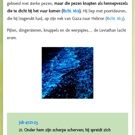
geboeid met sterke pezen,
maar die pezen knapten als hennepvezels
die te dicht bij het vuur komen (
Richt. 16:9
).
Hij liep met poortdeuren,
die hij losgerukt had, op zijn nek van Gaza naar Hebron (
Richt. 16:3
).
Pijlen, slingerstenen, knuppels en de werpspies..... de Leviathan lacht
erom.
Job 41:21-23
21. Onder hem zijn scherpe scherven; hij spreidt zich