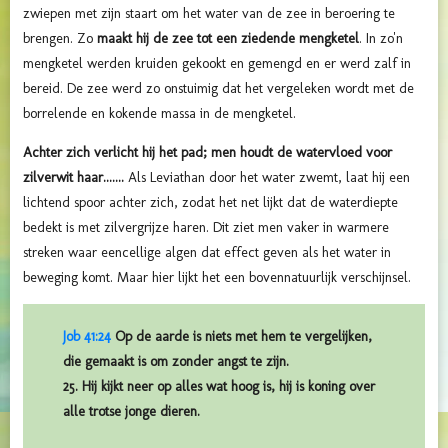
zwiepen met zijn staart om het water van de zee in beroering te
brengen. Zo
maakt hij de zee tot een
ziedende mengketel
. In zo'n
mengketel werden kruiden gekookt en gemengd en er werd zalf in
bereid. De zee werd zo onstuimig dat het vergeleken wordt met de
borrelende en kokende massa in de mengketel.
Achter zich verlicht hij het pad; men houdt de watervloed voor
zilverwit haar.......
Als Leviathan door het water zwemt, laat hij een
lichtend spoor achter zich, zodat het net lijkt dat de waterdiepte
bedekt is met zilvergrijze haren. Dit ziet men vaker in warmere
streken waar eencellige algen dat effect geven als het water in
beweging komt. Maar hier lijkt het een bovennatuurlijk verschijnsel.
Job 41:24
Op de aarde is niets met hem te vergelijken,
die gemaakt is om zonder angst te zijn.
25. Hij kijkt neer op alles wat hoog is, hij is koning over
alle trotse jonge dieren.