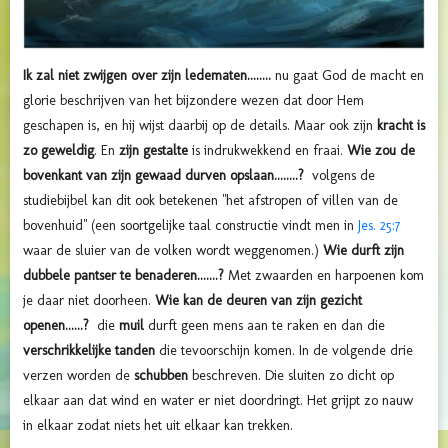
Ik zal niet zwijgen over zijn ledematen........
nu gaat God de macht en
glorie beschrijven van het bijzondere wezen dat door Hem
geschapen is, en hij wijst daarbij op de details. Maar ook zijn
kracht is
zo geweldig
. En
zijn gestalte
is indrukwekkend en fraai.
Wie zou de
bovenkant van zijn gewaad durven opslaan........?
volgens de
studiebijbel kan dit ook betekenen "het afstropen of villen van de
bovenhuid" (een soortgelijke taal constructie vindt men in
Jes. 25:7
waar de sluier van de volken wordt weggenomen.)
Wie durft zijn
dubbele pantser te benaderen.......?
Met zwaarden en harpoenen kom
je daar niet doorheen.
Wie kan de deuren van zijn gezicht
openen......?
die
muil
durft geen mens aan te raken en dan die
verschrikkelijke tanden
die tevoorschijn komen. In de volgende drie
verzen worden de
schubben
beschreven. Die sluiten zo dicht op
elkaar aan dat wind en water er niet doordringt. Het grijpt zo nauw
in elkaar zodat niets het uit elkaar kan trekken.