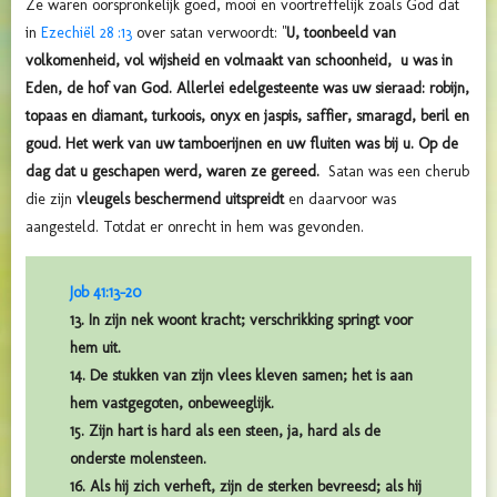
Ze waren oorspronkelijk goed, mooi en voortreffelijk zoals God dat
in
Ezechiël 28 :13
over satan verwoordt: "
U, toonbeeld van
volkomenheid, vol wijsheid en volmaakt van schoonheid, u was in
Eden, de hof van God. Allerlei edelgesteente was uw sieraad: robijn,
topaas en diamant, turkoois, onyx en jaspis, saffier, smaragd, beril en
goud.
Het werk van uw tamboerijnen en uw fluiten was bij u.
Op de
dag dat u geschapen werd, waren ze gereed.
Satan
was een cherub
die
zijn
vleugels
beschermend uitspreidt
en daarvoor was
aangesteld. Totdat er onrecht in hem was gevonden.
Job 41:13-20
13. In zijn nek woont kracht; verschrikking springt voor
hem uit.
14. De stukken van zijn vlees kleven samen; het is aan
hem vastgegoten, onbeweeglijk.
15. Zijn hart is hard als een steen, ja, hard als de
onderste molensteen.
16. Als hij zich verheft, zijn de sterken bevreesd; als hij