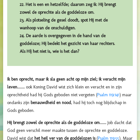
22. Het is een en hetzelfde; daarom zeg ik: Hij brengt
zowel de oprechte als de goddeloze om.
23. Als plotseling de gesel doodt, spot Hij met de
wanhoop van de onschuldigen.
24. De aarde is overgegeven in de hand van de
goddeloze; Hij bedekt het gezicht van haar rechters.
Als Híj het niet is, wie is het dan?
Ik ben oprecht, maar ik sla geen acht op mijn ziel; ik veracht mijn
leven........
ook Koning David wist zich klein en veracht en in zijn
oprechtheid had hij Gods geboden niet vergeten (
Psalm 119:141
) maar
ondanks zijn
benauwdheid en nood
, had hij toch nog blijdschap in
Gods geboden.
Hij brengt zowel de oprechte als de goddeloze om.......
Job dacht dat
God geen verschil meer maakte tussen de oprechte en goddeloze.
David wist dat
het heil ver van de goddelozen is
(
Psalm 119:55
). Maar