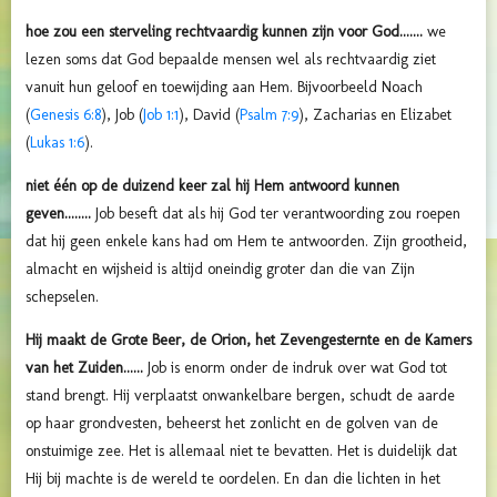
hoe zou een sterveling rechtvaardig kunnen zijn voor God.......
we
lezen soms dat God bepaalde mensen wel als rechtvaardig ziet
vanuit hun geloof en toewijding aan Hem. Bijvoorbeeld Noach
(
Genesis 6:8
), Job (
Job 1:1
), David (
Psalm 7:9
), Zacharias en Elizabet
(
Lukas 1:6
).
niet één op de duizend keer zal hij Hem antwoord kunnen
geven........
Job beseft dat als hij God ter verantwoording zou roepen
dat hij geen enkele kans had om Hem te antwoorden. Zijn grootheid,
almacht en wijsheid is altijd oneindig groter dan die van Zijn
schepselen.
Hij maakt de Grote Beer, de Orion, het Zevengesternte en de Kamers
van het Zuiden......
Job is enorm onder de indruk over wat God tot
stand brengt. Hij verplaatst onwankelbare bergen, schudt de aarde
op haar grondvesten, beheerst het zonlicht en de golven van de
onstuimige zee. Het is allemaal niet te bevatten. Het is duidelijk dat
Hij bij machte is de wereld te oordelen. En dan die lichten in het