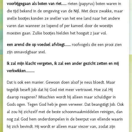
voorbijgegaan als boten van riet......
rieten (papyrus) boten waren in
die tijd bekend in de omgeving van de Nijl. Met deze zwakke, maar
snelle bootjes konden ze sneller van het ene land naar het andere
varen dan wanneer ze lopend of per kameel door de woestijn
moesten gaan. Zulke bootjes hielden het hooguit 2 jaar vol.
een arend die op voedsel afvliegt.......
roofvogels die een prooi zien
zijn onnavolgbaar snel.
Ik zal mijn klacht vergeten, ik zal een ander gezicht zetten en mij
verkwikken..........
Dat is ook een manier. Gewoon doen alsof je neus bloedt. Maar
tegelijk beseft Job dat hij God niet meer vertrouwt. Hoe zal Hij
daarop reageren? Misschien wordt hij alleen maar schuldiger in
Gods ogen. Tegen God heb je geen verweer. Dat beangstigt Job. Ook
al zou hij zichzelf met de beste schoonmaakmiddelen reinigen, dan
nog zal God hem onderdompelen in de beerput van ellende waarin
hij zich bevindt. Hij wordt er alleen maar viezer van, zodat zijn