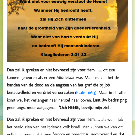
Dan zal ik spreken en niet bevreesd zijn voor Hem........
dit zou
kunnen gebeuren als er een Middelaar was. Maar nu zijn het de
banden van de dood en de angsten van het graf die bij Job
benauwdheid en verdriet veroorzaken
(
Psalm 116:3
). Maar in dit alles
komt wel het verlangen naar herstel naar boven.
Laat Uw bedreiging
geen angst meer aanjagen..... "
Och
HEERE
, bevrijd mijn ziel!.
Dan zal ik spreken en niet bevreesd zijn voor Hem......
als we in Job
het beeld zien van het lijdende volk Israël, dan kunnen we van dit
volk niet zeggen dat men
"vroom en oprecht is, godvrezend en dat