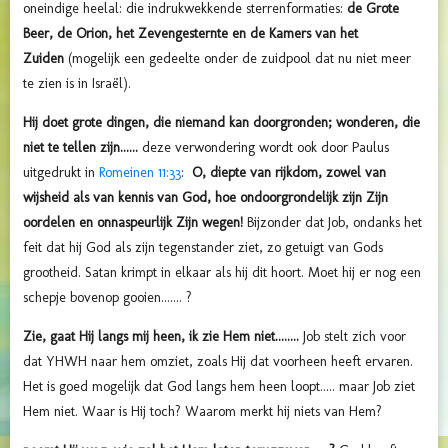
oneindige heelal: die indrukwekkende sterrenformaties:
de Grote
Beer, de Orion, het Zevengesternte en de Kamers van het
Zuiden
(mogelijk
een gedeelte onder de zuidpool dat nu niet meer
te zien is in Israël).
Hij doet grote dingen, die niemand kan doorgronden; wonderen, die
niet te tellen zijn......
deze verwondering wordt ook door Paulus
uitgedrukt in
Romeinen 11:33
:
O, diepte van rijkdom, zowel van
wijsheid als van kennis van God, hoe ondoorgrondelijk zijn Zijn
oordelen en onnaspeurlijk Zijn wegen!
Bijzonder dat Job, ondanks het
feit dat hij God als zijn tegenstander ziet, zo getuigt van Gods
grootheid. Satan krimpt in elkaar als hij dit hoort. Moet hij er nog een
schepje bovenop gooien....... ?
Zie, gaat Hij langs mij heen, ik zie Hem niet........
Job stelt zich voor
dat YHWH naar hem omziet, zoals Hij dat voorheen heeft ervaren.
Het is goed mogelijk dat God langs hem heen loopt..... maar Job ziet
Hem niet. Waar is Hij toch? Waarom merkt hij niets van Hem?