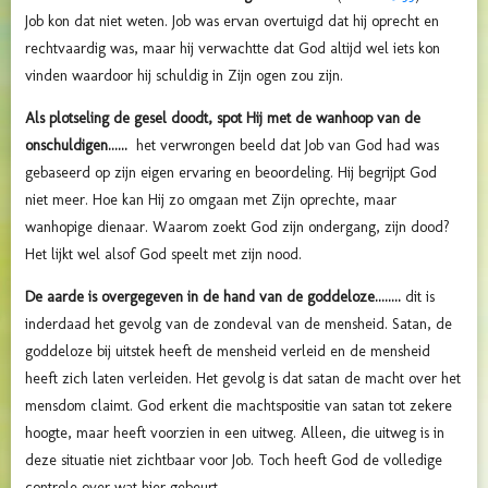
Job kon dat niet weten. Job was ervan overtuigd dat hij oprecht en
rechtvaardig was, maar hij verwachtte dat
God altijd wel iets kon
vinden waardoor hij schuldig in Zijn ogen zou zijn.
Als plotseling de gesel doodt, spot Hij met de wanhoop van de
onschuldigen......
het verwrongen beeld dat Job van God had was
gebaseerd op zijn eigen ervaring en beoordeling. Hij begrijpt God
niet meer. Hoe kan Hij zo omgaan met Zijn oprechte, maar
wanhopige dienaar. Waarom zoekt God zijn ondergang, zijn dood?
Het lijkt wel alsof God speelt met zijn nood.
De aarde is overgegeven in de hand van de goddeloze........
dit is
inderdaad het gevolg van de zondeval van de mensheid. Satan, de
goddeloze bij uitstek heeft de mensheid verleid en de mensheid
heeft zich laten verleiden. Het gevolg is dat satan de macht over het
mensdom claimt. God erkent die machtspositie van satan tot zekere
hoogte, maar heeft voorzien in een uitweg. Alleen, die uitweg is in
deze situatie niet zichtbaar voor Job. Toch
heeft God de volledige
controle over wat hier gebeurt.