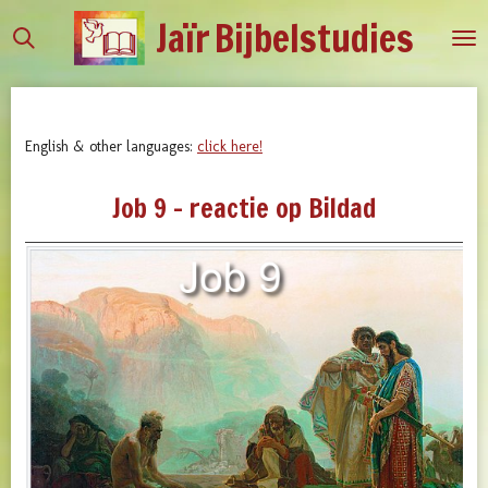
Jaïr
Bijbelstudies
Ga
direct
naar
de
hoofdinhoud
English & other languages:
click here!
Job 9 - reactie op Bildad