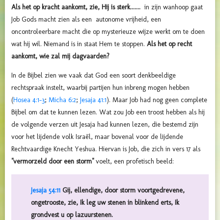
Als het op kracht aankomt, zie, Hij is sterk.......
in zijn wanhoop gaat
Job Gods macht zien als een autonome vrijheid, een
oncontroleerbare macht die op mysterieuze wijze werkt om te doen
wat hij wil. Niemand is in staat Hem te stoppen.
Als het op recht
aankomt, wie zal mij dagvaarden?
In de Bijbel zien we vaak dat God een soort denkbeeldige
rechtspraak instelt, waarbij partijen hun inbreng mogen hebben
(
Hosea 4:1-3
;
Micha 6:2
;
Jesaja 41:1
). Maar Job had nog geen complete
Bijbel om dat te kunnen lezen. Wat zou Job een troost hebben als hij
de volgende verzen uit Jesaja had kunnen lezen, die bestemd zijn
voor het lijdende volk Israël, maar bovenal voor de lijdende
Rechtvaardige Knecht Yeshua. Hiervan is Job, die zich in vers 17 als
"vermorzeld door een storm"
voelt, een profetisch beeld:
Jesaja 54:11
Gij, ellendige, door storm voortgedrevene,
ongetrooste, zie, Ik leg uw stenen in blinkend erts, Ik
grondvest u op lazuurstenen.