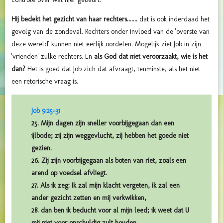
Hij bedekt het gezicht van haar rechters.......
dat is ook inderdaad het
gevolg van de zondeval. Rechters onder invloed van de 'overste van
deze wereld' kunnen niet eerlijk oordelen. Mogelijk ziet Job in zijn
'vrienden' zulke rechters. En
als God dat niet veroorzaakt, wie is het
dan?
Het is goed dat Job zich dat afvraagt, tenminste, als het niet
een retorische vraag is.
Job 9:25-31
25. Mijn dagen zijn sneller voorbijgegaan dan een
ijlbode; zij zijn weggevlucht, zij hebben het goede niet
gezien.
26. Zij zijn voorbijgegaan als boten van riet, zoals een
arend op voedsel afvliegt.
27. Als ik zeg: Ik zal mijn klacht vergeten, ik zal een
ander gezicht zetten en mij verkwikken,
28. dan ben ik beducht voor al mijn leed; ik weet dat U
mij niet voor onschuldig zult houden.