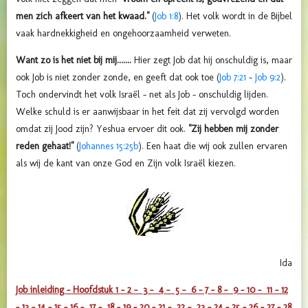
men zich afkeert van het kwaad."
(
Job 1:8
). Het volk wordt in de Bijbel
vaak hardnekkigheid en ongehoorzaamheid verweten.
Want zo is het niet bij mij.......
Hier zegt Job dat hij onschuldig is, maar
ook Job is niet zonder zonde, en geeft dat ook toe (
Job 7:21
-
Job 9:2
).
Toch ondervindt het volk Israël - net als Job - onschuldig lijden.
Welke schuld is er aanwijsbaar in het feit dat zij vervolgd worden
omdat zij Jood zijn? Yeshua ervoer dit ook.
"Zij hebben mij zonder
reden gehaat!"
(
Johannes 15:25b
). Een haat die wij ook zullen ervaren
als wij de kant van onze God en Zijn volk Israël kiezen.
Ida
Job inleiding -
Hoofdstuk 1 - 2 -
3 -
4 -
5 -
6 -
7 -
8 -
9 -
10 -
11 -
12
-
13 -
14 -
15 -
16 -
17 -
18 -
19 -
20 -
21 -
22 -
23 -
24 -
25 -
26 -
27 -
28