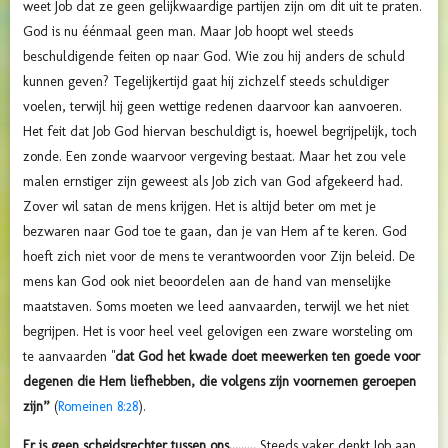
weet Job dat ze geen gelijkwaardige partijen zijn om dit uit te praten.
God is nu éénmaal geen man. Maar Job hoopt wel steeds
beschuldigende feiten op naar God. Wie zou hij anders de schuld
kunnen geven? Tegelijkertijd gaat hij zichzelf steeds schuldiger
voelen, terwijl hij geen wettige redenen daarvoor kan aanvoeren.
Het feit dat Job God hiervan beschuldigt is, hoewel begrijpelijk, toch
zonde. Een zonde waarvoor vergeving bestaat. Maar het zou vele
malen ernstiger zijn geweest als Job zich van God afgekeerd had.
Zover wil satan de mens krijgen. Het is altijd beter om met je
bezwaren naar God toe te gaan, dan je van Hem af te keren. God
hoeft zich niet voor de mens te verantwoorden voor Zijn beleid. De
mens kan God ook niet beoordelen aan de hand van menselijke
maatstaven. Soms moeten we leed aanvaarden, terwijl we het niet
begrijpen. Het is voor heel veel gelovigen een zware worsteling om
te aanvaarden "
dat God het kwade doet meewerken ten goede voor
degenen die Hem liefhebben,
die volgens zijn voornemen geroepen
zijn”
(
Romeinen 8:28
)
.
Er is geen scheidsrechter tussen ons.........
Steeds vaker denkt Job aan