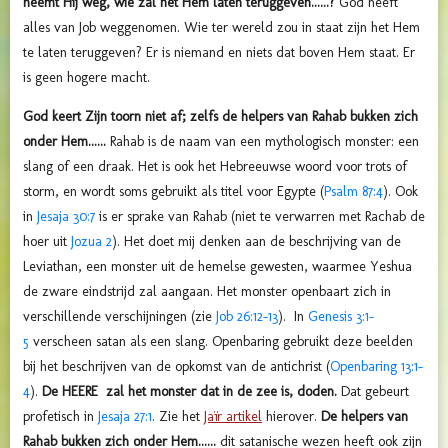
neemt Hij weg, wie zal het Hem laten teruggeven......?
God heeft
alles van Job weggenomen. Wie ter wereld zou in staat zijn het Hem
te laten teruggeven? Er is niemand en niets dat boven Hem staat. Er
is geen hogere macht.
God keert Zijn toorn niet af; zelfs de helpers van Rahab bukken zich
onder Hem......
Rahab is de naam van een mythologisch monster: een
slang of een draak. Het is ook het Hebreeuwse woord voor trots of
storm, en wordt soms gebruikt als titel voor Egypte (
Psalm 87:4
). Ook
in
Jesaja 30:7
is er sprake van Rahab (niet te verwarren met Rachab de
hoer uit
Jozua 2
). Het doet mij denken aan de beschrijving van de
Leviathan, een monster uit de hemelse gewesten, waarmee Yeshua
de zware eindstrijd zal aangaan. Het monster openbaart zich in
verschillende verschijningen (zie
Job 26:12-13
). In
Genesis 3:1-
5
verscheen satan als een slang. Openbaring gebruikt deze beelden
bij het beschrijven van de opkomst van de antichrist (
Openbaring 13:1-
4
).
De HEERE
zal het monster dat in de zee is, doden.
Dat gebeurt
profetisch in
Jesaja 27:1
. Zie het
Jaïr artikel
hierover.
De helpers van
Rahab bukken zich onder Hem......
dit satanische wezen heeft ook zijn