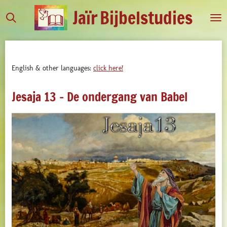
Jaïr
Bijbelstudies
Ga
direct
naar
de
hoofdinhoud
English & other languages:
click here!
Jesaja 13 - De ondergang van Babel