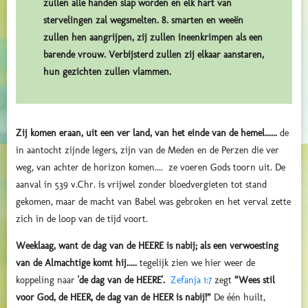
zullen alle handen slap worden en elk hart van
stervelingen zal wegsmelten. 8. smarten en weeën
zullen hen aangrijpen, zij zullen ineenkrimpen als een
barende vrouw. Verbijsterd zullen zij elkaar aanstaren,
hun gezichten zullen vlammen.
Zij komen eraan, uit een ver land, van het einde van de hemel......
de
in aantocht zijnde legers, zijn van de Meden en de Perzen die ver
weg, van achter de horizon komen.... ze voeren Gods toorn uit. De
aanval in 539 v.Chr. is vrijwel zonder bloedvergieten tot stand
gekomen, maar de macht van Babel was gebroken en het verval zette
zich in de loop van de tijd voort.
Weeklaag, want de dag van de HEERE is nabij; als een verwoesting
van de Almachtige komt hij.....
tegelijk zien we hier weer de
koppeling naar
'de dag van de HEERE'.
Zefanja 1:7
zegt
“Wees stil
voor God, de HEER, de dag van de HEER is nabij!”
De één huilt,