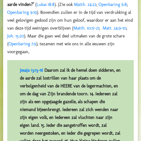
aarde vinden?"
(
Lukas 18:8
). (Zie ook
Matth. 24:22
;
Openbaring 6:8
;
Openbaring 9:19
). Bovendien zullen er in de tijd van verdrukking al
veel gelovigen gedood zijn om hun geloof, waardoor er aan het eind
van deze tijd weinigen overblijven (
Matth. 10:17-21
;
Matt. 24:9-10
;
Joh. 15:20
). Maar die gaan wel deel uitmaken van de grote schare
(
Openbaring 7:9
), tezamen met wie ons in alle eeuwen zijn
voorgegaan,
Jesaja 13:13-16
Daarom zal Ik de hemel doen sidderen, en
de aarde zal lostrillen van haar plaats om de
verbolgenheid van de HEERE van de legermachten, en
om de dag van Zijn brandende toorn. 14. Iedereen zal
zijn als een opgejaagde gazelle, als schapen die
niemand bijeenbrengt. Iedereen zal zich wenden naar
zijn eigen volk, en iedereen zal vluchten naar zijn
eigen land. 15. Ieder die aangetroffen wordt, zal
worden neergestoken, en ieder die gegrepen wordt, zal