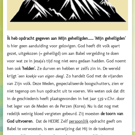
Ík heb opdracht gegeven aan Mijn geheiligden...... 'Mijn geheiligden'
is hier geen aanduiding voor gelovigen. God heeft dit volk apart
gezet, uitgekozen (= geheiligd) om aan Babel vergelding te doen
voor wat ze in Jesaja's tijd nog niet eens gedaan hadden. God noemt
hen ook
'helden'.
Ze durven en hebben er zelfs zin in. De wereld
krijgt '
een koekje van eigen deeg
'. Zo handelt God met de vijanden
van Zijn volk. Deze Meden, gespecialiseerde boogschutters, zien er
niet tegenop om hun opdracht uit te voeren. We weten ook dat dit
in de geschiedenis heeft plaatsgevonden in het jaar 539 v.Chr. door
het leger van de Meden en de Perzen (Kores). Nu is dat nog met
redelijk weinig bloed vergieten gebeurd. Zij moesten
de toorn van
God uitvoeren
.
Dat de HEERE Zelf
persoonlijk
opdracht geeft om
Babel te verwoesten, is een aanwijzing dat Hij in de toekomst