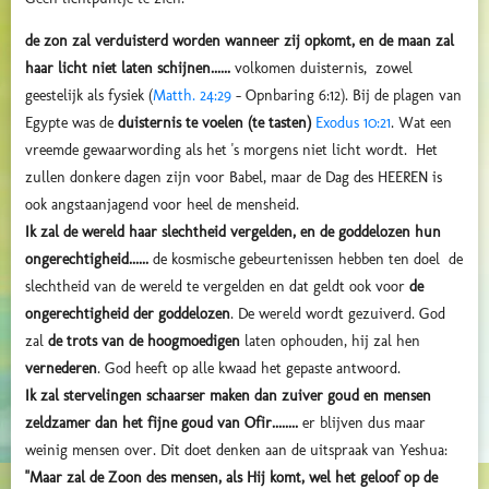
de zon zal verduisterd worden wanneer zij opkomt, en de maan zal
haar licht niet laten schijnen......
volkomen duisternis, zowel
geestelijk als fysiek (
Matth. 24:29
- Opnbaring 6:12). Bij de plagen van
Egypte was de
duisternis te voelen (te tasten)
Exodus 10:21
. Wat een
vreemde gewaarwording als het 's morgens niet licht wordt. Het
zullen donkere dagen zijn voor Babel, maar de Dag des HEEREN is
ook angstaanjagend voor heel de mensheid.
Ik zal de wereld haar slechtheid vergelden, en de goddelozen hun
ongerechtigheid......
de kosmische gebeurtenissen hebben ten doel de
slechtheid van de wereld te vergelden en dat geldt ook voor
de
ongerechtigheid der goddelozen
. De wereld wordt gezuiverd. God
zal
de trots van de hoogmoedigen
laten ophouden, hij zal hen
vernederen
. God heeft op alle kwaad het gepaste antwoord.
Ik zal stervelingen schaarser maken dan zuiver goud en mensen
zeldzamer dan het fijne goud van Ofir........
er blijven dus maar
weinig mensen over. Dit doet denken aan de uitspraak van Yeshua:
"Maar zal de Zoon des mensen, als Hij komt, wel het geloof op de