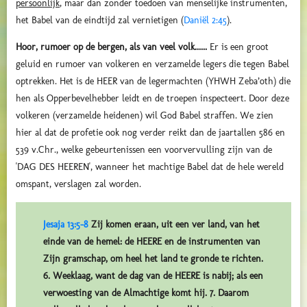
persoonlijk
, maar dan zonder toedoen van menselijke instrumenten,
het Babel van de eindtijd zal vernietigen (
Daniël 2:45
).
Hoor, rumoer op de bergen, als van veel volk......
Er is een groot
geluid en rumoer van volkeren en verzamelde legers die tegen Babel
optrekken. Het is de HEER van de legermachten (YHWH Zeba’oth) die
hen als Opperbevelhebber leidt en de troepen inspecteert. Door deze
volkeren (verzamelde heidenen) wil God Babel straffen. We zien
hier al dat de profetie ook nog verder reikt dan de jaartallen 586 en
539 v.Chr., welke gebeurtenissen een voorvervulling zijn van de
'DAG DES HEEREN', wanneer het machtige Babel dat de hele wereld
omspant, verslagen zal worden.
Jesaja 13:5-8
Zij komen eraan, uit een ver land, van het
einde van de hemel: de HEERE en de instrumenten van
Zijn gramschap, om heel het land te gronde te richten.
6. Weeklaag, want de dag van de HEERE is nabij; als een
verwoesting van de Almachtige komt hij. 7. Daarom