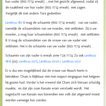
hun vader (6172 עֶרְוָה erwah) , met het gezicht afgewend, zodat zij
de naaktheid van hun vader (6172 עֶרְוָה erwah) niet zagen.
Vergelijk dit met andere Tora gedeelten:
Leviticus 18:7
U mag de schaamte (6172 עֶרְוָה erwah) van uw vader,
namelijk de schaamdelen van uw moeder, niet ontbloten. Zij is uw
moeder, u mag haar schaamdelen (6172 עֶרְוָה erwah) niet ontbloten.
8. U mag de schaamdelen van de vrouw van uw vader niet
ontbloten. Het is de schaamte van uw vader (6172 עֶרְוָה erwah) .
Schaamte van zijn vader is erwah aviw עֶרְוַת אָבִיו Zo ook
Leviticus
18:16
(2x);
Leviticus 20:11
,
Leviticus 20:20
;
Leviticus 20:21
Er is dus een mogelijkheid dat de vrouw van Noach hierin is
betrokken. Cham is blijkbaar niet met respect omgegaan met hetgeen
hij gezien had. Verder is het vreemd dat Cham zich hieraan schuldig
maakte, en dat zijn zoon Kanaän erom vervloekt wordt. Het
nageslacht van Kanaän was bovendien een volk dat uitgeroeid moest
worden vanwege hun zonden.