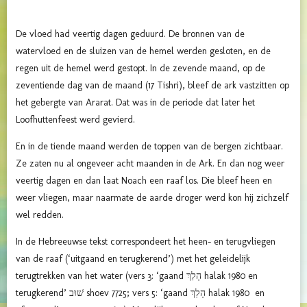
De vloed had veertig dagen geduurd. De bronnen van de
watervloed en de sluizen van de hemel werden gesloten, en de
regen uit de hemel werd gestopt. In de zevende maand, op de
zeventiende dag van de maand (17 Tishri), bleef de ark vastzitten op
het gebergte van Ararat. Dat was in de periode dat later het
Loofhuttenfeest werd gevierd.
En in de tiende maand werden de toppen van de bergen zichtbaar.
Ze zaten nu al ongeveer acht maanden in de Ark. En dan nog weer
veertig dagen en dan laat Noach een raaf los. Die bleef heen en
weer vliegen, maar naarmate de aarde droger werd kon hij zichzelf
wel redden.
In de Hebreeuwse tekst correspondeert het heen- en terugvliegen
van de raaf (‘uitgaand en terugkerend’) met het geleidelijk
terugtrekken van het water (vers 3: ‘gaand הָלַךְ halak 1980 en
terugkerend’ שׁוּב shoev 7725; vers 5: ‘gaand הָלַךְ halak 1980 en