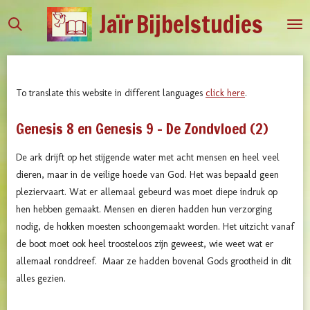
Jaïr
Bijbelstudies
Ga
direct
naar
de
hoofdinhoud
To translate this website in different languages
click here
.
Genesis 8 en Genesis 9 - De Zondvloed (2)
De ark drijft op het stijgende water met acht mensen en heel veel
dieren, maar in de veilige hoede van God. Het was bepaald geen
pleziervaart. Wat er allemaal gebeurd was moet diepe indruk op
hen hebben gemaakt. Mensen en dieren hadden hun verzorging
nodig, de hokken moesten schoongemaakt worden. Het uitzicht vanaf
de boot moet ook heel troosteloos zijn geweest, wie weet wat er
allemaal ronddreef. Maar ze hadden bovenal Gods grootheid in dit
alles gezien.