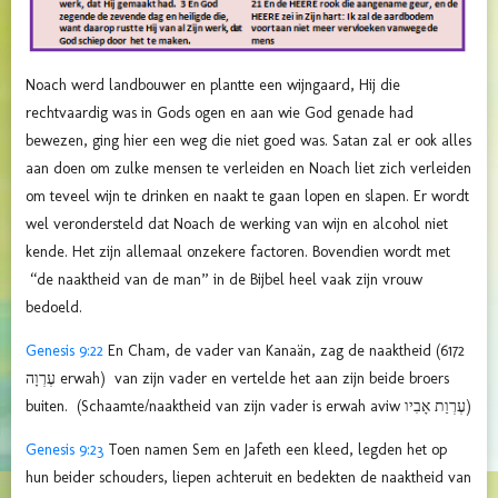
Noach werd landbouwer en plantte een wijngaard, Hij die
rechtvaardig was in Gods ogen en aan wie God genade had
bewezen, ging hier een weg die niet goed was. Satan zal er ook alles
aan doen om zulke mensen te verleiden en Noach liet zich verleiden
om teveel wijn te drinken en naakt te gaan lopen en slapen. Er wordt
wel verondersteld dat Noach de werking van wijn en alcohol niet
kende. Het zijn allemaal onzekere factoren. Bovendien wordt met
“de naaktheid van de man” in de Bijbel heel vaak zijn vrouw
bedoeld.
Genesis 9:22
En Cham, de vader van Kanaän, zag de naaktheid (6172
עֶרְוָה erwah) van zijn vader en vertelde het aan zijn beide broers
buiten. (Schaamte/naaktheid van zijn vader is erwah aviw עֶרְוַת אָבִיו)
Genesis 9:23
Toen namen Sem en Jafeth een kleed, legden het op
hun beider schouders, liepen achteruit en bedekten de naaktheid van