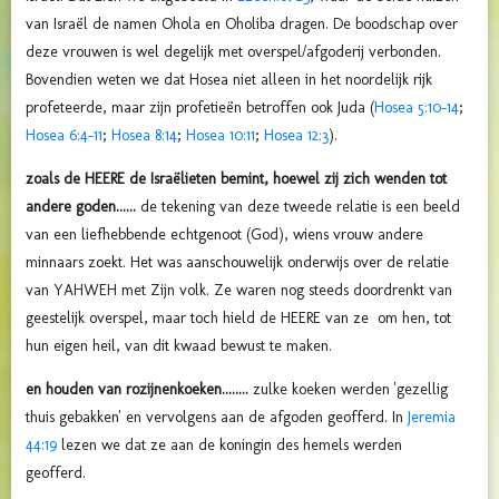
van Israël de namen Ohola en Oholiba dragen. De boodschap over
deze vrouwen is wel degelijk met overspel/afgoderij verbonden.
Bovendien weten we dat Hosea niet alleen in het noordelijk rijk
profeteerde, maar zijn profetieën betroffen ook Juda (
Hosea 5:10-14
;
Hosea 6:4-11
;
Hosea 8:14
;
Hosea 10:11
;
Hosea 12:3
).
zoals de HEERE de Israëlieten bemint, hoewel zij zich wenden tot
andere goden......
de tekening van deze tweede relatie is een beeld
van een liefhebbende echtgenoot (God), wiens vrouw andere
minnaars zoekt. Het was aanschouwelijk
onderwijs over de relatie
van YAHWEH met Zijn volk. Ze waren nog steeds doordrenkt van
geestelijk overspel, maar toch hield de HEERE van ze om hen, tot
hun eigen heil, van dit kwaad bewust te maken.
en houden van rozijnenkoeken........
zulke koeken werden 'gezellig
thuis gebakken' en vervolgens aan de afgoden geofferd. In
Jeremia
44:19
lezen we dat ze aan de koningin des hemels werden
geofferd.