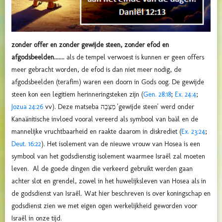
zonder offer en zonder gewijde steen, zonder efod en
afgodsbeelden.......
als de tempel verwoest is kunnen er geen offers
meer gebracht worden, de efod is dan niet meer nodig, de
afgodsbeelden (terafim) waren een doorn in Gods oog. De gewijde
steen kon een legitiem herinneringsteken zijn (
Gen. 28:18
;
Ex. 24:4
;
Jozua 24:26
vv). Deze matseba
מַצֵּבָה
'gewijde steen' werd onder
Kanaänitische invloed vooral vereerd als symbool van baäl en de
mannelijke vruchtbaarheid en raakte daarom in diskrediet (
Ex. 23:24
;
Deut. 16:22
). Het isolement van de nieuwe vrouw van Hosea is een
symbool van het godsdienstig isolement waarmee Israël zal moeten
leven. Al de goede dingen die verkeerd gebruikt werden gaan
achter slot en grendel, zowel in het huwelijksleven van Hosea als in
de godsdienst van Israël. Wat hier beschreven is over koningschap en
godsdienst zien we met eigen ogen werkelijkheid geworden voor
Israël in onze tijd.