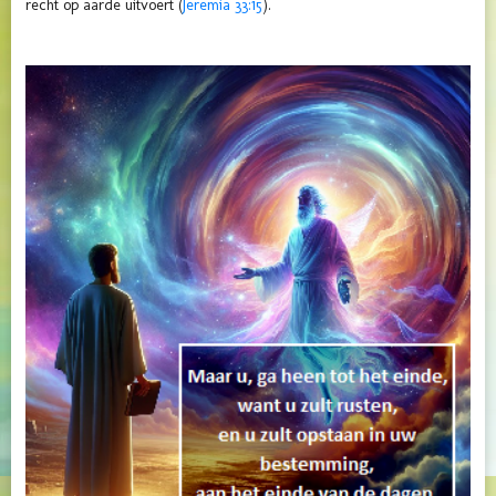
recht op aarde uitvoert (
Jeremia 33:15
).