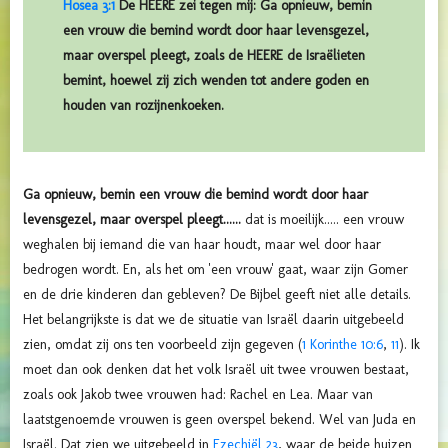
Hosea 3:1
De HEERE zei tegen mij: Ga opnieuw, bemin
een vrouw die bemind wordt door haar levensgezel,
maar overspel pleegt, zoals de HEERE de Israëlieten
bemint, hoewel zij zich wenden tot andere goden en
houden van rozijnenkoeken.
Ga opnieuw, bemin een vrouw die bemind wordt door haar
levensgezel, maar overspel pleegt......
dat is moeilijk..... een vrouw
weghalen bij iemand die van haar houdt, maar wel door haar
bedrogen wordt. En, als het om 'een vrouw' gaat, waar zijn Gomer
en de drie kinderen dan gebleven? De Bijbel geeft niet alle details.
Het belangrijkste is dat we de situatie van Israël daarin uitgebeeld
zien, omdat zij ons ten voorbeeld zijn gegeven (
1 Korinthe 10:6
,
11
). Ik
moet dan ook denken dat het volk Israël uit twee vrouwen bestaat,
zoals ook Jakob twee vrouwen had: Rachel en Lea. Maar van
laatstgenoemde vrouwen is geen overspel bekend. Wel van Juda en
Israël. Dat zien we uitgebeeld in
Ezechiël 23
, waar de beide huizen