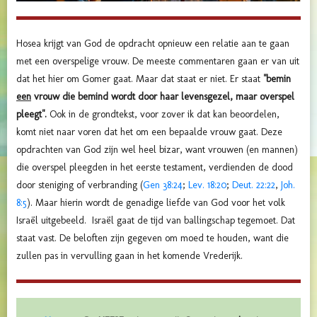
Hosea krijgt van God de opdracht opnieuw een relatie aan te gaan
met een overspelige vrouw. De meeste commentaren gaan er van uit
dat het hier om Gomer gaat. Maar dat staat er niet. Er staat
"
bemin
een
vrouw die bemind wordt door
haar levens
gezel, maar overspel
pleegt".
Ook in de grondtekst, voor zover ik dat kan beoordelen,
komt niet naar voren dat het om een bepaalde vrouw gaat. Deze
opdrachten van God zijn wel heel bizar, want vrouwen (en mannen)
die overspel pleegden in het eerste testament, verdienden de dood
door steniging of verbranding (
Gen 38:24
;
Lev. 18:20
;
Deut. 22:22
,
Joh.
8:5
). Maar hierin wordt de genadige liefde van God voor het volk
Israël uitgebeeld. Israël gaat de tijd van ballingschap tegemoet. Dat
staat vast. De beloften zijn gegeven om moed te houden, want die
zullen pas in vervulling gaan in het komende Vrederijk.