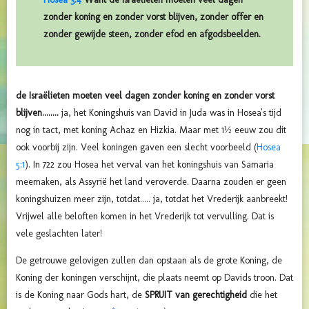
zonder koning en zonder vorst blijven, zonder offer en
zonder gewijde steen, zonder efod en afgodsbeelden.
de Israëlieten moeten veel dagen zonder koning en zonder vorst
blijven........
ja, het Koningshuis van David in Juda was in Hosea's tijd
nog in tact, met koning Achaz en Hizkia. Maar met 1½ eeuw zou dit
ook voorbij zijn. Veel koningen gaven een slecht voorbeeld (
Hosea
5:1
). In 722 zou Hosea het verval van het koningshuis van Samaria
meemaken, als Assyrië het land veroverde. Daarna zouden er geen
koningshuizen meer zijn, totdat..... ja, totdat het Vrederijk aanbreekt!
Vrijwel alle beloften komen in het Vrederijk tot vervulling. Dat is
vele geslachten later!
De getrouwe gelovigen zullen dan opstaan als de grote Koning, de
Koning der koningen verschijnt, die plaats neemt op Davids troon. Dat
is de Koning naar Gods hart,
de
SPRUIT van gerechtigheid
die
het