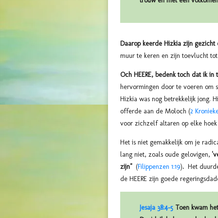
trouw en met een volkomen 
Daarop keerde Hizkia zijn gezicht 
muur te keren en zijn toevlucht t
Och HEERE, bedenk toch dat ik in 
hervormingen door te voeren om s
Hizkia was nog betrekkelijk jong. 
offerde aan de Moloch (
2 Kronieke
voor zichzelf altaren op elke hoe
Het is niet gemakkelijk om je radic
lang niet, zoals oude gelovigen,
'v
zijn"
(
Filippenzen 1:19
)
.
Het duurde 
de HEERE zijn goede regeringsdad
Jesaja 38:4-5
Toen kwam het 