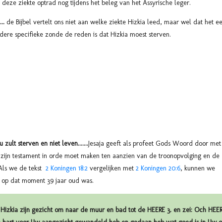
dat deze ziekte optrad nog tijdens het beleg van het Assyrische leger.
..
de Bijbel vertelt ons niet aan welke ziekte Hizkia leed, maar wel dat het e
ndere specifieke zonde de reden is dat Hizkia moest sterven.
ult sterven en niet leven.......
Jesaja geeft als profeet Gods Woord door met
zijn testament in orde moet maken ten aanzien van de troonopvolging en de
Als we de tekst
2 Koningen 18:2
vergelijken met
2 Koningen 20:6
, kunnen we
a op dat moment 39 jaar oud was.
izkia zijn gezicht om naar de muur en bad tot de HEERE 3. en zei: Och HEERE