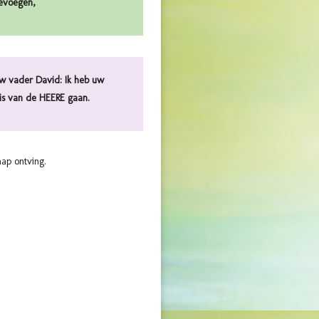
oevoegen,
uw vader David: Ik heb uw
is van de HEERE gaan.
hap ontving.