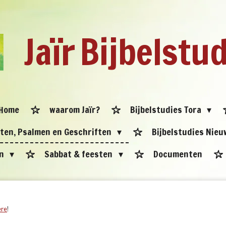
Jaïr
Bijbelstu
Home
waarom Jaïr?
Bijbelstudies Tora
eten, Psalmen en Geschriften
Bijbelstudies Nie
en
Sabbat & feesten
Documenten
ere
!