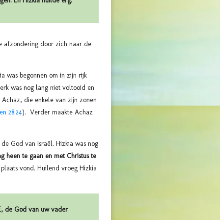
n. En Hizkia huilde erg.
je afzondering door zich naar de
ia was begonnen om in zijn rijk
k was nog lang niet voltooid en
r Achaz, die enkele van zijn zonen
en 28:24
). Verder maakte Achaz
n de God van Israël. Hizkia was nog
ng heen te gaan en met Christus te
plaats vond. Huilend vroeg Hizkia
RE, de God van uw vader