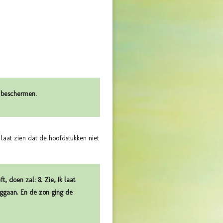
d beschermen.
laat zien dat de hoofdstukken niet
, doen zal: 8. Zie, Ik laat
uggaan. En de zon ging de