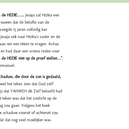
 de HEERE........
Jesaja zal Hizkia een
trouwen dat de belofte van de
voegde 15 jaren volledig kan
Jesaja ook naar Hizkia's vader en de
aan om een teken te vragen. Achaz
 en had daar een vrome reden voor
n de
HEERE
niet op de proef stellen....".
 Immanuel.
schaduw, die door de zon is gedaald,
 wel het teken zien dat God zelf
ewijs dat YAHWEH dit Zelf beloofd had
t teken was dat het zonlicht op de
ug zou gaan. Volgens het boek
e schaduw vooruit of achteruit zou
t dat nog veel moeilijker was.