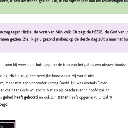
ord, Ik heb uw tranen gezien. Zie, Ik zal vijftien jaar aan uw levensdagen t
n zeg tegen Hizkia, de vorst van Mijn volk: Dit zegt de HEERE, de God van 
ranen gezien. Zie, Ik ga u gezond maken; op de derde dag zult u naar het hu
a, toen hij weer naar huis ging, op de trap van het paleis een nieuwe boodsc
ing. Hizkia krijgt een heerlijke boodschap. Hij wordt niet
z, maar met zijn voorvader koning David. Hij was evenals David
er die naar Gods wil zocht. Net zo als beschreven in hoofdstuk 37
's
gebed heeft gehoord
en ook zijn
tranen
heeft opgemerkt. Er zal
15
voegd
.