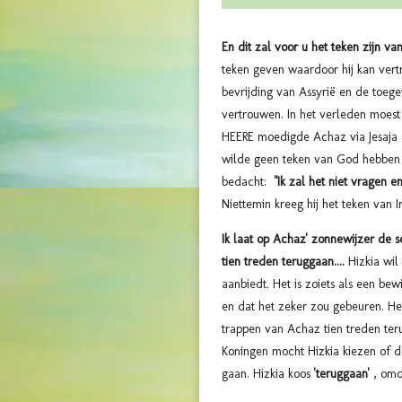
En dit zal voor u het teken zijn van
teken geven waardoor hij kan ver
bevrijding van Assyrië en de toege
vertrouwen. In het verleden moest 
HEERE moedigde Achaz via Jesaja 
wilde geen teken van God hebben
bedacht:
"
Ik zal
het
niet vragen e
Niettemin kreeg hij het teken van
Ik laat op Achaz' zonnewijzer de 
tien treden teruggaan....
Hizkia wil
aanbiedt. Het is zoiets als een b
en dat het zeker zou gebeuren. He
trappen van Achaz tien treden ter
Koningen mocht Hizkia kiezen of d
gaan. Hizkia koos
'teruggaan'
, omda