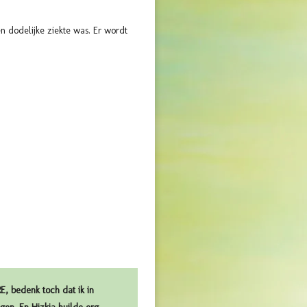
en dodelijke ziekte was.
Er wordt
, bedenk toch dat ik in