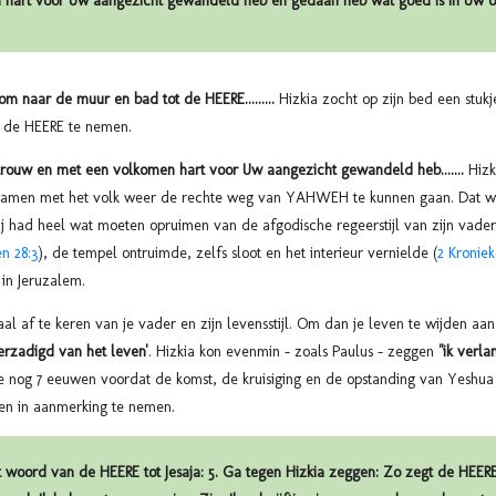
hart voor Uw aangezicht gewandeld heb en gedaan heb wat goed is in Uw oge
om naar de muur en bad tot de HEERE.........
Hizkia zocht op zijn bed een stuk
ot de HEERE te nemen.
trouw en met een volkomen hart voor Uw aangezicht gewandeld heb.......
Hizk
amen met het volk weer de rechte weg van YAHWEH te kunnen gaan. Dat wer
Hij had heel wat moeten opruimen van de afgodische regeerstijl van zijn vade
n 28:3
), de tempel ontruimde, zelfs sloot en het interieur vernielde (
2 Kroniek
k in Jeruzalem.
aal af te keren van je vader en zijn levensstijl. Om dan je leven te wijden aa
erzadigd van het leven'
. Hizkia kon evenmin - zoals Paulus - zeggen
"ik verla
nog 7 eeuwen voordat de komst, de kruisiging en de opstanding van Yeshua 
en in aanmerking te nemen.
woord van de HEERE tot Jesaja: 5. Ga tegen Hizkia zeggen: Zo zegt de HEE