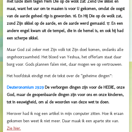
met luide stem tegen Hem Die op de wolk zat: Zend Uw sikkel en
maai, want het uur om te maaien is voor U gekomen, omdat de oogst
van de aarde geheel rijp is geworden. 16. En Hij Die op de wolk zat,
zond Zijn sikkel op de aarde, en de aarde werd gemaaid. 17. En een
andere engel kwam uit de tempel, die in de hemel is, en ook hij had
een scherpe sikkel.
Maar God zal zeker met Zijn volk tot Zijn doel komen, ondanks alle
ongehoorzaamheid. Het bloed van Yeshua, het offerlam staat daar
borg voor. Gods plannen falen niet, daar mogen we op vertrouwen.
Het hoofdstuk eindigt met de tekst over de “geheime dingen”:
Deuteronomium 29:29
De verborgen dingen zijn voor de HEERE, onze
God, maar de geopenbaarde dingen zijn voor ons en onze kinderen,
tot in eeuwigheid, om al de woorden van deze wet te doen.
Hierover had ik nog een artikel in mijn computer zitten. Hoe ik eraan
gekomen ben weet ik niet meer. Daar maak ik een aparte site van.
Zie hier.