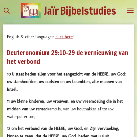
Jaïr
Bijbelstudies
Ga
direct
naar
de
English & other languages:
click here
!
hoofdinhoud
Deuteronomium 29:10-29 de vernieuwing van
het verbond
10
U staat heden allen voor het aangezicht van de HEERE, uw God:
uw stamhoofden, uw oudsten en uw beambten, alle mannen van
Israël,
11
uw kleine kinderen, uw vrouwen, en uw vreemdeling die in het
midden van uw
tenten
kamp is, van uw houthakker af tot uw
waterputter toe,
12
om het verbond van de HEERE, uw God, en Zijn vervloeking,
binnen te gaan, dat de HEERE, uw God, heden met u sluit,