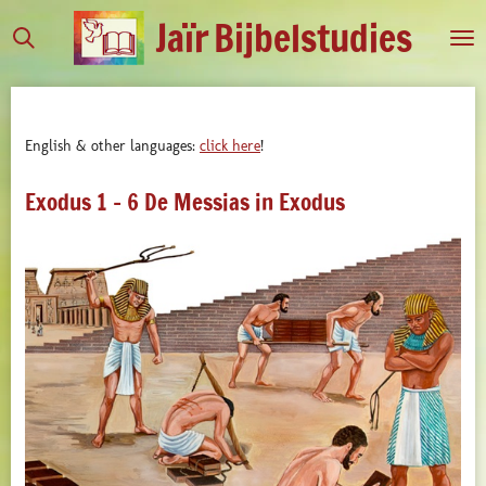
Jaïr
Bijbelstudies
Ga
direct
naar
de
hoofdinhoud
English & other languages:
click here
!
Exodus 1 - 6 De Messias in Exodus