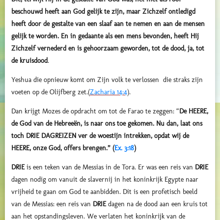
beschouwd heeft aan God gelijk te zijn, maar Zichzelf ontledigd
heeft door de gestalte van een slaaf aan te nemen en aan de mensen
gelijk te worden. En in gedaante als een mens bevonden, heeft Hij
Zichzelf vernederd en is gehoorzaam geworden, tot de dood, ja, tot
de kruisdood
.
Yeshua die opnieuw komt om Zijn volk te verlossen die straks zijn
voeten op de Olijfberg zet.(
Zacharia 14:4
).
Dan krijgt Mozes de opdracht om tot de Farao te zeggen: “
De HEERE,
de God van de Hebreeën, is naar ons toe gekomen. Nu dan, laat ons
toch DRIE DAGREIZEN ver de woestijn intrekken, opdat wij de
HEERE, onze God, offers brengen.” (
Ex. 3:18
)
DRIE
is een teken van de Messias in de Tora. Er was een reis van
DRIE
dagen nodig om vanuit de slavernij in het koninkrijk Egypte naar
vrijheid te gaan om God te aanbidden. Dit is een profetisch beeld
van de Messias: een reis van
DRIE
dagen na de dood aan een kruis tot
aan het opstandingsleven. We verlaten het koninkrijk van de