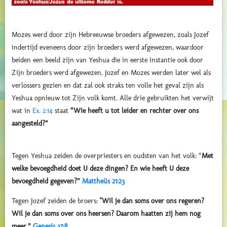
Mozes werd door zijn Hebreeuwse broeders afgewezen, zoals Jozef
indertijd eveneens door zijn broeders werd afgewezen, waardoor
beiden een beeld zijn van Yeshua die in eerste instantie ook door
Zijn broeders werd afgewezen. Jozef en Mozes werden later wel als
verlossers gezien en dat zal ook straks ten volle het geval zijn als
Yeshua opnieuw tot Zijn volk komt. Alle drie gebruikten het verwijt
wat in
Ex. 2:14
staat
“Wie heeft u tot leider en rechter over ons
aangesteld?”
Tegen Yeshua zeiden de overpriesters en oudsten van het volk: “
Met
welke bevoegdheid doet U deze dingen? En wie heeft U deze
bevoegdheid gegeven?”
Mattheüs 21:23
Tegen Jozef zeiden de broers:
"Wil je dan soms over ons regeren?
Wil je dan soms over ons heersen? Daarom haatten zij hem nog
meer.”
Genesis 37:8