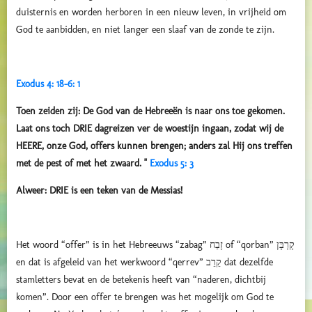
duisternis en worden herboren in een nieuw leven, in vrijheid om
God te aanbidden, en niet langer een slaaf van de zonde te zijn.
Exodus 4: 18-6: 1
Toen zeiden zij: De God van de Hebreeën is naar ons toe gekomen.
Laat ons toch DRIE dagreizen ver de woestijn ingaan, zodat wij de
HEERE, onze God, offers kunnen brengen; anders zal Hij ons treffen
met de pest of met het zwaard. "
Exodus 5: 3
Alweer: DRIE is een teken van de Messias!
Het woord “offer” is in het Hebreeuws “zabag” זָבַח of “qorban” קָרְבָּן
en dat is afgeleid van het werkwoord “qerrev” קֵרֵב dat dezelfde
stamletters bevat en de betekenis heeft van “naderen, dichtbij
komen”. Door een offer te brengen was het mogelijk om God te