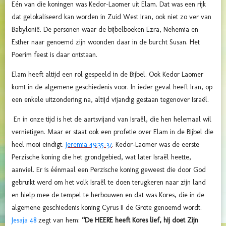
Eén van die koningen was Kedor-Laomer uit Elam. Dat was een rijk
dat gelokaliseerd kan worden in Zuid West Iran, ook niet zo ver van
Babylonië. De personen waar de bijbelboeken Ezra, Nehemia en
Esther naar genoemd zijn woonden daar in de burcht Susan. Het
Poerim feest is daar ontstaan.
Elam heeft altijd een rol gespeeld in de Bijbel. Ook Kedor Laomer
komt in de algemene geschiedenis voor. In ieder geval heeft Iran, op
een enkele uitzondering na, altijd vijandig gestaan tegenover Israël.
En in onze tijd is het de aartsvijand van Israël, die hen helemaal wil
vernietigen. Maar er staat ook een profetie over Elam in de Bijbel die
heel mooi eindigt.
Jeremia 49:35-37
. Kedor-Laomer was de eerste
Perzische koning die het grondgebied, wat later Israël heette,
aanviel. Er is éénmaal een Perzische koning geweest die door God
gebruikt werd om het volk Israël te doen terugkeren naar zijn land
en hielp mee de tempel te herbouwen en dat was Kores, die in de
algemene geschiedenis koning Cyrus II de Grote genoemd wordt.
Jesaja 48
zegt van hem:
“De HEERE heeft Kores lief, hij doet Zijn