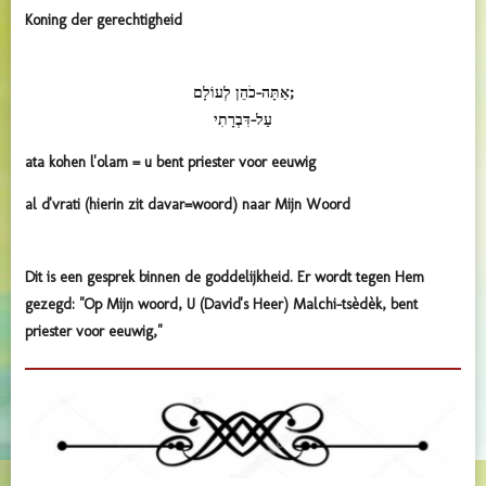
Koning der gerechtigheid
אַתָּה-כֹהֵן לְעוֹלָם;
עַל-דִּבְרָתִי
ata kohen l'olam = u bent priester voor eeuwig
al d'vrati (hierin zit davar=woord) naar Mijn Woord
Dit is een gesprek binnen de goddelijkheid. Er wordt tegen Hem
gezegd: "Op Mijn woord, U (David's Heer) Malchi-tsèdèk, bent
priester voor eeuwig,"