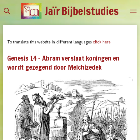
Jaïr
Bijbelstudies
Ga
direct
naar
de
hoofdinhoud
To translate this website in different languages
click here
.
Genesis 14 - Abram verslaat koningen en
wordt gezegend door Melchizedek