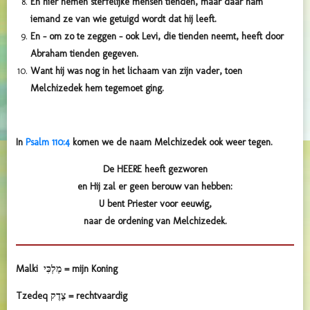
En hier nemen sterfelijke mensen tienden, maar daar nam
iemand ze van wie getuigd wordt dat hij leeft.
En – om zo te zeggen – ook Levi, die tienden neemt, heeft door
Abraham tienden gegeven.
Want hij was nog in het lichaam van zijn vader, toen
Melchizedek hem tegemoet ging.
In
Psalm 110:4
komen we de naam Melchizedek ook weer tegen.
De HEERE heeft gezworen
en Hij zal er geen berouw van hebben:
U bent Priester voor eeuwig,
naar de ordening van Melchizedek.
Malki מַלְכִּי = mijn Koning
Tzedeq צֶדֶק = rechtvaardig