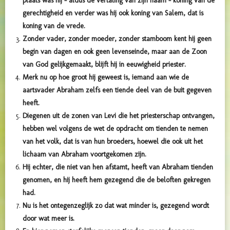
plaats was hij – aldus de vertaling van zijn naam – koning van de
gerechtigheid en verder was hij ook koning van Salem, dat is
koning van de vrede.
Zonder vader, zonder moeder, zonder stamboom kent hij geen
begin van dagen en ook geen levenseinde, maar aan de Zoon
van God gelijkgemaakt, blijft hij in eeuwigheid priester.
Merk nu op hoe groot hij geweest is, iemand aan wie de
aartsvader Abraham zelfs een tiende deel van de buit gegeven
heeft.
Diegenen uit de zonen van Levi die het priesterschap ontvangen,
hebben wel volgens de wet de opdracht om tienden te nemen
van het volk, dat is van hun broeders, hoewel die ook uit het
lichaam van Abraham voortgekomen zijn.
Hij echter, die niet van hen afstamt, heeft van Abraham tienden
genomen, en hij heeft hem gezegend die de beloften gekregen
had.
Nu is het ontegenzeglijk zo dat wat minder is, gezegend wordt
door wat meer is.