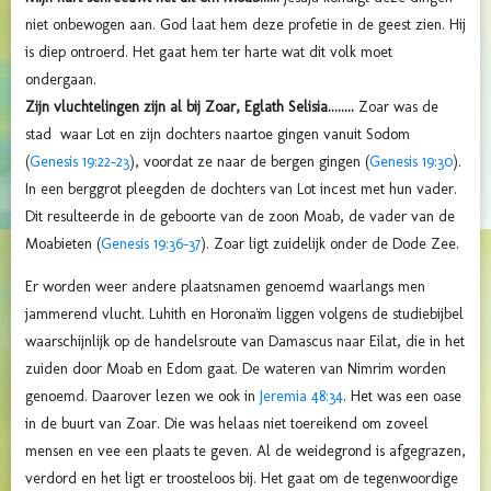
niet onbewogen aan. God laat hem deze profetie in de geest zien. Hij
is diep ontroerd. Het gaat hem ter harte wat dit volk moet
ondergaan.
Zijn vluchtelingen zijn al bij Zoar, Eglath Selisia........
Zoar was de
stad waar Lot en zijn dochters naartoe gingen vanuit Sodom
(
Genesis 19:22-23
), voordat ze naar de bergen gingen (
Genesis 19:30
).
In een berggrot pleegden de dochters van Lot incest met hun vader.
Dit resulteerde in de geboorte van de zoon Moab, de vader van de
Moabieten (
Genesis 19:36-37
). Zoar ligt zuidelijk onder de Dode Zee.
Er worden weer andere plaatsnamen genoemd waarlangs men
jammerend vlucht. Luhith en Horonaïm liggen volgens de studiebijbel
waarschijnlijk op de handelsroute van Damascus naar Eilat, die in het
zuiden door Moab en Edom gaat. De wateren van Nimrim worden
genoemd. Daarover lezen we ook in
Jeremia 48:34
. Het was een oase
in de buurt van Zoar. Die was helaas niet toereikend om zoveel
mensen en vee een plaats te geven. Al de weidegrond is afgegrazen,
verdord en het ligt er troosteloos bij. H
et gaat om de tegenwoordige