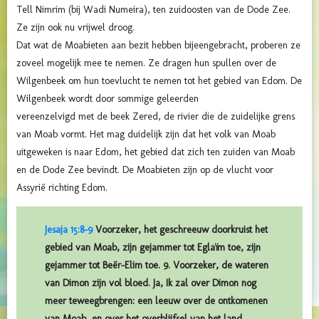
Tell Nimrim (bij Wadi Numeira), ten zuidoosten van de Dode Zee.
Ze zijn ook nu vrijwel droog.
Dat wat de Moabieten aan bezit hebben bijeengebracht, proberen ze
zoveel mogelijk mee te nemen. Ze dragen hun spullen over de
Wilgenbeek om hun toevlucht te nemen tot het gebied van Edom. De
Wilgenbeek wordt door sommige geleerden
vereenzelvigd met de beek Zered, de rivier die de zuidelijke grens
van Moab vormt. Het mag duidelijk zijn dat het volk van Moab
uitgeweken is naar Edom, het gebied dat zich ten zuiden van Moab
en de Dode Zee bevindt. De Moabieten zijn op de vlucht voor
Assyrië richting Edom.
Jesaja 15:8-9
Voorzeker, het geschreeuw doorkruist het
gebied van Moab, zijn gejammer tot Eglaïm toe, zijn
gejammer tot Beër-Elim toe. 9. Voorzeker, de wateren
van Dimon zijn vol bloed. Ja, Ik zal over Dimon nog
meer teweegbrengen: een leeuw over de ontkomenen
van Moab, en over het overblijfsel van het land.