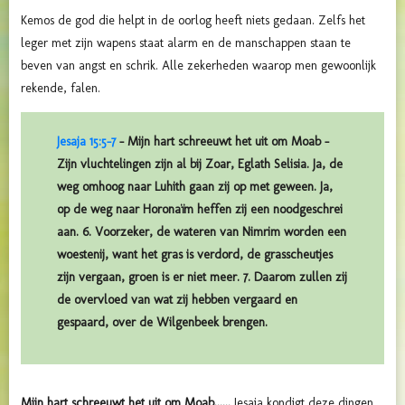
Kemos de god die helpt in de oorlog heeft niets gedaan. Zelfs het
leger met zijn wapens staat alarm en de manschappen staan te
beven van angst en schrik. Alle zekerheden waarop men gewoonlijk
rekende, falen.
Jesaja 15:5-7
– Mijn hart schreeuwt het uit om Moab –
Zijn vluchtelingen zijn al bij Zoar, Eglath Selisia. Ja, de
weg omhoog naar Luhith gaan zij op met geween. Ja,
op de weg naar Horonaïm heffen zij een noodgeschrei
aan. 6. Voorzeker, de wateren van Nimrim worden een
woestenij, want het gras is verdord, de grasscheutjes
zijn vergaan, groen is er niet meer. 7. Daarom zullen zij
de overvloed van wat zij hebben vergaard en
gespaard, over de Wilgenbeek brengen.
Mijn hart schreeuwt het uit om Moab......
Jesaja kondigt deze dingen