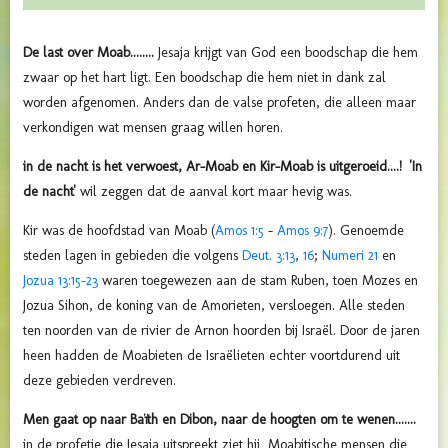
De last over Moab........
Jesaja krijgt van God een boodschap die hem
zwaar op het hart ligt. Een boodschap die hem niet in dank zal
worden afgenomen. Anders dan de valse profeten, die alleen maar
verkondigen wat mensen graag willen horen.
in de nacht is het verwoest, Ar-Moab en Kir-Moab is uitgeroeid....!
'In
de nacht'
wil zeggen dat de aanval kort maar hevig was.
Kir was de hoofdstad van Moab (
Amos 1:5
-
Amos 9:7
). Genoemde
steden lagen in gebieden die volgens
Deut. 3:13
,
16
;
Numeri 21
en
Jozua 13:15-23
waren toegewezen aan de stam Ruben, toen Mozes en
Jozua Sihon, de koning van de Amorieten, versloegen. Alle steden
ten noorden van de rivier de Arnon hoorden bij Israël. Door de jaren
heen hadden de Moabieten de Israëlieten echter voortdurend uit
deze gebieden verdreven.
Men gaat op naar Baïth en Dibon, naar de hoogten om te wenen.......
in de profetie die Jesaja uitspreekt ziet hij Moabitische mensen die