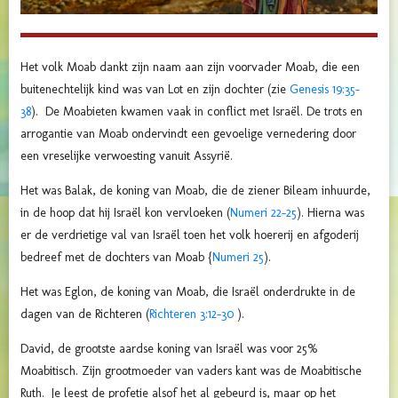
Het volk Moab dankt zijn naam aan zijn voorvader Moab, die een
buitenechtelijk kind was van Lot en zijn dochter (zie
Genesis 19:35-
38
). De Moabieten kwamen vaak in conflict met Israël. De trots en
arrogantie van Moab ondervindt een gevoelige vernedering door
een vreselijke verwoesting vanuit Assyrië.
Het was Balak, de koning van Moab, die de ziener Bileam inhuurde,
in de hoop dat hij Israël kon vervloeken (
Numeri 22-25
). Hierna was
er de verdrietige val van Israël toen
het volk hoererij en afgoderij
bedreef met de dochters van Moab {
Numeri 25
).
Het was Eglon, de koning van Moab, die Israël onderdrukte in de
dagen van de Richteren (
Richteren 3:12-30
).
David, de grootste aardse koning van Israël was voor 25%
Moabitisch. Zijn grootmoeder van vaders kant was de Moabitische
Ruth. Je leest de profetie alsof het al gebeurd is, maar op het