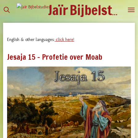
Jaïr
Bijbelstudies
Ga
direct
naar
de
hoofdinhoud
English & other languages:
click here!
Jesaja 15 - Profetie over Moab