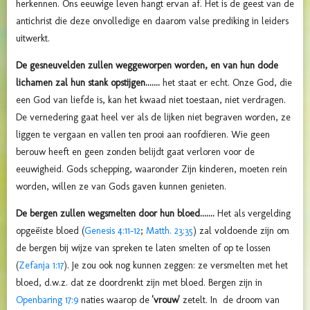
herkennen. Ons eeuwige leven hangt ervan af. Het is de geest van de
antichrist die deze onvolledige en daarom valse prediking in leiders
uitwerkt.
De gesneuvelden zullen weggeworpen worden, en van hun dode
lichamen zal hun stank opstijgen.......
het staat er echt. Onze God, die
een God van liefde is, kan het kwaad niet toestaan, niet verdragen.
De vernedering gaat heel ver als de lijken niet begraven worden, ze
liggen te vergaan en vallen ten prooi aan roofdieren. Wie geen
berouw heeft en geen zonden belijdt gaat verloren voor de
eeuwigheid. Gods schepping, waaronder Zijn kinderen, moeten rein
worden, willen ze van Gods gaven kunnen genieten.
De bergen zullen wegsmelten door hun bloed.......
Het als vergelding
opgeëiste bloed (
Genesis 4:11-12
;
Matth. 23:35
) zal voldoende zijn om
de bergen bij wijze van spreken te laten smelten of op te lossen
(
Zefanja 1:17
). Je zou ook nog kunnen zeggen: ze versmelten met het
bloed, d.w.z. dat ze doordrenkt zijn met bloed. Bergen zijn in
Openbaring 17:9
naties waarop de
'vrouw'
zetelt. In de droom van