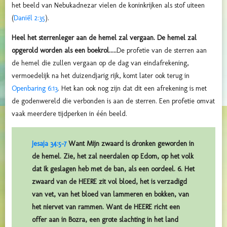
het beeld van Nebukadnezar vielen de koninkrijken als stof uiteen
(
Daniël 2:35
).
Heel het sterrenleger aan de hemel zal vergaan. De hemel zal
opgerold worden als een boekrol.....
De profetie van de sterren aan
de hemel die zullen vergaan op de dag van eindafrekening,
vermoedelijk na het duizendjarig rijk, komt later ook terug in
Openbaring 6:13
. Het kan ook nog zijn dat dit een afrekening is met
de godenwereld die verbonden is aan de sterren. Een profetie omvat
vaak meerdere tijdperken in één beeld.
Jesaja 34:5-7
Want Mijn zwaard is dronken geworden in
de hemel. Zie, het zal neerdalen op Edom, op het volk
dat Ik geslagen heb met de ban, als een oordeel. 6. Het
zwaard van de HEERE zit vol bloed, het is verzadigd
van vet, van het bloed van lammeren en bokken, van
het niervet van rammen. Want de HEERE richt een
offer aan in Bozra, een grote slachting in het land