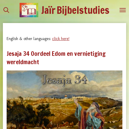
Jaïr
Bijbelstudies
Ga
direct
naar
de
hoofdinhoud
English & other languages:
click here!
Jesaja 34 Oordeel Edom en vernietiging
wereldmacht