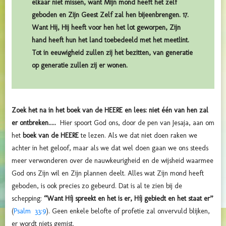
elkaar niet missen, want Mijn mond heeft het zelf
geboden en Zijn Geest Zelf zal hen bijeenbrengen. 17.
Want Hij, Hij heeft voor hen het lot geworpen, Zijn
hand heeft hun het land toebedeeld met het meetlint.
Tot in eeuwigheid zullen zij het bezitten, van generatie
op generatie zullen zij er wonen.
Zoek het na in het boek van de HEERE en lees: niet één van hen zal
er ontbreken.....
Hier spoort God ons, door de pen van Jesaja, aan om
het
boek van de HEERE
te lezen. Als we dat niet doen raken we
achter in het geloof, maar als we dat wel doen gaan we ons steeds
meer verwonderen over de nauwkeurigheid en de wijsheid waarmee
God ons Zijn wil en Zijn plannen deelt.
Alles wat Zijn mond heeft
geboden, is ook precies zo gebeurd. Dat is al te zien bij de
schepping:
“Want Híj spreekt en het is er, Híj gebiedt en het staat er”
(
Psalm 33:9
)
. Geen enkele belofte of profetie zal onvervuld blijken,
er wordt niets gemist.