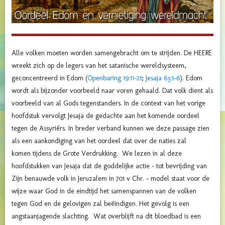
Alle volken moeten worden samengebracht om te strijden. De HEERE
wreekt zich op de legers van het satanische wereldsysteem,
geconcentreerd in Edom (
Openbaring 19:11-21
;
Jesaja 63:1-6
).
Edom
wordt als bijzonder voorbeeld naar voren gehaald. Dat volk dient als
voorbeeld van al Gods tegenstanders.
In de context van het vorige
hoofdstuk vervolgt Jesaja de gedachte aan het komende oordeel
tegen de Assyriërs.
In breder verband kunnen we deze passage zien
als een aankondiging van het oordeel dat over de naties zal
komen
tijdens de Grote Verdrukking. We lezen in al deze
hoofdstukken van Jesaja dat de goddelijke actie – tot bevrijding van
Zijn benauwde volk in Jeruzalem in 701 v Chr. – model staat voor de
wijze waar God in de eindtijd het samenspannen van de volken
tegen God en de gelovigen zal beëindigen. Het gevolg is een
angstaanjagende slachting. Wat overblijft na dit bloedbad is een