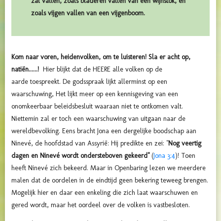
zal vallen, zoals bladeren vallen van een wijnstok, en
zoals vijgen vallen van een vijgenboom.
Kom naar voren, heidenvolken, om te luisteren! Sla er acht op,
natiën......!
Hier blijkt dat de HEERE alle volken op de
aarde toespreekt. De godsspraak lijkt allerminst op een
waarschuwing, Het lijkt meer op een kennisgeving van een
onomkeerbaar beleidsbesluit waaraan niet te ontkomen valt.
Niettemin zal er toch een waarschuwing van uitgaan naar de
wereldbevolking. Eens bracht Jona een dergelijke boodschap aan
Ninevé, de hoofdstad van Assyrië:
Hij predikte en zei: "
Nog veertig
dagen en Ninevé wordt ondersteboven gekeerd"
(
Jona 3:4
)!
Toen
heeft Ninevé zich bekeerd. Maar in Openbaring lezen we meerdere
malen dat de oordelen in de eindtijd geen bekering teweeg brengen.
Mogelijk hier en daar een enkeling die zich laat waarschuwen en
gered wordt, maar het oordeel over de volken is vastbesloten.