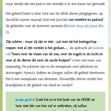
maar omdat die niet past in een woestijn is er een kauw van gemaakt.
Het gebied Edom is door God aan de wilde dieren prijsgegeven, op
dezelfde manier waarop God met 'precisie
van meetlint en paslood
'
de gebieden voor de stammen aanwees (
Numeri 26:55-56
;
Jozua 18:4-
6
).
Zijn edelen – maar zij zijn er niet – zal men tot het koningschap
roepen: met al zijn vorsten is het gedaan.....
de opdracht uit
Genesis
1:28
"heers over de vissen van de zee, over de vogels in de lucht en
over al de dieren die over de aarde kruipen!"
is hier niet meer van
toepassing. De paleizen zijn nu de woonplaats voor jakhalzen en
struisvogels. Hyena's, bokken en slangen zullen dit gebied domineren.
Het is een woonplaats van demonen. Gevaarlijke dieren vinden hun
broedplaats in dit gebied van dood en verderf.
Jesaja 34:16-17
Zoek het na in het boek van de HEERE en
lees: niet één van hen zal er ontbreken, zij zullen