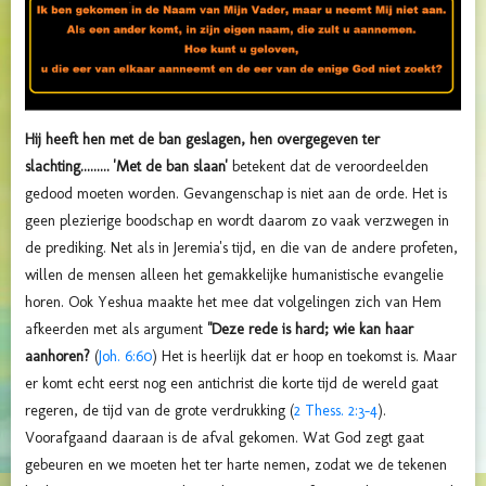
Hij heeft hen met de ban geslagen, hen overgegeven ter
slachting.........
'
Met de ban slaan'
betekent dat de veroordeelden
gedood moeten worden. Gevangenschap is niet aan de orde.
Het is
geen plezierige boodschap en wordt daarom zo vaak verzwegen in
de prediking. Net als in Jeremia's tijd, en die van de andere profeten,
willen de mensen alleen het gemakkelijke humanistische evangelie
horen. Ook Yeshua maakte het mee dat volgelingen zich van Hem
afkeerden met als argument
"
Deze rede is hard; wie kan haar
aanhoren?
(
Joh. 6:60
)
Het is heerlijk dat er hoop en toekomst is. Maar
er komt echt eerst nog een antichrist die korte tijd de wereld gaat
regeren, de tijd van de grote verdrukking (
2 Thess. 2:3-4
).
Voorafgaand daaraan is de afval gekomen. Wat God zegt gaat
gebeuren en we moeten het ter harte nemen, zodat we de tekenen