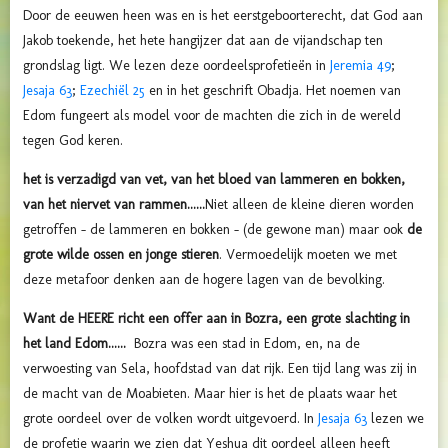
Door de eeuwen heen was en is het eerstgeboorterecht, dat God aan
Jakob toekende, het hete hangijzer dat aan de vijandschap ten
grondslag ligt. We lezen deze oordeelsprofetieën in
Jeremia 49
;
Jesaja 63
;
Ezechiël 25
en in het geschrift Obadja. Het noemen van
Edom fungeert als model voor de machten die zich in de wereld
tegen God keren.
het is verzadigd van vet, van het bloed van lammeren en bokken,
van het niervet van rammen......
Niet alleen de kleine dieren worden
getroffen – de lammeren en bokken – (de gewone man) maar ook
de
grote wilde ossen en jonge stieren
. Vermoedelijk moeten we met
deze metafoor denken aan de hogere lagen van de bevolking.
Want de HEERE richt een offer aan in Bozra, een grote slachting in
het land Edom......
Bozra was een stad in Edom, en, na de
verwoesting van Sela, hoofdstad van dat rijk. Een tijd lang was zij in
de macht van de Moabieten. Maar hier is het de plaats waar het
grote oordeel over de volken wordt uitgevoerd. In
Jesaja 63
lezen we
de profetie waarin we zien dat Yeshua dit oordeel alleen heeft