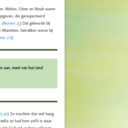
 heen. Midian, Edom en Moab waren
gegeven, die gerespecteerd
. (
Numeri 25
) Dat gebeurde bij
e Mianieten, betrokken waren bij
eut. 2:9
)
hen aan, want van hun land
25:30
) Ze mochten dan wel bang
wille en had hem zelfs in staat