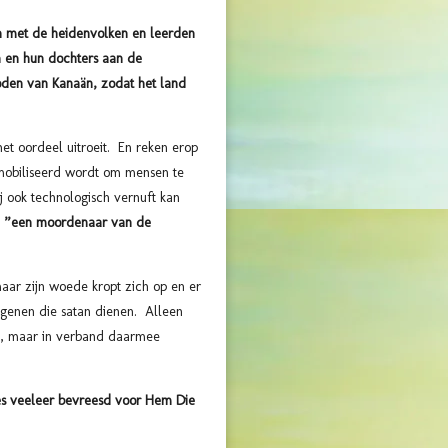
h met de heidenvolken en leerden
n en hun dochters aan de
oden van Kanaän, zodat het land
t oordeel uitroeit. En reken erop
gemobiliseerd wordt om mensen te
j ook technologisch vernuft kan
s
”een moordenaar van de
aar zijn woede kropt zich op en er
degenen die satan dienen. Alleen
dt, maar in verband daarmee
es veeleer bevreesd voor Hem Die