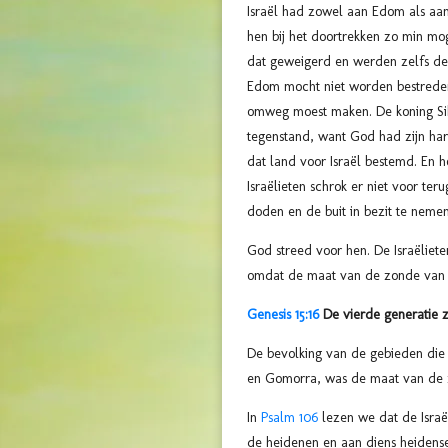
Israël had zowel aan Edom als a
hen bij het doortrekken zo min mog
dat geweigerd en werden zelfs de 
Edom mocht niet worden bestreden
omweg moest maken. De koning Si
tegenstand, want God had zijn ha
dat land voor Israël bestemd. En
Israëlieten schrok er niet voor te
doden en de buit in bezit te neme
God streed voor hen. De Israëliet
omdat de maat van de zonde van 
Genesis 15:16
De vierde generatie z
De bevolking van de gebieden die
en Gomorra, was de maat van de 
In
Psalm 106
lezen we dat de Israë
de heidenen en aan diens heidense