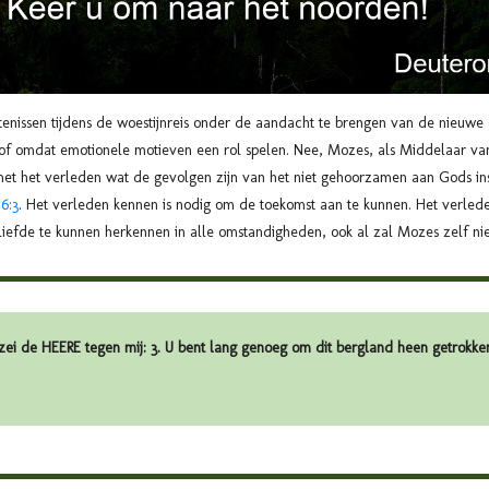
nissen tijdens de woestijnreis onder de aandacht te brengen van de nieuwe 
jn of omdat emotionele motieven een rol spelen. Nee, Mozes, als Middelaar v
met het verleden wat de gevolgen zijn van het niet gehoorzamen aan Gods i
6:3
. Het verleden kennen is nodig om de toekomst aan te kunnen. Het verle
liefde te kunnen herkennen in alle omstandigheden, ook al zal Mozes zelf niet
ei de HEERE tegen mij: 3. U bent lang genoeg om dit bergland heen getrokke