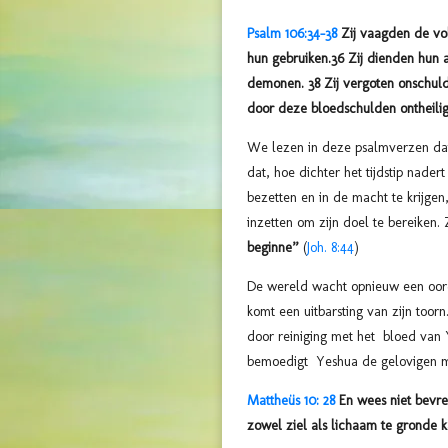
Psalm 106:34-38
Zij vaagden de vo
hun gebruiken.36 Zij dienden hun 
demonen. 38 Zij vergoten onschuld
door deze bloedschulden ontheili
We lezen in deze psalmverzen dat
dat, hoe dichter het tijdstip nade
bezetten en in de macht te krijgen
inzetten om zijn doel te bereiken. 
beginne”
(
Joh. 8:44
)
De wereld wacht opnieuw een oorde
komt een uitbarsting van zijn toor
door reiniging met het bloed van
bemoedigt Yeshua de gelovigen 
Mattheüs 10: 28
En wees niet bevr
zowel ziel als lichaam te gronde k