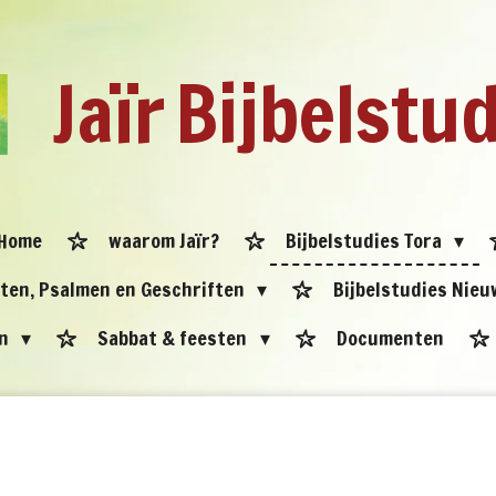
Jaïr
Bijbelstu
Home
waarom Jaïr?
Bijbelstudies Tora
eten, Psalmen en Geschriften
Bijbelstudies Nie
en
Sabbat & feesten
Documenten