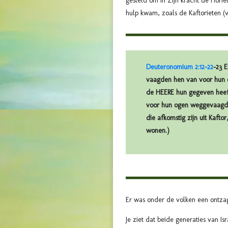
gesteld om in Zijn kracht de Hori
hulp kwam, zoals de Kaftorieten (v
Deuteronomium 2:12-22
-23 
vaagden hen van voor hun og
de HEERE hun gegeven heeft.
voor hun ogen weggevaagd: z
die afkomstig zijn uit Kaft
wonen.)
Er was onder de volken een ontza
Je ziet dat beide generaties van 