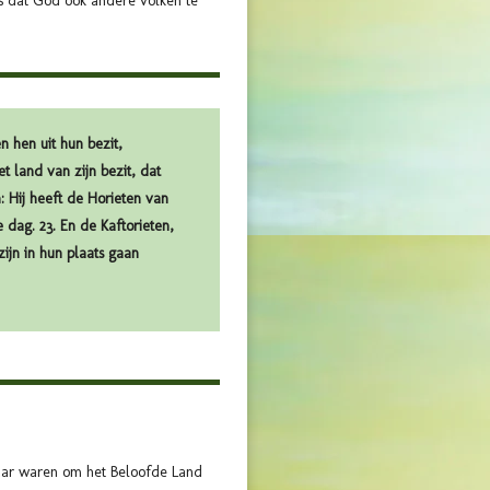
us dat God ook andere volken te
 hen uit hun bezit,
 land van zijn bezit, dat
: Hij heeft de Horieten van
 dag. 23. En de Kaftorieten,
ijn in hun plaats gaan
laar waren om het Beloofde Land