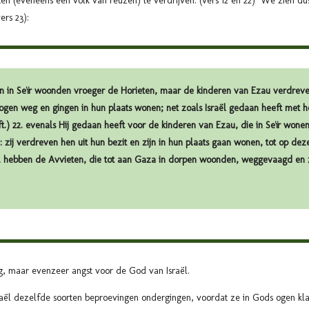
eten (eveneens een volk van reuzen) te verdrijven. (vers 12 en 22) We zien d
ers 23):
En in Seïr woonden vroeger de Horieten, maar de kinderen van Ezau verdreven
en weg en gingen in hun plaats wonen; net zoals Israël gedaan heeft met het
) 22. evenals Hij gedaan heeft voor de kinderen van Ezau, die in Seïr wonen
ij verdreven hen uit hun bezit en zijn in hun plaats gaan wonen, tot op deze
or, hebben de Avvieten, die tot aan Gaza in dorpen woonden, weggevaagd en z
g, maar evenzeer angst voor de God van Israël.
Israël dezelfde soorten beproevingen ondergingen, voordat ze in Gods ogen k