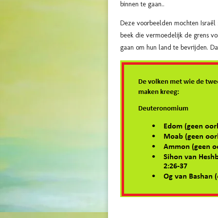
binnen te gaan..
Deze voorbeelden mochten Israël 
beek die vermoedelijk de grens v
gaan om hun land te bevrijden. Da