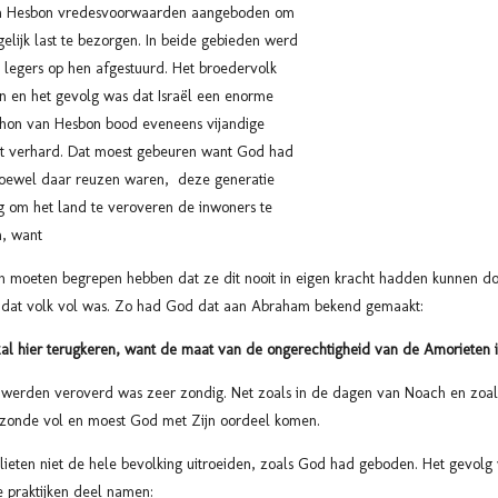
an Hesbon vredesvoorwaarden aangeboden om
elijk last te bezorgen. In beide gebieden werd
legers op hen afgestuurd. Het broedervolk
 en het gevolg was dat Israël een enorme
hon van Hesbon bood eveneens vijandige
rt verhard. Dat moest gebeuren want God had
 hoewel daar reuzen waren, deze generatie
rug om het land te veroveren de inwoners te
n, want
en moeten begrepen hebben dat ze dit nooit in eigen kracht hadden kunnen do
dat volk vol was. Zo had God dat aan Abraham bekend gemaakt:
al hier terugkeren, want de maat van de ongerechtigheid van de Amorieten is 
 werden veroverd was zeer zondig. Net zoals in de dagen van Noach en zoa
zonde vol en moest God met Zijn oordeel komen.
lieten niet de hele bevolking uitroeiden, zoals God had geboden. Het gevol
 praktijken deel namen: