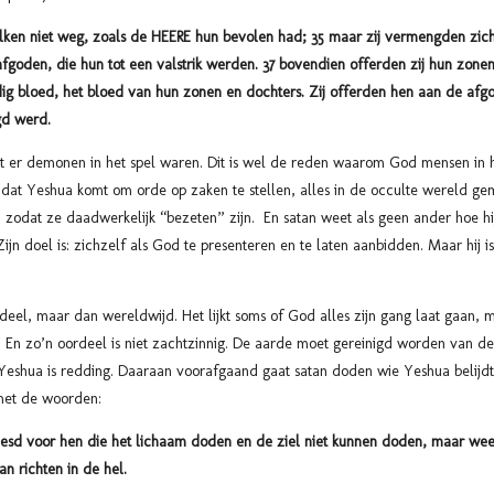
lken niet weg, zoals de HEERE hun bevolen had; 35 maar zij vermengden zic
afgoden, die hun tot een valstrik werden. 37 bovendien offerden zij hun zone
ig bloed, het bloed van hun zonen en dochters. Zij offerden hen aan de afg
gd werd.
 er demonen in het spel waren. Dit is wel de reden waarom God mensen in he
rt dat Yeshua komt om orde op zaken te stellen, alles in de occulte wereld 
, zodat ze daadwerkelijk “bezeten” zijn. En satan weet als geen ander hoe hi
Zijn doel is: zichzelf als God te presenteren en te laten aanbidden. Maar hij i
el, maar dan wereldwijd. Het lijkt soms of God alles zijn gang laat gaan, m
n. En zo’n oordeel is niet zachtzinnig. De aarde moet gereinigd worden van 
 Yeshua is redding. Daaraan voorafgaand gaat satan doden wie Yeshua belij
met de woorden:
eesd voor hen die het lichaam doden en de ziel niet kunnen doden, maar we
an richten in de hel.