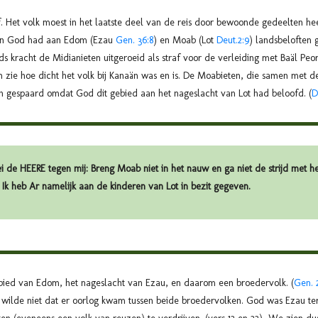
af. Het volk moest in het laatste deel van de reis door bewoonde gedeelten
 en God had aan Edom (Ezau
Gen. 36:8
) en Moab (Lot
Deut.2:9
) landsbeloften 
 kracht de Midianieten uitgeroeid als straf voor de verleiding met Baäl Peor
en zie hoe dicht het volk bij Kanaän was en is. De Moabieten, die samen met d
en gespaard omdat God dit gebied aan het nageslacht van Lot had beloofd. (
D
 de HEERE tegen mij: Breng Moab niet in het nauw en ga niet de strijd met 
n. Ik heb Ar namelijk aan de kinderen van Lot in bezit gegeven.
bied van Edom, het nageslacht van Ezau, en daarom een broedervolk. (
Gen. 
d wilde niet dat er oorlog kwam tussen beide broedervolken. God was Ezau ter