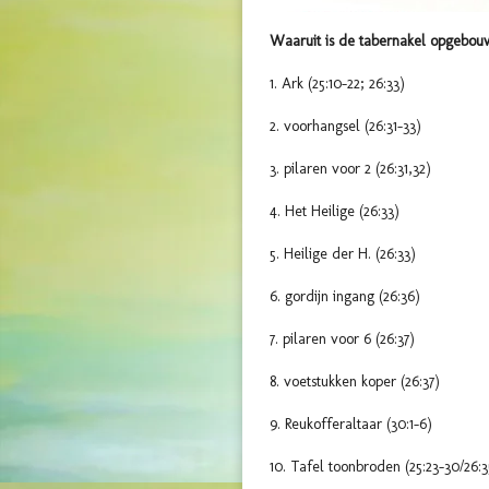
Waaruit is de tabernakel opgebo
1. Ark (25:10-22; 26:33)
2. voorhangsel (26:31-33)
3. pilaren voor 2 (26:31,32)
4. Het Heilige (26:33)
5. Heilige der H. (26:33)
6. gordijn ingang (26:36)
7. pilaren voor 6 (26:37)
8. voetstukken koper (26:37)
9. Reukofferaltaar (30:1-6)
10. Tafel toonbroden (25:23-30/26:3