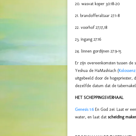
20. wasvat koper 30:18-20
21. brandofferaltaar 27:1-8
22. voorhof 27;17,18
23. ingang 27:16
24. linnen gordijnen 27:9-15
Er zijn overeenkomsten tussen de 
Yeshua de HaMashiach (
Kolossenz
uitgebeeld door de hogepriester,
dezelfde datum dat de tabernakel
HET SCHEPPINGSVERHAAL
Genesis 1:6
En God zei: Laat er een
water, en laat dat
scheiding maken