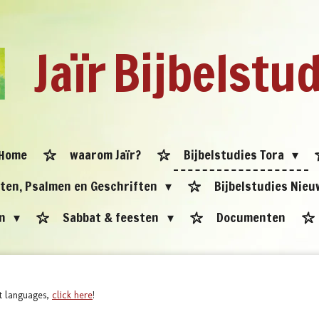
Jaïr
Bijbelstu
Home
waarom Jaïr?
Bijbelstudies Tora
eten, Psalmen en Geschriften
Bijbelstudies Nie
en
Sabbat & feesten
Documenten
nt languages,
click here
!