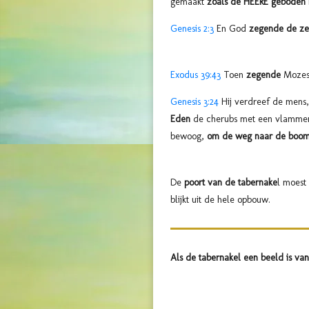
gemaakt
zoals de HEERE geboden 
Genesis 2:3
En God
zegende de z
Exodus 39:43
Toen
zegende
Mozes
Genesis 3:24
Hij verdreef de mens,
Eden
de cherubs met een vlammen
bewoog,
om de weg naar de boom 
De
poort van de tabernake
l moest 
blijkt uit de hele opbouw.
Als de tabernakel een beeld is va