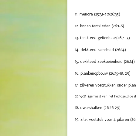
11. menora (25:31-40/26:35)
12. linnen tentkleden (26:1-6)
13. tentkleed geitenhaar(26:7-13)
14. dekkleed ramshuid (26:14)
15. dekkleed zeekoeienhuid (26:14)
16. plankenopbouw (26:15-18, 29)
17. zilveren voetstukken onder pla
26:19-21 (gemaakt van het hoofdgeld de s
18. dwarsbalken (26:26-29)
19. zilv. voetstuk voor 4 pilaren (26