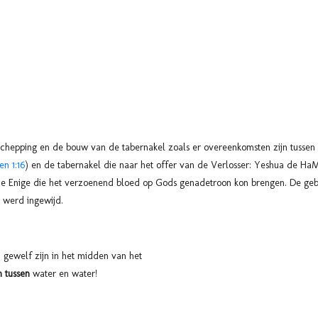
schepping en de bouw van de tabernakel zoals er overeenkomsten zijn tussen
en 1:16
) en de tabernakel die naar het offer van de Verlosser: Yeshua de HaM
 de Enige die het verzoenend bloed op Gods genadetroon kon brengen. De ge
 werd ingewijd.
 gewelf zijn in het midden van het
 tussen
water en water!