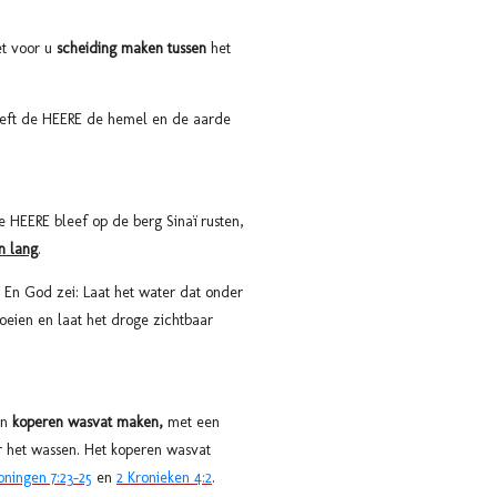
t voor u
scheiding maken tussen
het
eft de HEERE de hemel en de aarde
e HEERE bleef op de berg Sinaï rusten,
n lang
.
. En God zei: Laat het water dat onder
oeien en laat het droge zichtbaar
en
koperen wasvat maken,
met een
r het wassen. Het koperen wasvat
oningen 7:23-25
en
2 Kronieken 4:2
.