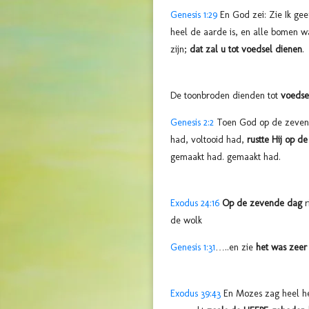
Genesis 1:29
En God zei: Zie Ik ge
heel de aarde is, en alle bomen
zijn;
dat zal u tot voedsel dienen
.
De toonbroden dienden tot
voedse
Genesis 2:2
Toen God op de zevend
had, voltooid had,
rustte Hij op 
gemaakt had. gemaakt had.
Exodus 24:16
Op de zevende dag
r
de wolk
Genesis 1:31
…..en zie
het was zeer
Exodus 39:43
En Mozes zag heel het