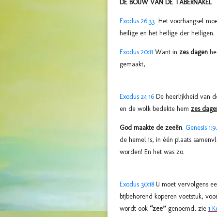
DE BOUW VAN DE TABERNAKEL
Exodus 26:33
Het voorhangsel moe
heilige en het heilige der heiligen.
Exodus 20:11
Want in
zes dagen
he
gemaakt,
Exodus 24:16
De heerlijkheid van d
en de wolk bedekte hem
zes dage
God maakte de zeeën
.
Genesis 1:9
de hemel is, in één plaats samenvl
worden! En het was zo.
Exodus 30:18
U moet vervolgens e
bijbehorend koperen voetstuk, voo
wordt ook
“zee”
genoemd, zie
1 K