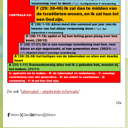
Zie ook "
tabernakel - uitgebreide informatie
"
Ida
Delen
Deel
Share
Delen