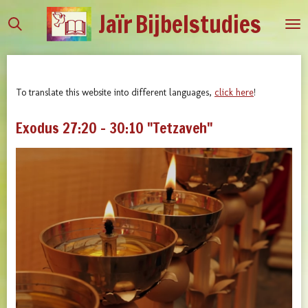
Jaïr
Bijbelstudies
Ga
direct
naar
de
hoofdinhoud
To translate this website into different languages,
click here
!
Exodus 27:20 - 30:10 "Tetzaveh"