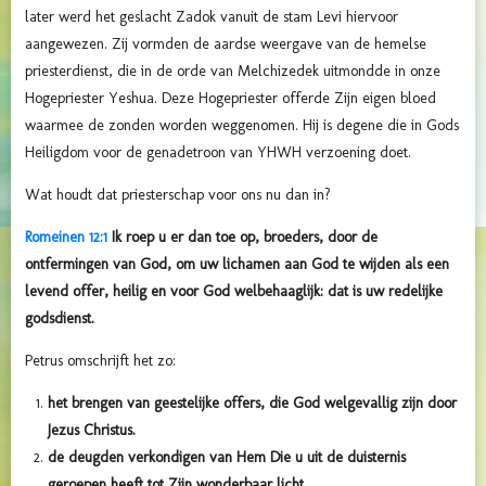
later werd het geslacht Zadok vanuit de stam Levi hiervoor
aangewezen. Zij vormden de aardse weergave van de hemelse
priesterdienst, die in de orde van Melchizedek uitmondde in onze
Hogepriester Yeshua. Deze Hogepriester offerde Zijn eigen bloed
waarmee de zonden worden weggenomen. Hij is degene die in Gods
Heiligdom voor de genadetroon van YHWH verzoening doet.
Wat houdt dat priesterschap voor ons nu dan in?
Romeinen 12:1
Ik roep u er dan toe op, broeders, door de
ontfermingen van God, om uw lichamen aan God te wijden als een
levend offer, heilig en voor God welbehaaglijk: dat is uw redelijke
godsdienst.
Petrus omschrijft het zo:
het brengen van geestelijke offers, die God welgevallig zijn door
Jezus Christus.
de deugden verkondigen van Hem Die u uit de duisternis
geroepen heeft tot Zijn wonderbaar licht.