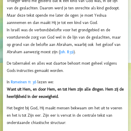
Vroeger werd me geleerd dat ik een kind van God was, in de lijn
van de geslachten. Daarom werd je ten onrechte als kind gedoopt.
Maar deze tekst opende me later de ogen: je moet Yeshua
aannnemen en dan maakt Hij je tot een kind van God.
In Israël was de verbondsbelofte voor het grondgebied en de
voortdurende zorg van God wel in de lijn van de geslachten, maar
op grond van de belofte aan Abraham, waarbij ook het geloof van
Abraham aanwezig moest zijn (
Joh. 8:39
).
De tabernakel en alles wat daartoe behoort moet geheel volgens
Gods instructies gemaakt worden.
In
Romeinen 11: 36
lezen we:
Want uit Hem, en door Hem, en tot Hem zijn alle dingen. Hem zij de
heerlijkheid in der eeuwigheid.
Het begint bij God, Hij maakt mensen bekwaam om het uit te voeren
en het is tot Zijn eer. Zijn eer is vervat in de centrale tekst van
onderstaande chiastische structuur: