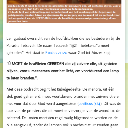
Een globaal overzicht van de hoofdstukken die we bestuderen bij de
Parasha Tetsaveh. De naam Tetsaveh תְּצַוֶּה betekent:”u moet
gebieden”. Het staat in
Exodus 27 :20
waar God tot Mozes zegt:
“Ú MOET de Israëlieten GEBIEDEN dat zij zuivere olie, uit gestoten
olijven, voor u meenemen voor het licht, om voortdurend een lamp
te laten branden.”.
Met deze opdracht begint het Bijbelgedeelte. De menora, uit één
stuk goud gehamerd, moet voortdurend branden met zuivere olie en
met vuur dat door God werd aangestoken (
Leviticus 9:24
). Dit was de
taak van de priesters die dit moesten verzorgen van de avond tot de
ochtend. De lonten moetsten regelmatig bijgesneden worden en de
olie aangevuld, zodat de lampen ook 's nachts niet uit zouden gaan