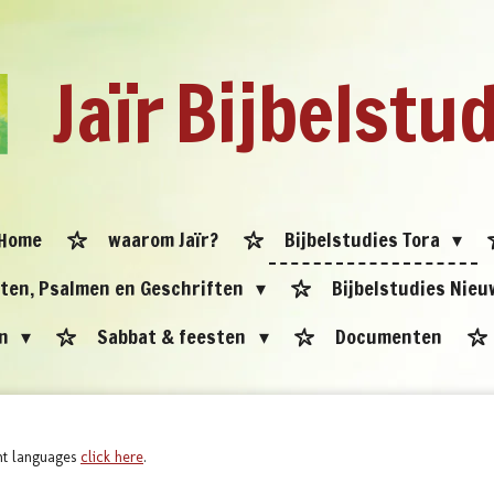
Jaïr
Bijbelstu
Home
waarom Jaïr?
Bijbelstudies Tora
eten, Psalmen en Geschriften
Bijbelstudies Nie
en
Sabbat & feesten
Documenten
ent languages
click here
.