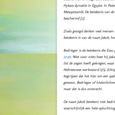
Hyksos dynastie in Egypte. In Pal
Mesopotamië. De betekenis van de
beschermd [2].
Zoals gezegd denken veel mensen d
betekenis is van de naam Jakob, ho
Bedrieger is de betekenis die Esau
27:36
: ‘Niet voor niets heet hij Ja
list de zegen heeft gekregen, waar
Hebreeuwse werkwoord עָקַב (Uitspraak: aqav) en je ziet waarschijnlijk wel dat dit dicht bij Jakob zijn naam ligt. Maar het is dus van belang om te
begrijpen dat het hier om een spe
gewoon. Bedrieger of hielenlichte
maar dat is dus onterecht.
De naam Jakob betekent niet bedri
waarschijnlijk een hele opluchting 