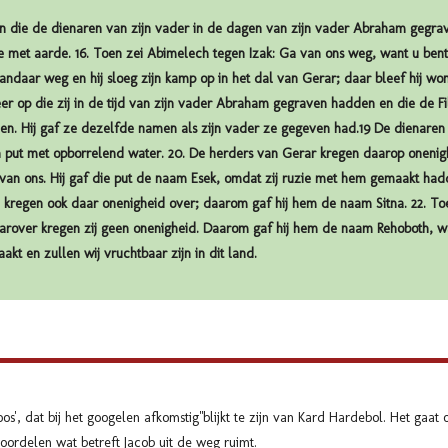
n die de dienaren van zijn vader in de dagen van zijn vader Abraham gegra
 ze met aarde. 16. Toen zei Abimelech tegen Izak: Ga van ons weg, want u be
vandaar weg en hij sloeg zijn kamp op in het dal van Gerar; daar bleef hij won
r op die zij in de tijd van zijn vader Abraham gegraven hadden en die de Fi
n. Hij gaf ze dezelfde namen als zijn vader ze gegeven had.19 De dienaren 
 put met opborrelend water. 20. De herders van Gerar kregen daarop onenig
s van ons. Hij gaf die put de naam Esek, omdat zij ruzie met hem gemaakt had
j kregen ook daar onenigheid over; daarom gaf hij hem de naam Sitna. 22. To
arover kregen zij geen onenigheid. Daarom gaf hij hem de naam Rehoboth, wan
kt en zullen wij vruchtbaar zijn in dit land.
oos', dat bij het googelen afkomstig"blijkt te zijn van Kard Hardebol. Het gaa
roordelen wat betreft Jacob uit de weg ruimt.