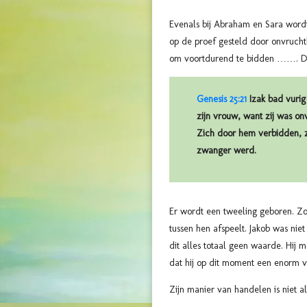
Evenals bij Abraham en Sara wordt
op de proef gesteld door onvrucht
om voortdurend te bidden ……. De
Genesis 25:21
Izak bad vurig 
zijn vrouw, want zij was on
Zich door hem verbidden, z
zwanger werd.
Er wordt een tweeling geboren. Zow
tussen hen afspeelt. Jakob was nie
dit alles totaal geen waarde. Hij 
dat hij op dit moment een enorm ve
Zijn manier van handelen is niet a