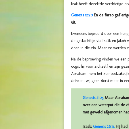
Izak heeft dezelfde verdrietige e
Genesis 12:20
En de farao gaf enig
uit.
Eveneens beproefd door een hongers
de geslachtlijn via Izaäk en Jako
doen in die zin. Maar ze worden z
Na de beproeving vinden we een pr
oogst hij voor zichzelf en zijn gez
Abraham, hem het zo noodzakelijke
drinken, wij geen dorst meer in e
Genesis 21:25
Maar Abraham 
over een waterput die de 
met geweld afgenomen ha
Izaäk:
Genesis 26:14
Hij had