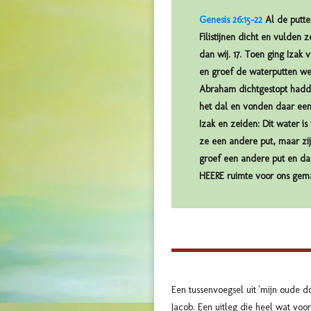
Genesis 26:15-22
Al de putte
Filistijnen dicht en vulden
dan wij. 17. Toen ging Izak 
en groef de waterputten wee
Abraham dichtgestopt hadde
het dal en vonden daar een
Izak en zeiden: Dit water i
ze een andere put, maar zi
groef een andere put en da
HEERE ruimte voor ons gemaa
Een tussenvoegsel uit 'mijn oude d
Jacob.
Een uitleg die heel wat voo