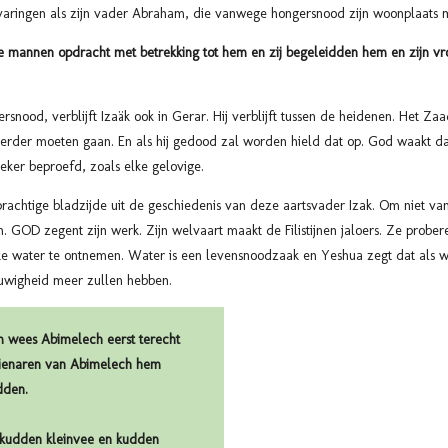
rvaringen als zijn vader Abraham, die vanwege hongersnood zijn woonplaats m
e mannen opdracht met betrekking tot hem en zij begeleidden hem en zijn vro
nood, verblijft Izaäk ook in Gerar. Hij verblijft tussen de heidenen. Het Za
b verder moeten gaan. En als hij gedood zal worden hield dat op. God waakt
eker beproefd, zoals elke gelovige.
achtige bladzijde uit de geschiedenis van deze aartsvader Izak. Om niet va
in. GOD zegent zijn werk. Zijn welvaart maakt de Filistijnen jaloers. Ze probe
 water te ontnemen. Water is een levensnoodzaak en Yeshua zegt dat als we
euwigheid meer zullen hebben.
wees Abimelech eerst terecht
dienaren van Abimelech hem
dden.
 kudden kleinvee en kudden