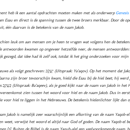
ment heb ik een aantal opdrachten moeten maken met als onderwerp
Genesis 
en Esau en direct is de spanning tussen de twee broers merkbaar. Door de op
uit, één daarvan is de betekenis van de naam Jakob.
sschien leuk om aan mensen om je heen te vragen wat volgens hen de betekeni
e antwoorden kwamen op ongeveer hetzelfde neer, de mensen antwoordden: J
ijk gezegd, dat idee had ik zelf ook, totdat ik het ging onderzoeken voor mijn
 Ya’aqov). Op het moment dat Jakob wordt geboren, wordt er het
arna zijn broer tevoorschijn kwam, hield die Esau bij de hiel beet; hij werd
 als je
vereenkomst zien tussen het woord voor hiel en de naam Jakob. Dus in eerste 
 voor hiel te liggen in het Hebreeuws. De betekenis hielenlichter lijkt dan op
aam Jakob is namelijk zeer waarschijnlijk een afkorting van de naam Yaqob-el
ien weet, verwijst het woord el altijd naar God of goden. De naam Yaqob-el be
 [1]. Buiten de Bijbel is de naam Yaqub-alel een veelvoorkomende naam, bij