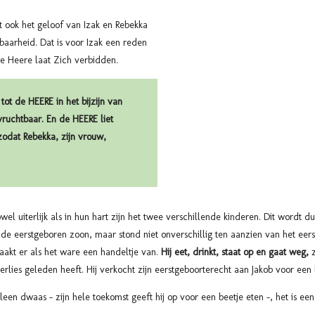
 ook het geloof van Izak en Rebekka
baarheid. Dat is voor Izak een reden
 Heere laat Zich verbidden.
tot de HEERE in het bijzijn van
vruchtbaar. En de HEERE liet
odat Rebekka, zijn vrouw,
el uiterlijk als in hun hart zijn het twee verschillende kinderen. Dit wordt d
t de eerstgeboren zoon, maar stond niet onverschillig ten aanzien van het eer
maakt er als het ware een handeltje van.
Hij eet, drinkt, staat op en gaat weg,
z
rlies geleden heeft. Hij verkocht zijn eerstgeboorterecht aan Jakob voor een
lleen dwaas – zijn hele toekomst geeft hij op voor een beetje eten -, het is e