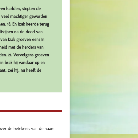
ven hadden, stopten de
nt veel machtiger geworden
en. 18. En Izak keerde terug
listijnen na de dood van
van Izak groeven eens in
heid met de herders van
den. 21. Vervolgens groeven
en brak hij vandaar op en
t, zei hij, nu heeft de
t over de betekenis van de naam