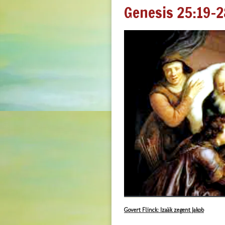
Genesis 25:19-2
Govert Flinck: Izaäk zegent Jakob