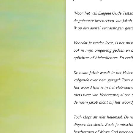
"Voor het vak Exegese Oude Testa
de geboorte beschreven van Jakob 
ik op een aantal verrassingen gest
Voordat je verder leest, is het mi
ook in mijn omgeving gedaan en d
oplichter of hielenlichter. En eerl
De naam Jakob wordt in het Hebreeuws als volgt geschreven: יַעֲקֹ֑ב (Uitspraak:
volgende over hem gezegd: Toen da
Het woord hiel is in het Hebreeuws בַּעֲקֵ֣ב (Uitspraak: Ba’aqeev), als je goed kijkt naar de naam van Jakob in het Hebreeuws dan kun je, zelfs
niets weet van Hebreeuws, al een o
de naam Jakob dicht bij het woordje
Toch klopt dit niet helemaal. De n
diepere betekenis. Zoals je missch
beschermen of Moge God beschermen