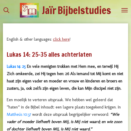
Jaïr
Bijbelstudies
Ga
direct
naar
de
hoofdinhoud
English & other languages:
click here
!
Lukas 14: 25-35 alles achterlaten
Lukas 14: 25
En vele menigten trokken met Hem mee, en terwijl Hij
Zich omkeerde, zei Hij tegen hen: 26 Als iemand tot Mij komt en niet
haat zijn eigen vader en moeder en vrouw en kinderen en broers en
zusters, ja, ook zelfs zijn eigen leven, die kan Mijn discipel niet zijn.
Een moeilijk te verteren uitspraak. We hebben wel geleerd dat
“haten” in de Bijbel inhoudt: een lagere plaats toegekend krijgen. In
Mattheüs 10:37
wordt deze uitspraak begrijpelijker verwoord:
“Wie
vader of moeder liefheeft boven Mij, is Mij niet waard; en wie zoon
of dochter liefheeft boven Mij, is Mij niet waard.”