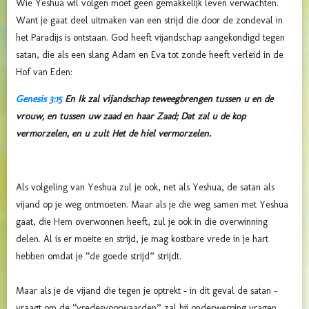
Wie Yeshua wil volgen moet geen gemakkelijk leven verwachten.
Want je gaat deel uitmaken van een strijd die door de zondeval in
het Paradijs is ontstaan. God heeft vijandschap aangekondigd tegen
satan, die als een slang Adam en Eva tot zonde heeft verleid in de
Hof van Eden:
Genesis 3:15
En Ik zal vijandschap teweegbrengen tussen u en de
vrouw, en tussen uw zaad en haar Zaad; Dat zal u de kop
vermorzelen, en u zult Het de hiel vermorzelen.
Als volgeling van Yeshua zul je ook, net als Yeshua, de satan als
vijand op je weg ontmoeten. Maar als je die weg samen met Yeshua
gaat, die Hem overwonnen heeft, zul je ook in die overwinning
delen. Al is er moeite en strijd, je mag kostbare vrede in je hart
hebben omdat je “de goede strijd” strijdt.
Maar als je de vijand die tegen je optrekt – in dit geval de satan –
vraagt om de “vredesvoorwaarden” zal hij onderwerping vragen