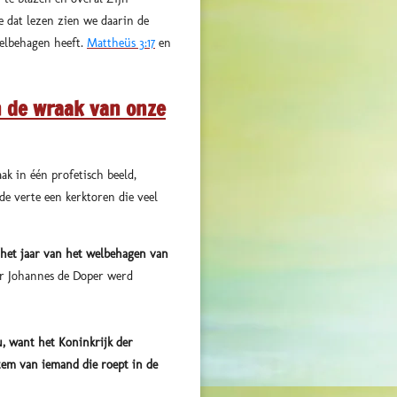
we dat lezen zien we daarin de
welbehagen heeft.
Mattheüs 3:17
en
n de wraak van onze
k in één profetisch beeld,
de verte een kerktoren die veel
"het jaar van het welbehagen van
or Johannes de Doper werd
u, want het Koninkrijk der
stem van iemand die roept in de