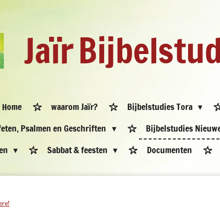
Jaïr
Bijbelstu
Home
waarom Jaïr?
Bijbelstudies Tora
ofeten, Psalmen en Geschriften
Bijbelstudies Nieuw
pen
Sabbat & feesten
Documenten
ere!