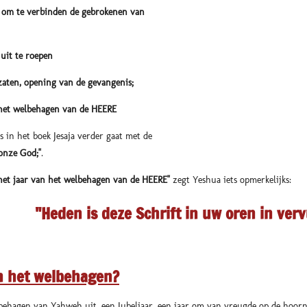
e verbinden de gebrokenen van
uit te roepen
 opening van de gevangenis;
 het welbehagen van de HEERE
s in het boek Jesaja verder gaat met de
onze God;"
.
het jaar van het welbehagen van de HEERE"
zegt Yeshua iets opmerkelijks:
"Heden is deze Schrift in uw oren in verv
an het welbehagen?
behagen van Yahweh uit, een Jubeljaar, een jaar om van vreugde op de hoorn