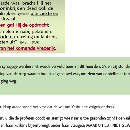
de synagoge werden met woede vervuld toen zij dit hoorden, 29. en zij stond
top van de berg waarop hun stad gebouwd was, om Hem van de steilte af te w
 ging weg.
tijd op aarde stond het vast dat de wil om Yeshua te volgen ontbrak:
m, u die de profeten doodt en stenigt wie naar u toe gezonden zijn! Hoe vaa
 hen haar kuikens bijeenbrengt onder haar vleugels; MAAR U HEBT NIET GEW