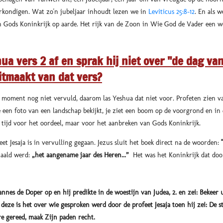
verkondigen. Wat zo'n jubeljaar inhoudt lezen we in
Leviticus 25:8-12
. En als 
n Gods Koninkrijk op aarde. Het rijk van de Zoon in Wie God de Vader een 
a vers 2 af en sprak hij niet over "de dag va
itmaakt van dat vers?
 moment nog niet vervuld, daarom las Yeshua dat niet voor. Profeten zien vaa
 je een foto van een landschap bekijkt, je ziet een boom op de voorgrond en in 
e tijd voor het oordeel, maar voor het aanbreken van Gods Koninkrijk.
et Jesaja is in vervulling gegaan. Jezus sluit het boek direct na de woorden:
rtaald werd:
„het aangename jaar des Heren...”
Het was het Koninkrijk dat do
nnes de Doper op en hij predikte in de woestijn van Judea, 2. en zei: Bekeer 
eze is het over wie gesproken werd door de profeet Jesaja toen hij zei: De 
e gereed, maak Zijn paden recht.