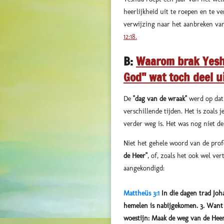
heerlijkheid uit te roepen en te 
verwijzing naar het aanbreken va
12:18.
B:
Waarom brak Yeshu
God" wat toch deel u
De
"dag van de wraak"
werd op dat
verschillende tijden. Het is zoals
verder weg is. Het was nog niet d
Niet het gehele woord van de profe
de Heer"
, of, zoals het ook wel ve
aangekondigd:
Mattheüs 3:1
In die dagen trad Joha
hemelen is nabijgekomen. 3. Want d
woestijn: Maak de weg van de Heer