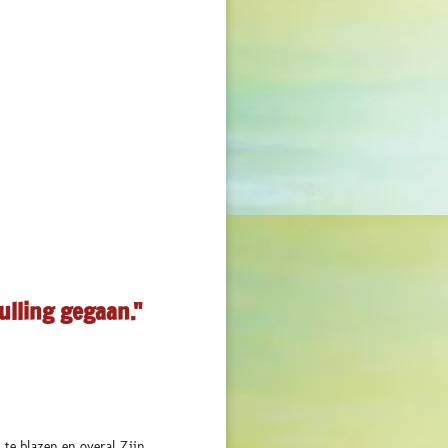
ulling gegaan."
 te blazen en overal Zijn