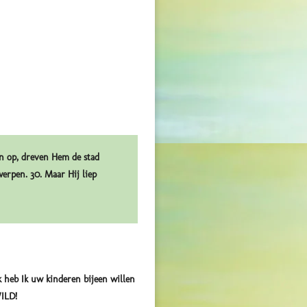
en op, dreven Hem de stad
erpen. 30. Maar Hij liep
k heb Ik uw kinderen bijeen willen
ILD!