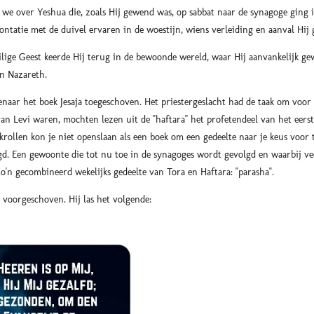
n we over Yeshua die, zoals Hij gewend was, op sabbat naar de synagoge ging 
ontatie met de duivel ervaren in de woestijn, wiens verleiding en aanval Hij 
ilige Geest keerde Hij terug in de bewoonde wereld, waar Hij aanvankelijk 
in Nazareth.
enaar het boek Jesaja toegeschoven. Het priestergeslacht had de taak om voor 
van Levi waren, mochten lezen uit de "haftara" het profetendeel van het eers
ekrollen kon je niet openslaan als een boek om een gedeelte naar je keus voor 
gd. Een gewoonte die tot nu toe in de synagoges wordt gevolgd en waarbij vee
n gecombineerd wekelijks gedeelte van Tora en Haftara: "parasha".
voorgeschoven. Hij las het volgende: