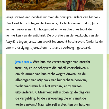
Jesaja spreekt een oordeel uit over de corrupte leiders van het volk.
Ook keert hij zich tegen de Assyriërs, die trots denken dat zij Juda
kunnen veroveren. Hun hoogmoed en wreedheid vertoont de
kenmerken van de antichrist. De profetie van de veldtocht van de
Assyriërs tegen Jeruzalem wordt levensecht beschreven. Ondanks de
enorme dreiging is Jeruzalem - althans voorlopig - gespaard.
Jesaja 10:1-4
Wee hun die verordeningen van onrecht
instellen, en de schrijvers die onheil voorschrijven 2.
om de armen van hun recht weg te duwen, en de
ellendigen van Mijn volk van het recht te beroven,
zodat weduwen hun buit worden, en zij wezen
uitplunderen. 3. Maar wat zult u doen op de dag van
de vergelding, bij de verwoesting die er vanuit de
verte aankomt? Naar wie zult u vluchten om hulp en