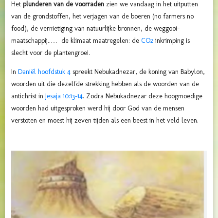
Het
plunderen van de voorraden
zien we vandaag in het
uitputten
van de grondstoffen, het verjagen van de boeren (no farmers no
food), de vernietiging van natuurlijke bronnen, de weggooi-
maatschappij..… de klimaat maatregelen: de
CO2
inkrimping is
slecht voor de plantengroei.
In
Daniël hoofdstuk 4
spreekt Nebukadnezar, de koning van Babylon,
woorden uit die dezelfde strekking hebben als de woorden van de
antichrist in
Jesaja 10:13-14
. Zodra Nebukadnezar deze hoogmoedige
woorden had uitgesproken werd hij door God van de mensen
verstoten en moest hij zeven tijden als een beest in het veld leven.