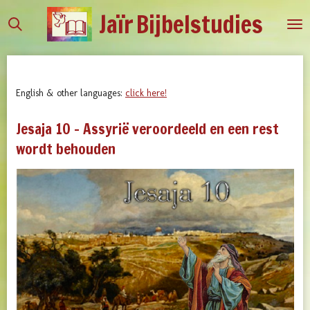
Jaïr
Bijbelstudies
Ga
direct
naar
de
hoofdinhoud
English & other languages:
click here!
Jesaja 10 - Assyrië veroordeeld en een rest
wordt behouden