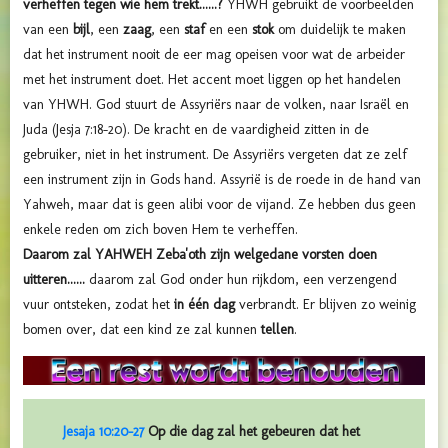
verheffen tegen wie hem trekt......?
YHWH gebruikt de voorbeelden
van een
bijl
, een
zaag
, een
staf
en een
stok
om duidelijk te maken
dat het instrument nooit de eer mag opeisen voor wat de arbeider
met het instrument doet. Het accent moet liggen op het handelen
van YHWH. God stuurt de Assyriërs naar de volken, naar Israël en
Juda (Jesja 7:18-20). De kracht en de vaardigheid zitten in de
gebruiker, niet in het instrument. De Assyriërs vergeten dat ze zelf
een instrument zijn in Gods hand. Assyrië is de roede in de hand van
Yahweh, maar dat is geen alibi voor de vijand. Ze hebben dus geen
enkele reden om zich boven Hem te verheffen.
Daarom zal YAHWEH Zeba'oth zijn welgedane vorsten doen
uitteren......
daarom zal God onder hun rijkdom, een verzengend
vuur ontsteken, zodat het
in één dag
verbrandt. Er blijven zo weinig
bomen over, dat een kind ze zal kunnen
tellen
.
Jesaja 10:20-27
Op die dag zal het gebeuren dat het