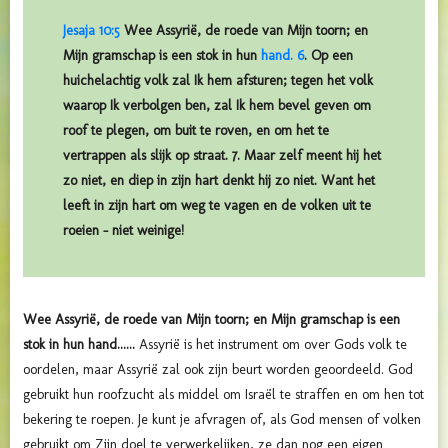
Jesaja 10:5
Wee Assyrië, de roede van Mijn toorn; en
Mijn gramschap is een stok in hun
hand. 6
. Op een
huichelachtig volk zal Ik hem afsturen; tegen het volk
waarop Ik verbolgen ben, zal Ik hem bevel geven om
roof te plegen, om buit te roven, en om het te
vertrappen als slijk op straat. 7. Maar zelf meent hij het
zo niet, en diep in zijn hart denkt hij zo niet. Want het
leeft in zijn hart om weg te vagen en de volken uit te
roeien – niet weinige!
Wee Assyrië, de roede van Mijn toorn; en Mijn gramschap is een
stok in hun hand......
Assyrië is het instrument om over Gods volk te
oordelen, maar Assyrië zal ook zijn beurt worden geoordeeld. God
gebruikt hun roofzucht als middel om Israël te straffen en om hen tot
bekering te roepen. Je kunt je afvragen of, als God mensen of volken
gebruikt om Zijn doel te verwerkelijken, ze dan nog een eigen