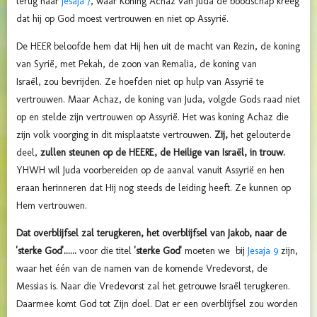
terug naar
Jesaja 7
, waar Koning Achaz van Juda de boodschap kreeg
dat hij op God moest vertrouwen en niet op Assyrië.
De HEER beloofde hem dat Hij hen uit de macht van
Rezin, de koning
van Syrië, met Pekah, de zoon van Remalia, de koning van
Israël,
zou bevrijden. Ze hoefden niet op hulp van Assyrië te
vertrouwen.
Maar Achaz, de koning van Juda, volgde Gods raad niet
op en stelde zijn vertrouwen op Assyrië. Het was koning Achaz die
zijn volk voorging in dit misplaatste vertrouwen.
Zij,
het gelouterde
deel,
zullen steunen op de HEERE, de Heilige van Israël, in trouw.
YHWH wil Juda voorbereiden op de aanval vanuit Assyrië en hen
eraan herinneren dat Hij nog steeds de leiding heeft. Ze kunnen op
Hem vertrouwen.
Dat overblijfsel zal terugkeren, het overblijfsel van Jakob, naar de
'sterke God'......
voor die titel
'sterke God'
moeten we bij
Jesaja 9
zijn,
waar het één van de namen van de komende Vredevorst, de
Messias is. Naar die Vredevorst zal het getrouwe Israël terugkeren.
Daarmee komt God tot Zijn doel. Dat er een overblijfsel zou worden