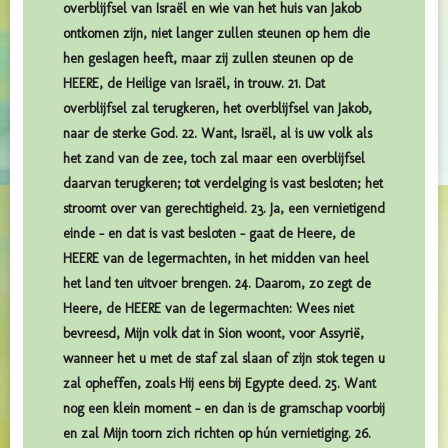
overblijfsel van Israël en wie van het huis van Jakob
ontkomen zijn, niet langer zullen steunen op hem die
hen geslagen heeft, maar zij zullen steunen op de
HEERE, de Heilige van Israël, in trouw. 21. Dat
overblijfsel zal terugkeren, het overblijfsel van Jakob,
naar de sterke God. 22. Want, Israël, al is uw volk als
het zand van de zee, toch zal maar een overblijfsel
daarvan terugkeren; tot verdelging is vast besloten; het
stroomt over van gerechtigheid. 23. Ja, een vernietigend
einde – en dat is vast besloten – gaat de Heere, de
HEERE van de legermachten, in het midden van heel
het land ten uitvoer brengen. 24. Daarom, zo zegt de
Heere, de HEERE van de legermachten: Wees niet
bevreesd, Mijn volk dat in Sion woont, voor Assyrië,
wanneer het u met de staf zal slaan of zijn stok tegen u
zal opheffen, zoals Hij eens bij Egypte deed. 25. Want
nog een klein moment – en dan is de gramschap voorbij
en zal Mijn toorn zich richten op hún vernietiging. 26.