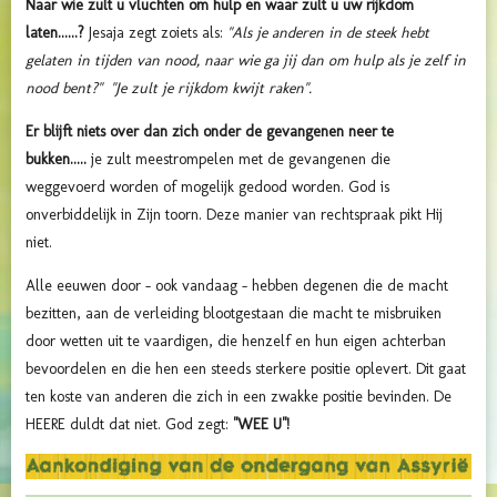
Naar wie zult u vluchten om hulp en waar zult u uw rijkdom
laten......?
Jesaja zegt zoiets als:
"Als je anderen in de steek hebt
gelaten in tijden van nood, naar wie ga jij dan om hulp als je zelf in
nood bent?" "Je zult je rijkdom kwijt raken".
Er blijft niets over dan zich onder de gevangenen neer te
bukken.....
je zult meestrompelen met de gevangenen die
weggevoerd worden of mogelijk gedood worden. God is
onverbiddelijk in Zijn toorn. Deze manier van rechtspraak pikt Hij
niet.
Alle eeuwen door - ook vandaag - hebben degenen die de macht
bezitten, aan de verleiding blootgestaan die macht te misbruiken
door wetten uit te vaardigen, die henzelf en hun eigen achterban
bevoordelen en die hen een steeds sterkere positie oplevert. Dit gaat
ten koste van anderen die zich in een zwakke positie bevinden. De
HEERE duldt dat niet. God zegt:
"WEE U"!