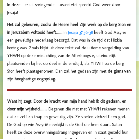
In deze - er uit springende - tussentekst spreekt God weer door
Jesaja!
Het zal gebeuren, zodra de Heere heel Zijn werk op de berg Sion en
in Jeruzalem voltooid heeft.......
In
Jesaja 37:36-38
heeft God Assyrië
een geweldige nederlaag bezorgd. Dat was in de tijd dat Hizkia
koning was. Zoals blijkt uit deze tekst zal de ultieme vergelding van
YHWH op deze minachting van de Allerhoogste, uiteindelijk
plaatsvinden bij het oordeel in de eindtijd, als YHWH op de berg
Sion heeft plaatsgenomen. Dan zal het gedaan zijn met
de glans van
zijn hooghartige oogopslag.
Want hij zegt: Door de kracht van mijn hand heb ik dit gedaan, en
door mijn wijsheid........
Degenen die niet met YHWH rekenen menen
dat ze zelf zo knap en geweldig zijn. Ze voelen zichzelf een god.
De God op wie Assyrië neerkijkt is de God die hem stuurt. Satan
heeft ze deze overwinningsdrang ingegeven en in staat gesteld hun