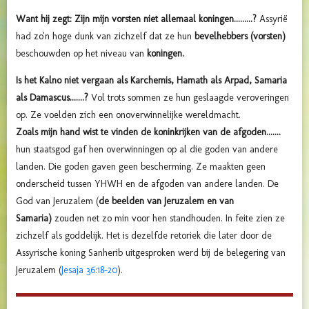
Want hij zegt: Zijn mijn vorsten niet allemaal koningen.........?
Assyrië
had zo'n hoge dunk van zichzelf dat ze hun
bevelhebbers (vorsten)
beschouwden op het niveau van
koningen.
Is het Kalno niet vergaan als Karchemis, Hamath als Arpad, Samaria
als Damascus.......?
Vol trots sommen ze hun geslaagde veroveringen
op. Ze voelden zich een onoverwinnelijke wereldmacht.
Zoals mijn hand wist te vinden de koninkrijken van de afgoden.......
hun staatsgod gaf hen overwinningen op al die goden van andere
landen. Die goden gaven geen bescherming. Ze maakten geen
onderscheid tussen YHWH en de afgoden van andere landen. De
God van Jeruzalem (
de beelden van Jeruzalem en van
Samaria)
zouden net zo min voor hen standhouden. In feite zien ze
zichzelf als goddelijk. Het is dezelfde retoriek die later door de
Assyrische koning Sanherib uitgesproken werd bij de belegering van
Jeruzalem (
Jesaja 36:18-20
).