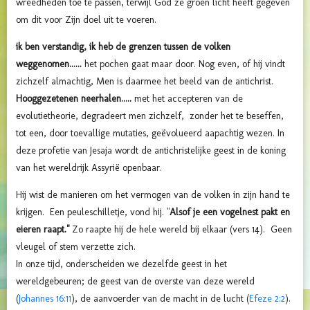
wreedheden toe te passen, terwijl God ze groen licht heeft gegeven
om dit voor Zijn doel uit te voeren.
ik ben verstandig, ik heb de grenzen tussen de volken
weggenomen......
het pochen gaat maar door. Nog even, of hij vindt
zichzelf almachtig, Men is daarmee het beeld van de antichrist.
Hooggezetenen neerhalen
.....
met het accepteren van de
evolutietheorie, degradeert men zichzelf, zonder het te beseffen,
tot een, door toevallige mutaties, geëvolueerd aapachtig wezen. In
deze profetie van Jesaja wordt de antichristelijke geest in de koning
van het wereldrijk Assyrië openbaar.
Hij wist de manieren om het vermogen van de volken in zijn hand te
krijgen. Een peuleschilletje, vond hij. "
Alsof je een vogelnest pakt en
eieren raapt."
Zo raapte hij de hele wereld bij elkaar (vers 14). Geen
vleugel of stem verzette zich.
In onze tijd, onderscheiden we dezelfde geest in het
wereldgebeuren; de geest van de overste van deze wereld
(
Johannes 16:11
), de aanvoerder van de macht in de lucht (
Efeze 2:2
).