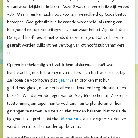
verantwoordelijkheid hebben. Assyrië was een verschrikkelijk wreed
volk. Maar men kan zich nooit voor zijn wreedheid op Gods bestuur
beroepen. God gebruikt hun bestaande wreedheid, als uiting van
hoogmoed en superioriteitsgevoel, daar waar het tot Zijn doel dient.
De vijand heeft beslist niet Gods doel voor ogen. Dat ze hiervoor
gestraft worden blijkt uit het vervolg van dit hoofdstuk vanaf vers
12.
Op een huichelachtig volk zal Ik hem afsturen......
Israël was
huichelachtig met het brengen van offers. Hun hart was er niet bij.
Ze lopen de voorhoven plat (
Jes. 1:12
) en pronken met hun
godsdienstigheid, maar het is allemaal koud en leeg. Nu stuurt een
boze YHWH dat wrede leger van de Assyriërs op hen af. Ze kregen
toestemming om tegen
hen te vechten, hen te plunderen en hen
gevangen te nemen, als ze zich niet zouden bekeren. Net zoals de
tijdgenoot, de profeet Micha {
Micha 7:10
}, aankondigde zouden ze
worden vertrapt als modder op de straat.