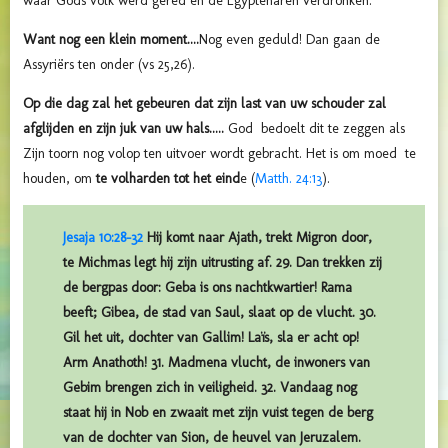
waar Gods volk werd gered en de Egyptenaren verdronken.
Want nog een klein moment....
Nog even geduld! Dan gaan de
Assyriërs ten onder (vs 25,26).
Op die dag zal het gebeuren dat zijn last van uw schouder zal
afglijden en zijn juk van uw hals.....
God bedoelt dit te zeggen als
Zijn toorn nog volop ten uitvoer wordt gebracht. Het is om moed te
houden, om
te volharden tot het eind
e (
Matth. 24:13
).
Jesaja 10:28-32
Hij komt naar Ajath, trekt Migron door,
te Michmas legt hij zijn uitrusting af. 29. Dan trekken zij
de bergpas door: Geba is ons nachtkwartier! Rama
beeft; Gibea, de stad van Saul, slaat op de vlucht. 30.
Gil het uit, dochter van Gallim! Laïs, sla er acht op!
Arm Anathoth! 31. Madmena vlucht, de inwoners van
Gebim brengen zich in veiligheid. 32. Vandaag nog
staat hij in Nob en zwaait met zijn vuist tegen de berg
van de dochter van Sion, de heuvel van Jeruzalem.