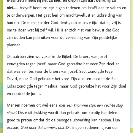
Maar zelf meent hij het zo niet, en diep in zijn hart denkt hij zo
niet......
Assyrië heeft zo zijn eigen redenen om Israël aan te vallen en
te onderwerpen. Het gaat hen om machtswellust en uitbreiding van
hun rijk. De mens zonder God denkt, ook in onze tijd, dat hij vrij is
om te doen wat hij zelf wil. Hij is er zich niet van bewust dat God
zijn daden kan gebruiken voor de vervulling van Zijn goddelijke
plannen.
Dit patroon zien we vaker in de Bijbel. De broers van Jozef
zondigden tegen Jozef, maar God gebruikte het voor Zijn doel en
dat was een les voor de broers van Jozef. Saul zondigde tegen
David, maar God gebruikte het voor Zijn doel en oordeelde Saul.
Judas zondigde tegen Yeshua, maar God gebruikte het voor Zijn doel
en oordeelde Judas.
Mensen noemen dit wel eens
'met een kromme stok een rechte slag
slaan'.
Deze uitdrukking wordt dan gebruikt om zondig handelen
goed te praten omdat dit de beoogde uitwerking kan hebben. Hun
excuus:
God doet dat immers ook
. Dit is geen redenering van een