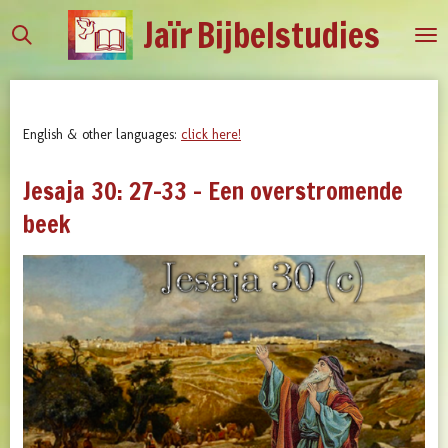
Jaïr
Bijbelstudies
Ga
direct
naar
de
hoofdinhoud
English & other languages:
click here!
Jesaja 30: 27-33 - Een overstromende
beek