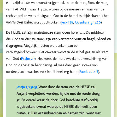
eindstrijd als de weg wordt vrijgemaakt naar de berg Sion, de berg
van YAHWEH, waar Hij zal wonen bij de mensen en waarvan de
rechtvaardige wet zal uitgaan. Ook in de hemel is blijdschap als het
vonnis over Babel
wordt voltrokken (
Jer.51:48
;
Openbaring 18:20
).
De HEERE zal Zijn majestueuze stem doen horen.......
De middelen
die God ten dienste staan zijn
een verterend vuur en hagel, vloed en
slagregens
. Mogelijk moeten we denken aan een
vernietigend onweer. Het onweer wordt in de Bijbel gezien als stem
van God (
Psalm 29
). Het roept de indrukwekkende verschijning van
God op de Sinaï in herinnering. Al was daar geen sprake van
oordeel, toch was het volk Israël heel erg bang (
Exodus 20:18
).
Jesaja 30:31-33
Want door de stem van de HEERE zal
Assyrië verpletterd worden, hij die met de roede sloeg.
32. En overal waar de door God beschikte staf voorbij
is getrokken, overal waarop de HEERE die heeft doen
rusten, zullen er tamboerijnen en harpen zijn, want met