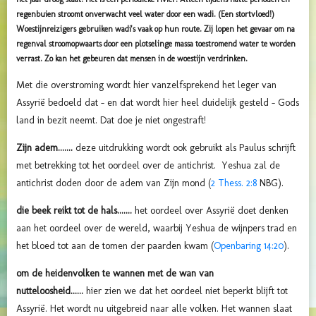
regenbuien stroomt onverwacht veel water door een wadi. (Een stortvloed!)
Woestijnreizigers gebruiken wadi's vaak op hun route. Zij lopen het gevaar om na
regenval stroomopwaarts door een plotselinge massa toestromend water te worden
verrast. Zo kan het gebeuren dat mensen in de woestijn verdrinken.
Met die overstroming wordt hier vanzelfsprekend het leger van
Assyrië bedoeld dat - en dat wordt hier heel duidelijk gesteld - Gods
land in bezit neemt. Dat doe je niet ongestraft!
Zijn adem.......
deze uitdrukking wordt ook gebruikt als Paulus schrijft
met betrekking tot het oordeel over de antichrist. Yeshua zal de
antichrist doden door de adem van Zijn mond (
2 Thess. 2:8
NBG).
die beek reikt tot de hals.......
het oordeel over Assyrië doet denken
aan het oordeel over de wereld, waarbij Yeshua de wijnpers trad en
het bloed tot aan de tomen der paarden kwam (
Openbaring 14:20
).
om de heidenvolken te wannen met de wan van
nutteloosheid......
hier zien we dat het oordeel niet beperkt blijft tot
Assyrië. Het wordt nu uitgebreid naar alle volken. Het wannen slaat