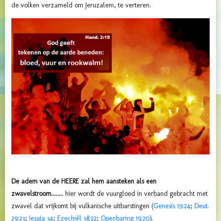
de volken verzameld om Jeruzalem, te verteren.
De adem van de HEERE zal hem aansteken als een
zwavelstroom........
hier wordt de vuurgloed in verband gebracht met
zwavel dat vrijkomt bij vulkanische uitbarstingen (
Genesis 19:24
;
Deut.
29:23
;
Jesaja 34
;
Ezechiël 38:22
;
Openbaring 19:20
).