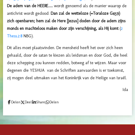
De adem van de HEERE.....
wordt genoemd als de manier waarop de
antichrist wordt gedood:
Dan zal de wetteloze (=Toraloze G459)
zich openbaren; hem zal de Here [Jezus] doden door de adem zijns
monds en machteloos maken door zijn verschijning, als Hij komt
(
2
Thess.2:8
NBG).
Dit alles moet plaatsvinden. De mensheid heeft het over zich heen
gehaald, door de satan te kiezen als leidsman en door God, die heel
deze schepping zou kunnen redden, botweg af te wijzen. Maar voor
degenen die YESHUA van de Schriften aanvaarden is er toekomst,
zij mogen deel uitmaken van het Koninkrijk van de Heilige van Israël.
Ida
Delen
Deel
Share
Delen