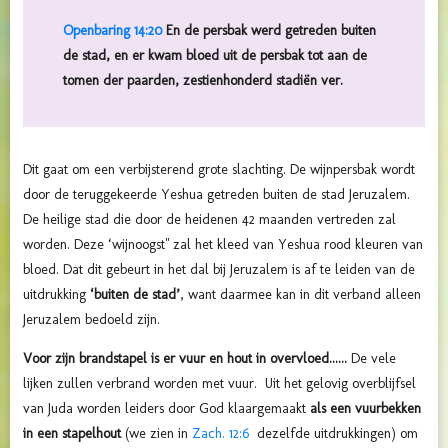
Openbaring 14:20
En de persbak werd getreden buiten
de stad, en er kwam bloed uit de persbak tot aan de
tomen der paarden, zestienhonderd stadiën ver.
Dit gaat om een verbijsterend grote slachting. De wijnpersbak wordt
door de teruggekeerde Yeshua getreden buiten de stad Jeruzalem.
De heilige stad die door de heidenen 42 maanden vertreden zal
worden.
Deze ‘wijnoogst" zal het kleed van Yeshua rood kleuren van
bloed. Dat dit gebeurt in het dal bij Jeruzalem is af te leiden van de
uitdrukking
‘buiten de stad’
, want daarmee kan in dit verband alleen
Jeruzalem bedoeld zijn.
Voor zijn brandstapel is er vuur en hout in overvloed......
De vele
lijken zullen verbrand worden met vuur. Uit het gelovig overblijfsel
van Juda worden leiders door God klaargemaakt
als een vuurbekken
in een stapelhout
(we zien in
Zach. 12:6
dezelfde uitdrukkingen) om