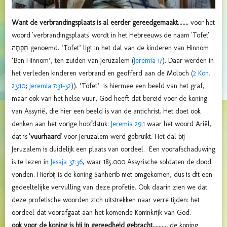
Want de verbrandingsplaats is al eerder gereedgemaakt.......
voor het
woord 'verbrandingsplaats' wordt in het Hebreeuws de naam 'Tofet'
תָּפְתֶּה
genoemd.
‘Tofet’ ligt in het dal van de kinderen van Hinnom
‘Ben Hinnom’, ten zuiden van Jeruzalem (
Jeremia 17
). Daar werden in
het verleden kinderen verbrand en geofferd aan de Moloch (
2 Kon.
23:10
;
Jeremia 7:31-32
)). ‘Tofet’ is hiermee een beeld van het graf,
maar ook van het helse vuur, God heeft dat bereid voor de koning
van Assyrië, die hier een beeld is van de antichrist. Het doet ook
denken aan het vorige hoofdstuk:
Jeremia 29:1
waar het woord Ariël,
dat is
'vuurhaard'
voor Jeruzalem werd gebruikt. Het dal bij
Jeruzalem is duidelijk een plaats van oordeel. Een voorafschaduwing
is te lezen in
Jesaja 37:36
, waar 185.000 Assyrische soldaten de dood
vonden. Hierbij is de koning Sanherib niet omgekomen, dus is dit een
gedeeltelijke vervulling van deze profetie. Ook daarin zien we dat
deze profetische woorden zich uitstrekken naar verre tijden: het
oordeel dat voorafgaat aan het komende Koninkrijk van God.
ook voor de koning is hij in gereedheid gebracht..........
de koning