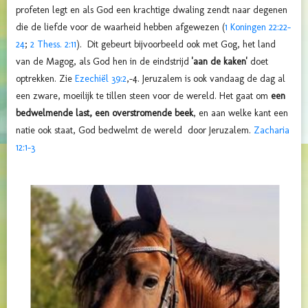
profeten legt en als God een krachtige dwaling zendt naar degenen
die de liefde voor de waarheid hebben afgewezen (
1 Koningen 22:22-
24
;
2 Thess. 2:11
). Dit gebeurt bijvoorbeeld ook met Gog, het land
van de Magog, als God hen in de eindstrijd
'aan de kaken'
doet
optrekken. Zie
Ezechiël 39:2
,-4.
Jeruzalem is ook vandaag de dag al
een zware, moeilijk te tillen steen voor de wereld. Het gaat om
een
bedwelmende last, een overstromende beek
, en aan welke kant een
natie ook staat, God bedwelmt de wereld door Jeruzalem.
Zacharia
12:1-3