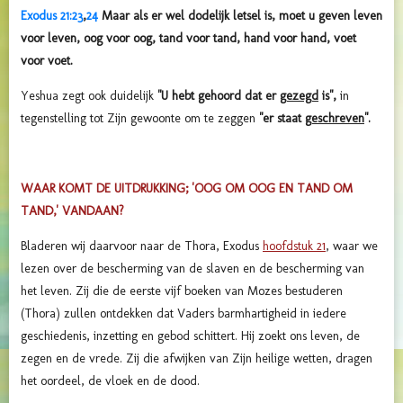
Exodus 21:23
,
24
Maar als er wel dodelijk letsel is, moet u geven leven
voor leven, oog voor oog, tand voor tand, hand voor hand, voet
voor voet.
Yeshua zegt ook duidelijk
"U hebt gehoord dat er
gezegd
is",
in
tegenstelling tot Zijn gewoonte om te zeggen
"er staat
geschreven
".
WAAR KOMT DE UITDRUKKING; 'OOG OM OOG EN TAND OM
TAND,' VANDAAN?
Bladeren wij daarvoor naar de Thora, Exodus
hoofdstuk 21
, waar we
lezen over de bescherming van de slaven en de bescherming van
het leven. Zij die de eerste vijf boeken van Mozes bestuderen
(Thora) zullen ontdekken dat Vaders barmhartigheid in iedere
geschiedenis, inzetting en gebod schittert. Hij zoekt ons leven, de
zegen en de vrede. Zij die afwijken van Zijn heilige wetten, dragen
het oordeel, de vloek en de dood.