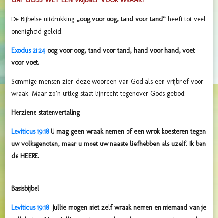
GAF GODS WET EEN VRIJBRIEF VOOR WRAAK?
De Bijbelse uitdrukking
„oog voor oog, tand voor tand”
heeft tot veel
onenigheid geleid:
Exodus 21:24
oog voor oog, tand voor tand, hand voor hand, voet
voor voet.
Sommige mensen zien deze woorden van God als een vrijbrief voor
wraak. Maar zo’n uitleg staat lijnrecht tegenover Gods gebod:
Herziene statenvertaling
Leviticus 19:18
U mag geen wraak nemen of een wrok koesteren tegen
uw volksgenoten, maar u moet uw naaste liefhebben als uzelf. Ik ben
de HEERE.
Basisbijbel
Leviticus 19:18
Jullie mogen niet zelf wraak nemen en niemand van je