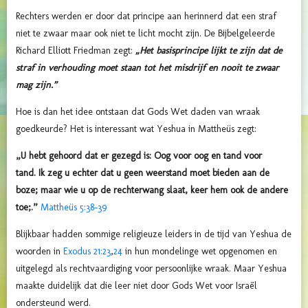
Rechters werden er door dat principe aan herinnerd dat een straf
niet te zwaar maar ook niet te licht mocht zijn. De Bijbelgeleerde
Richard Elliott Friedman zegt:
„Het basisprincipe lijkt te zijn dat de
straf in verhouding moet staan tot het misdrijf en nooit te zwaar
mag zijn.”
Hoe is dan het idee ontstaan dat Gods Wet daden van wraak
goedkeurde? Het is interessant wat Yeshua in Mattheüs zegt:
„U hebt gehoord dat er gezegd is: Oog voor oog en tand voor
tand.
Ik zeg u echter dat u geen weerstand moet bieden aan de
boze; maar wie u op de rechterwang slaat, keer hem ook de andere
toe;.”
Mattheüs 5:38-39
Blijkbaar hadden sommige religieuze leiders in de tijd van Yeshua de
woorden in
Exodus 21:23
,
24
in hun mondelinge wet opgenomen en
uitgelegd als rechtvaardiging voor persoonlijke wraak. Maar Yeshua
maakte duidelijk dat die leer niet door Gods Wet voor Israël
ondersteund werd.