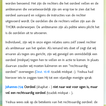
worden benoemd. Het zijn de rechters die het oordeel vellen en de
ambtenaren die verantwoordelijk zijn om erop toe te zien dat het
oordeel aanvaard en volgens de instructies van de rechter
uitgevoerd wordt. De oordelen die de rechters vellen zijn aan de
THORA onderworpen. De ambtenaren zijn als politie wiens plicht het
is de oordelen uit te uitvoeren.
Individueel, zijn wij in onze eigen relaties soms zelf zowel rechter
als ambtenaar aan het spelen. Als iemand iets doet of zegt dat wij
ervaren als tegen ons gericht, zijn wij geneigd om onmiddellijk een
oordeel (mishpat) tegen hen te vellen en in actie te komen. In plaats
daarvan zouden wij moeten kalmeren en een “rechtvaardig
oordeel” overwegen (
Deut. 16:18
-tzadek mishpat -). Yeshua had
hierover iets te zeggen toen Hij tot een vijandige menigte sprak:
Johannes 7:24
Oordeel
(shaphat - )
niet naar wat voor ogen is, maar
vel een rechtvaardig oordeel
(tzadek mishpat - )
.
Yeshua wees ook op de betekenis van het rechtvaardig oordeel: de