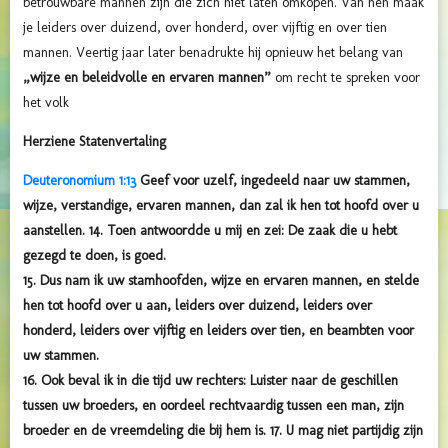
betrouwbare mannen zijn die zich niet laten omkopen. Van hen maak
je leiders over duizend, over honderd, over vijftig en over tien
mannen. Veertig jaar later benadrukte hij opnieuw het belang van
„wijze en beleidvolle en ervaren mannen”
om recht te spreken voor
het volk
Herziene Statenvertaling
Deuteronomium 1:13
Geef voor uzelf, ingedeeld naar uw stammen,
wijze, verstandige, ervaren mannen, dan zal ik hen tot hoofd over u
aanstellen. 14. Toen antwoordde u mij en zei: De zaak die u hebt
gezegd te doen, is goed.
15. Dus nam ik uw stamhoofden, wijze en ervaren mannen, en stelde
hen tot hoofd over u aan, leiders over duizend, leiders over
honderd, leiders over vijftig en leiders over tien, en beambten voor
uw stammen.
16. Ook beval ik in die tijd uw rechters: Luister naar de geschillen
tussen uw broeders, en oordeel rechtvaardig tussen een man, zijn
broeder en de vreemdeling die bij hem is. 17. U mag niet partijdig zijn