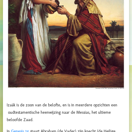
Izaäk is de zoon van de belofte, en is in meerdere opzichten een
oudtestamentische heenwijzing naar de Messias, het ultieme
beloofde Zaad.
In
Genesis 24
stuurt Abraham (de Vader) zijn knecht (de Heilige