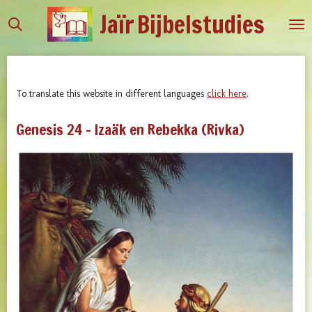
Jaïr
Bijbelstudies
Ga
direct
naar
de
hoofdinhoud
To translate this website in different languages
click here
.
Genesis 24 - Izaäk en Rebekka (Rivka)