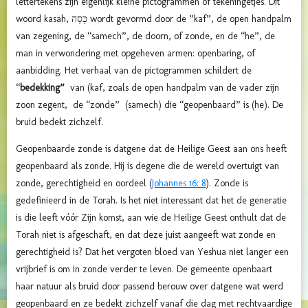
lettertekens zijn eigenlijk kleine pictogrammen of tekeningetjes. Dit
woord kasah, כָּסָה wordt gevormd door de ”kaf”, de open handpalm
van zegening, de “samech”, de doorn, of zonde, en de “he”, de
man in verwondering met opgeheven armen: openbaring, of
aanbidding. Het verhaal van de pictogrammen schildert de
“
bedekking”
van (kaf, zoals de open handpalm van de vader zijn
zoon zegent, de “zonde” (samech) die “geopenbaard” is (he). De
bruid bedekt zichzelf.
Geopenbaarde zonde is datgene dat de Heilige Geest aan ons heeft
geopenbaard als zonde. Hij is degene die de wereld overtuigt van
zonde, gerechtigheid en oordeel (
Johannes 16: 8
). Zonde is
gedefinieerd in de Torah. Is het niet interessant dat het de generatie
is die leeft vóór Zijn komst, aan wie de Heilige Geest onthult dat de
Torah niet is afgeschaft, en dat deze juist aangeeft wat zonde en
gerechtigheid is? Dat het vergoten bloed van Yeshua niet langer een
vrijbrief is om in zonde verder te leven. De gemeente openbaart
haar natuur als bruid door passend berouw over datgene wat werd
geopenbaard en ze bedekt zichzelf vanaf die dag met rechtvaardige