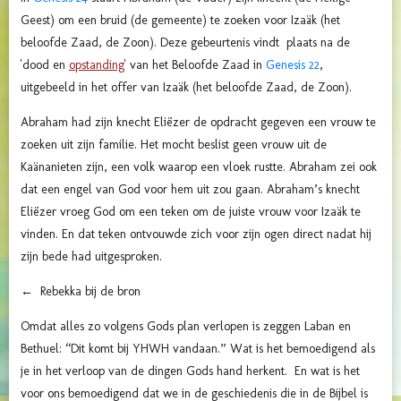
Geest) om een bruid (de gemeente) te zoeken voor Izaäk (het
beloofde Zaad, de Zoon). Deze gebeurtenis vindt plaats na de
'dood en
opstanding
' van het Beloofde Zaad in
Genesis 22
,
uitgebeeld in het offer van Izaäk (het beloofde Zaad, de Zoon).
Abraham had zijn knecht Eliëzer de opdracht gegeven een vrouw te
zoeken uit zijn familie. Het mocht beslist geen vrouw uit de
Kaänanieten zijn, een volk waarop een vloek rustte. Abraham zei ook
dat een engel van God voor hem uit zou gaan. Abraham’s knecht
Eliëzer vroeg God om een teken om de juiste vrouw voor Izaäk te
vinden. En dat teken ontvouwde zich voor zijn ogen direct nadat hij
zijn bede had uitgesproken.
← Rebekka bij de bron
Omdat alles zo volgens Gods plan verlopen is zeggen Laban en
Bethuel: “Dit komt bij YHWH vandaan.” Wat is het bemoedigend als
je in het verloop van de dingen Gods hand herkent. En wat is het
voor ons bemoedigend dat we in de geschiedenis die in de Bijbel is