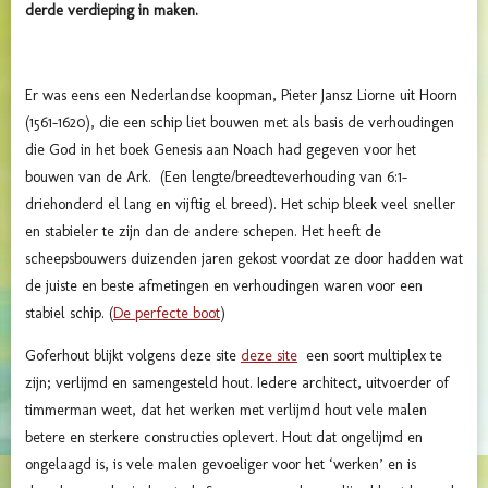
derde verdieping in maken.
Er was eens een Nederlandse koopman, Pieter Jansz Liorne uit Hoorn
(1561-1620), die een schip liet bouwen met als basis de verhoudingen
die God in het boek Genesis aan Noach had gegeven voor het
bouwen van de Ark. (Een lengte/breedteverhouding van 6:1-
driehonderd el lang en vijftig el breed). Het schip bleek veel sneller
en stabieler te zijn dan de andere schepen. Het heeft de
scheepsbouwers duizenden jaren gekost voordat ze door hadden wat
de juiste en beste afmetingen en verhoudingen waren voor een
stabiel schip. (
De perfecte boot
)
Goferhout blijkt volgens deze site
deze site
een soort multiplex te
zijn; verlijmd en samengesteld hout.
Iedere architect, uitvoerder of
timmerman weet, dat het werken met verlijmd hout vele malen
betere en sterkere constructies oplevert. Hout dat ongelijmd en
ongelaagd is, is vele malen gevoeliger voor het ‘werken’ en is