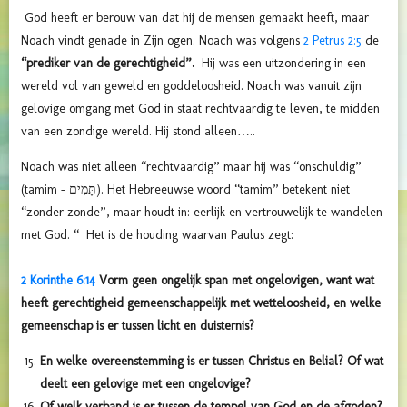
God heeft er berouw van dat hij de mensen gemaakt heeft, maar
Noach vindt genade in Zijn ogen. Noach was volgens
2 Petrus 2:5
de
“prediker van de gerechtigheid”.
Hij was een uitzondering in een
wereld vol van geweld en goddeloosheid. Noach was vanuit zijn
gelovige omgang met God in staat rechtvaardig te leven, te midden
van een zondige wereld. Hij stond alleen…..
Noach was niet alleen “rechtvaardig” maar hij was “onschuldig”
(tamim - תָּמִים). Het Hebreeuwse woord “tamim” betekent niet
“zonder zonde”, maar houdt in: eerlijk en vertrouwelijk te wandelen
met God. “ Het is de houding waarvan Paulus zegt:
2 Korinthe 6:14
Vorm geen ongelijk span met ongelovigen, want wat
heeft gerechtigheid gemeenschappelijk met wetteloosheid, en welke
gemeenschap is er tussen licht en duisternis?
En welke overeenstemming is er tussen Christus en Belial? Of wat
deelt een gelovige met een ongelovige?
Of welk verband is er tussen de tempel van God en de afgoden?