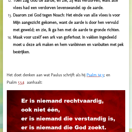
Toen zag God de aarde, en zie, zij was verdorven; want alle
vlees had een verdorven levenswandel op de aarde.
Daarom zei God tegen Noach: Het einde van alle vlees is voor
Mijn aangezicht gekomen, want de aarde is door hen vervuld
met geweld; en zie, Ik ga hen met de aarde te gronde richten.
Maak voor uzelf een ark van goferhout. In vakken ingedeeld
moet u deze ark maken en hem vanbinnen en vanbuiten met pek
bestrijken.
Het doet denken aan wat Paulus schrijft als hij
Psalm 14:3
; en
Psalm
53:4
aanhaalt: