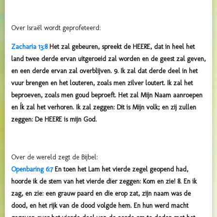
Over Israël wordt geprofeteerd:
Zacharia 13:8
Het zal gebeuren, spreekt de HEERE, dat in heel het
land twee derde ervan uitgeroeid zal worden en de geest zal geven,
en een derde ervan zal overblijven. 9. Ik zal dat derde deel in het
vuur brengen en het louteren, zoals men zilver loutert. Ik zal het
beproeven, zoals men goud beproeft. Het zal Mijn Naam aanroepen
en Ík zal het verhoren. Ik zal zeggen: Dit is Mijn volk; en zij zullen
zeggen: De HEERE is mijn God.
Over de wereld zegt de Bijbel:
Openbaring 6:7
En toen het Lam het vierde zegel geopend had,
hoorde ik de stem van het vierde dier zeggen: Kom en zie! 8. En ik
zag, en zie: een grauw paard en die erop zat, zijn naam was de
dood, en het rijk van de dood volgde hem. En hun werd macht