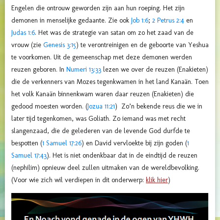
Engelen die ontrouw geworden zijn aan hun roeping. Het zijn
demonen in menselijke gedaante. Zie ook
Job 1:6
;
2 Petrus 2:4
en
Judas 1:6
. Het was de strategie van satan om zo het zaad van de
vrouw (zie
Genesis 3:15
) te verontreinigen en de geboorte van Yeshua
te voorkomen. Uit de gemeenschap met deze demonen werden
reuzen geboren. In
Numeri 13:33
lezen we over de reuzen (Enakieten)
die de verkenners van Mozes tegenkwamen in het land Kanaän. Toen
het volk Kanaän binnenkwam waren daar reuzen (Enakieten) die
gedood moesten worden. (
Jozua 11:21
) Zo’n bekende reus die we in
later tijd tegenkomen, was Goliath. Zo iemand was met recht
slangenzaad, die de gelederen van de levende God durfde te
bespotten (
1 Samuel 17:26
) en David vervloekte bij zijn goden (
1
Samuel 17:43
). Het is niet ondenkbaar dat in de eindtijd de reuzen
(nephilim) opnieuw deel zullen uitmaken van de wereldbevolking.
(Voor wie zich wil verdiepen in dit onderwerp:
klik hier
)