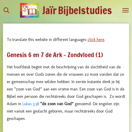
Jaïr
Bijbelstudies
Ga
direct
naar
de
hoofdinhoud
To translate this website in different languages
click here
.
Genesis 6 en 7 de Ark - Zondvloed (1)
Het hoofdstuk begint met de beschrijving van de slechtheid van de
mensen en over Gods zonen die de vrouwen zo mooi vonden dat ze
er gemeenschap mee wilden hebben. In eerste instantie denk je bij
een “zoon van God” aan een vrome man. Een zoon van God is in de
Bijbel een persoon die rechtstreeks door God geschapen is. Zo wordt
Adam in
Lukas 3:38
“de zoon van God”
genoemd. De engelen zijn
niet vanuit een geslacht geboren, maar rechtstreeks door God
geschapen.