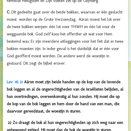
hemelse Heiligdom en Zijn voeten zet op de Olijfberg.
C:
Dit gedeelte gaat over de beide bokken, waarvan er één geslacht
moest worden op de Grote Verzoendag. Aäron moest het lot over
de twee bokken werpen: één lot voor YHWH en één lot voor de
weggaande bok. God zelf koos het offerdier uit wat voor Hem
bestemd was. Er zijn meerdere uitleggingen voor het feit dat er twee
bokken moesten zijn. In ieder geval is het duidelijk dat er één voor
God geofferd moest worden. De andere werd de woestijn in
gestuurd. Dit zegt de bijbel erover:
Lev. 16: 21
Aäron moet zijn beide handen op de kop van de levende
bok leggen en al de ongerechtigheden van de Israëlieten belijden, al
hun overtredingen, overeenkomstig al hun zonden. Hij moet die op
de kop van de bok leggen en hem door de hand van een man, die
daarvoor gereedstaat, de woestijn in sturen.
22 Zo draagt de bok al hun ongerechtigheden op zich weg naar een
onbewoond gebied. Hij moet dan de bok de woestijn in sturen.