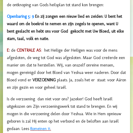
de ontknoping van Gods heilsplan tot stand kon brengen:
Openbaring 5: 9
En zij zongen een nieuw lied en zeiden: U bent het
waard om de boekrol te nemen en zijn zegels te openen, want U
bent geslacht en hebt ons voor God gekocht met Uw Bloed, uit elke
stam, taal, volk en natie.
E:
de
CENTRALE AS
:
het Heilige der Heiligen was voor de mens
afgesloten, de weg tot God was afgesloten. Maar God creëerde een
manier om dat te herstellen. Wij, van onszelf onreine mensen,
mogen gereinigd door het Bloed van Yeshua weer naderen. Door dat
Bloed vond er
VERZOENING
plaats. Ja, zoals het er staat: voor Aäron
en zijn gezin en voor geheel Israël.
Is de verzoening dan niet voor ons? Jazeker! God heeft Israël
uitgekozen om Zijn verzoeningswerk tot stand te brengen. En wij
mogen in die verzoening delen door Yeshua. Wie in Hem opnieuw
geboren is zal Hij enten op het verbond en de beloften aan Israël
gedaan. Lees
Romeinen 11
.