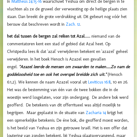
In
Mattheüs 24:15-16
waarschuwt Yeshua om direct de bergen in te
vluchten als ze de gruwel der verwoesting op de heilige plaats zien
staan. Dan breekt de grote verdrukking uit. Dit gebeurt nog vóór het
berouw dat beschreven wordt in
Zach. 12
.
het dal tussen de bergen zal reiken tot Azal......
niemand van de
commentatoren kent een stad of gebied dat Azal heet. Op
Christpedia lees ik dat 'azal' verwijderen betekent en 'azazel' geheel
verwijderen. In het boek Henoch is Azazel een gevallen
engel.
"
Azazel leerde de mensen om zwaarden te maken.....Zo nam de
goddeloosheid toe en ook het overspel breidde zich uit."
(Henoch
6:1,2).
We kennen de naam Azazel vooral uit
Leviticus 16:8
, 10 en 26.
Het was de bestemming van één van de twee bokken die in de
woestijn werd losgelaten, voor zijn ondergang. De andere bok werd
geofferd. De betekenis van dit offerritueel was altijd moeilijk te
begrijpen. Maar geplaatst in de situatie van
Zacharia 14
krijgt het
een opmerkelijke betekenis. De éne bok, die geofferd moest worden,
is het beeld van Yeshua en zijn getrouwe Israël. Het is een offer dat
loutering van zonden betekent, bij Yeshua plaatsvervangend, maar