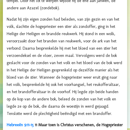
tempel. Door het lot te werpen wijdde hij de éne aan Jahweh, de
andere aan Azazel (zondebok).
Nadat hij zijn eigen zonden had beleden, van zijn gezin en van het
volk, slachtte de hogepriester een stier als zondoffer, ging in het
Heilige der Heiligen en brandde reukwerk. Hij stond in een wolk,
veroorzaakt door het branden van reukwerk, voor de ark van het
verbond. Daarna besprenkelde hij met het bloed van een stier het
verzoendeksel en de vloer, zeven maal. Vervolgens werd de bok
geslacht voor de zonden van het volk en het bloed van de bok werd
in het Heilige der Heiligen gesprenkeld op dezelfde manier als het
bloed van de stier. Wanneer de hogepriester weer eruit ging naar
het volk, besprenkelde hij ook het voorhangsel, het reukofferaltaar,
en het brandofferaltaar in de voorhof. Hij legde zijn beide handen
op de kop van de andere bok, beleed de zonden van het volk en
legde ze op de bok, die daarna de woestijn in werd gejaagd.
Tenslotte werd de plechtigheid beëindigd met een brandoffer.
Hebreeën 9:11-15
11 Maar toen is Christus verschenen, de Hogepriester