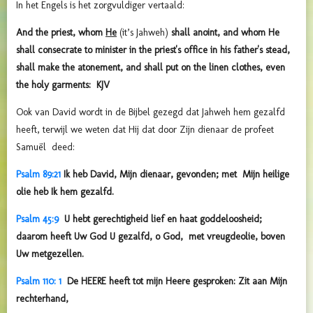
In het Engels is het zorgvuldiger vertaald:
And the priest, whom
He
(it’s Jahweh)
shall anoint, and whom He
shall consecrate to minister in the priest's office in his father's stead,
shall make the atonement, and shall put on the linen clothes, even
the holy garments: KJV
Ook van David wordt in de Bijbel gezegd dat Jahweh hem gezalfd
heeft, terwijl we weten dat Hij dat door Zijn dienaar de profeet
Samuël deed:
Psalm 89:21
Ik heb David, Mijn dienaar, gevonden; met Mijn heilige
olie heb Ik hem gezalfd.
Psalm 45:9
U hebt gerechtigheid lief en haat goddeloosheid;
daarom heeft Uw God U gezalfd, o God, met vreugdeolie, boven
Uw metgezellen.
Psalm 110: 1
De HEERE heeft tot mijn Heere gesproken: Zit aan Mijn
rechterhand,