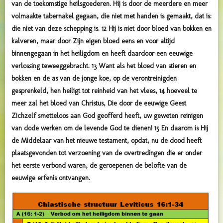
van de toekomstige heilsgoederen. Hij is door de meerdere en meer
volmaakte tabernakel gegaan, die niet met handen is gemaakt, dat is:
die niet van deze schepping is. 12 Hij is niet door bloed van bokken en
kalveren, maar door Zijn eigen bloed eens en voor altijd
binnengegaan in het heiligdom en heeft daardoor een eeuwige
verlossing teweeggebracht. 13 Want als het bloed van stieren en
bokken en de as van de jonge koe, op de verontreinigden
gesprenkeld, hen heiligt tot reinheid van het vlees, 14 hoeveel te
meer zal het bloed van Christus, Die door de eeuwige Geest
Zichzelf smetteloos aan God geofferd heeft, uw geweten reinigen
van dode werken om de levende God te dienen! 15 En daarom is Hij
de Middelaar van het nieuwe testament, opdat, nu de dood heeft
plaatsgevonden tot verzoening van de overtredingen die er onder
het eerste verbond waren, de geroepenen de belofte van de
eeuwige erfenis ontvangen.