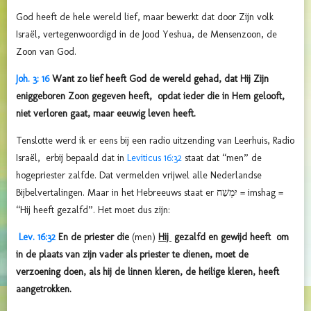
God heeft de hele wereld lief, maar bewerkt dat door Zijn volk
Israël, vertegenwoordigd in de Jood Yeshua, de Mensenzoon, de
Zoon van God.
Joh. 3: 16
Want zo lief heeft God de wereld gehad, dat Hij Zijn
eniggeboren Zoon gegeven heeft, opdat ieder die in Hem gelooft,
niet verloren gaat, maar eeuwig leven heeft.
Tenslotte werd ik er eens bij een radio uitzending van Leerhuis, Radio
Israël, erbij bepaald dat in
Leviticus 16:32
staat dat “men” de
hogepriester zalfde. Dat vermelden vrijwel alle Nederlandse
Bijbelvertalingen. Maar in het Hebreeuws staat er יִמְשַׁח = imshag =
“Hij heeft gezalfd”. Het moet dus zijn:
Lev. 16:32
En de priester die
(men)
Hij
gezalfd en gewijd heeft om
in de plaats van zijn vader als priester te dienen, moet de
verzoening doen, als hij de linnen kleren, de heilige kleren, heeft
aangetrokken.