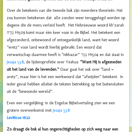
Over de betekenis van die tweede bok zijn meerdere theorieën. Het
zou kunnen betekenen dat alle zonden weer teruggelegd worden op
degene die de mens verleid heeft. Het Hebreeuwse woord kh’zarah
גְּזֵרָה H1509 komt maar één keer voor in de Bijbel. Het betekent een
afgezonderd, onbewoond of ontoegankelijk land, want het woord
“eretz” voor land wordt hierbij gebruikt. Een woord dat
verwantschap daarmee heeft is “nikhazar” נִגְזַר H1504 en dat staat in
Jesaja 53:8
, de lijdensprofetie over Yeshua:
“Want Hij is afgesneden
uit het land van de levenden.”
Daar gaat het ook over “land =
aretz”, maar hier is het een werkwoord dat “afsnijden” betekent. In
ieder geval hebben allebei de teksten betrekking op het buitensluiten
uit de “bewoonde wereld”.
Even een vergelijking: in de Engelse Bijbelvertaling zien we een
grotere overeenkomst met
Jesaja 53:8
Leviticus 16:22
Zo draagt de bok al hun ongerechtigheden op zich weg naar een