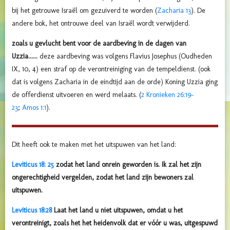
bij het getrouwe Israël om gezuiverd te worden (
Zacharia 13
). De
andere bok, het ontrouwe deel van Israël wordt verwijderd.
zoals u gevlucht bent voor de aardbeving in de dagen van
Uzzia......
deze aardbeving was volgens Flavius Josephus (Oudheden
IX, 10, 4) een straf op de verontreiniging van de tempeldienst. (ook
dat is volgens Zacharia in de eindtijd aan de orde) Koning Uzzia ging
de offerdienst uitvoeren en werd melaats. (
2 Kronieken 26:19-
23
;
Amos 1:1
).
Dit heeft ook te maken met het uitspuwen van het land:
Leviticus 18: 25
zodat het land onrein geworden is. Ik zal het zijn
ongerechtigheid vergelden, zodat het land zijn bewoners zal
uitspuwen.
Leviticus 18:28
Laat het land u niet uitspuwen, omdat u het
verontreinigt, zoals het het heidenvolk dat er vóór u was, uitgespuwd