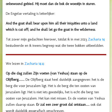
onbewoond gebied. Hij moet dan de bok de woestijn in sturen.
De Engelse vertaling is letterlijker:
And the goat shall bear upon him all their iniquities unto a land
which is
cut off
; and he shall let go the goat in the wilderness
.
Tot zover mijn gedachten hierover, totdat ik in mei 2023
Zacharia 14
bestudeerde en ik ineens begreep wat die twee bokken uitbeeldden.
We lezen in
Zacharia 14:4
:
Op die dag zullen Zijn voeten (van Yeshua) staan op de
Olijfberg........
De Olijfberg staat heel duidelijk aangegeven: het is de
berg die voor Jeruzalem ligt. Het is de berg die ten oosten van
Jeruzalem ligt. Het is niet iets geestelijks, het is echt die berg: ten
oosten van Jeruzalem. Het kan niet missen. En de voeten van Yeshua
zullen daarop staan.
Er zal een zeer groot dal ontstaan.....
ook dat
wordt duidelijk geografisch omschreven.