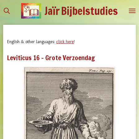
Jaïr
Bijbelstudies
Ga
direct
naar
de
hoofdinhoud
English & other languages:
click here
!
Leviticus 16 - Grote Verzoendag