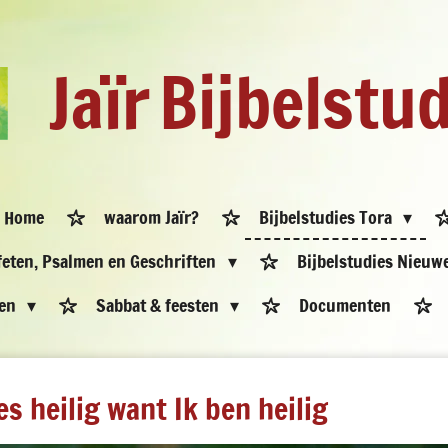
Jaïr
Bijbelstu
Home
waarom Jaïr?
Bijbelstudies Tora
ofeten, Psalmen en Geschriften
Bijbelstudies Nieuw
pen
Sabbat & feesten
Documenten
s heilig want Ik ben heilig