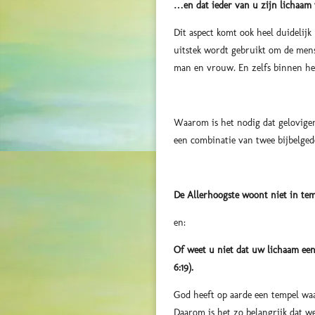
…en dat ieder van u zijn lichaam w
Dit aspect komt ook heel duidelijk 
uitstek wordt gebruikt om de mense
man en vrouw. En zelfs binnen het
Waarom is het nodig dat gelovige
een combinatie van twee bijbelged
De Allerhoogste woont niet in tem
en:
Of weet u niet dat uw lichaam een 
6:19).
God heeft op aarde een tempel waa
Daarom is het zo belangrijk dat w