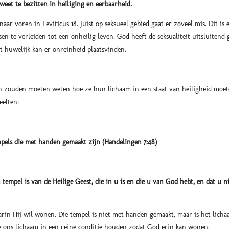
eet te bezitten in heiliging en eerbaarheid.
naar voren in Leviticus 18. Juist op seksueel gebied gaat er zoveel mis. Dit is 
n te verleiden tot een onheilig leven. God heeft de seksualiteit uitsluitend
 huwelijk kan er onreinheid plaatsvinden.
n zouden moeten weten hoe ze hun lichaam in een staat van heiligheid moet
eelten:
pels die met handen gemaakt zijn (Handelingen 7:48)
tempel is van de Heilige Geest, die in u is en die u van God hebt, en dat u n
rin Hij wil wonen. Die tempel is niet met handen gemaakt, maar is het licha
e ons lichaam in een reine conditie houden zodat God erin kan wonen.