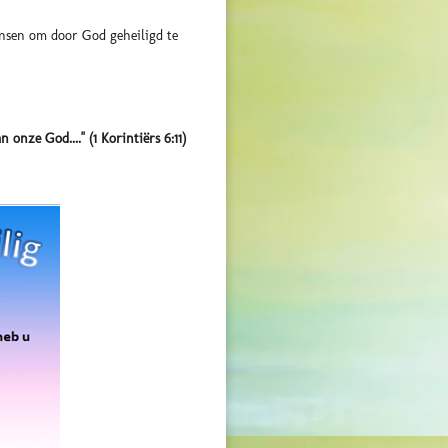
ensen om door God geheiligd te
nze God...." (1 Korintiërs 6:11)