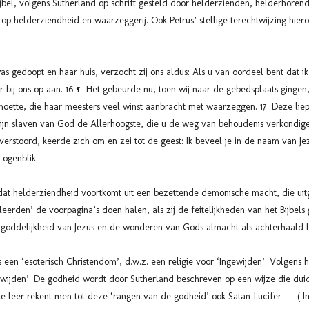
Bijbel, volgens Sutherland op schrift gesteld door helderzienden, helderhore
op helderziendheid en waarzeggerij. Ook Petrus’ stellige terechtwijzing hierom
s gedoopt en haar huis, verzocht zij ons aldus: Als u van oordeel bent dat i
g er bij ons op aan. 16 ¶ Het gebeurde nu, toen wij naar de gebedsplaats gingen
oette, die haar meesters veel winst aanbracht met waarzeggen. 17 Deze liep
jn slaven van God de Allerhoogste, die u de weg van behoudenis verkondigen
 verstoord, keerde zich om en zei tot de geest: Ik beveel je in de naam van Je
e ogenblik.
dat helderziendheid voortkomt uit een bezettende demonische macht, die ui
geleerden’ de voorpagina’s doen halen, als zij de feitelijkheden van het Bijbe
de goddelijkheid van Jezus en de wonderen van Gods almacht als achterhaal
ls een ‘esoterisch Christendom’, d.w.z. een religie voor ‘Ingewijden’. Volge
wijden’. De godheid wordt door Sutherland beschreven op een wijze die dui
eke leer rekent men tot deze ‘rangen van de godheid’ ook Satan-Lucifer — ( 