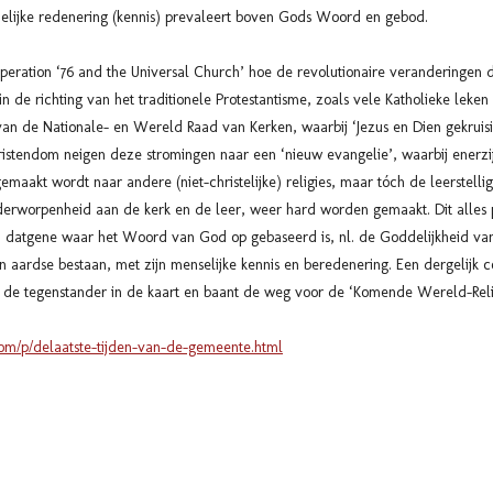
delijke redenering (kennis) prevaleert boven Gods Woord en gebod.
peration ‘76 and the Universal Church’ hoe de revolutionaire veranderingen di
in de richting van het traditionele Protestantisme, zoals vele Katholieke leke
n de Nationale- en Wereld Raad van Kerken, waarbij ‘Jezus en Dien gekruisigd
hristendom neigen deze stromingen naar een ‘nieuw evangelie’, waarbij enerzij
aakt wordt naar andere (niet-christelijke) religies, maar tóch de leerstelli
derworpenheid aan de kerk en de leer, weer hard worden gemaakt. Dit alles p
 datgene waar het Woord van God op gebaseerd is, nl. de Goddelijkheid van
 en aardse bestaan, met zijn menselijke kennis en beredenering. Een dergelijk
t de tegenstander in de kaart en baant de weg voor de ‘Komende Wereld-Relig
.com/p/delaatste-tijden-van-de-gemeente.html