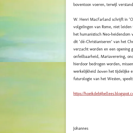
boventoon voeren, terwijl verstan
W. Henri MacFarland schrijft in ‘O
volgelingen van Rome, niet leiden 
het humanistisch Neo-heidendom va
dit ‘dé-Christianiseren’ van het C
verzacht worden en een opening gem
onfeilbaarheid, Mariaverering, on
hierdoor bedrogen worden, missen
werkelijkheid
boven
het tijdelijke
futurologie van het Westen, speel
https://hoeikdebijbellees.blogspot
Johannes