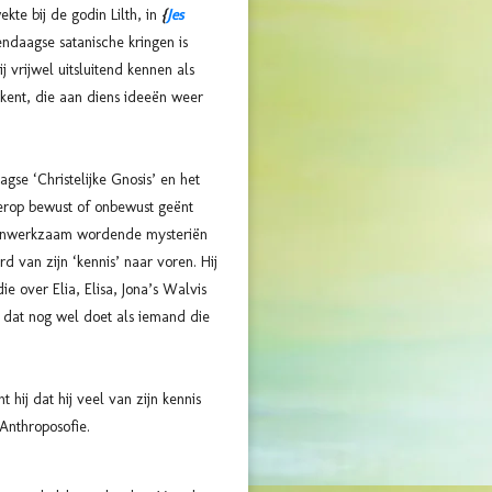
te bij de godin Lilth, in
{
Jes
ndaagse satanische kringen is
j vrijwel uitsluitend kennen als
rkent, die aan diens ideeën weer
gse ‘Christelijke Gnosis’ en het
 hierop bewust of onbewust geënt
 en onwerkzaam wordende mysteriën
 van zijn ‘kennis’ naar voren. Hij
 over Elia, Elisa, Jona’s Walvis
 dat nog wel doet als iemand die
 hij dat hij veel van zijn kennis
Anthroposofie.