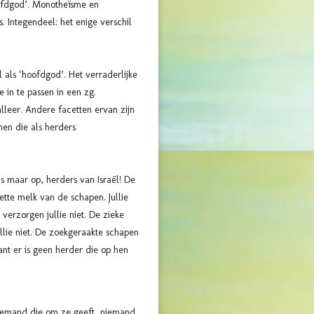
ofdgod’. Monotheïsme en
 Integendeel: het enige verschil
als ‘hoofdgod’. Het verraderlijke
 in te passen in een zg.
lleer. Andere facetten ervan zijn
en die als herders
s maar op, herders van Israël! De
ette melk van de schapen. Jullie
erzorgen jullie niet. De zieke
lie niet. De zoekgeraakte schapen
ant er is geen herder die op hen
niemand die om ze geeft, niemand