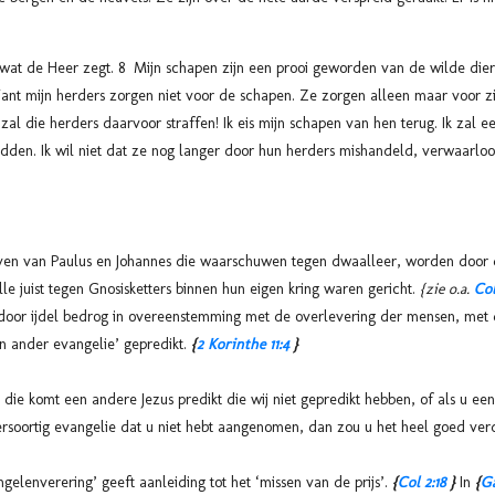
 wat de Heer zegt. 8 Mijn schapen zijn een prooi geworden van de wilde di
ant mijn herders zorgen niet voor de schapen. Ze zorgen alleen maar voor zic
Ik zal die herders daarvoor straffen! Ik eis mijn schapen van hen terug. Ik za
edden. Ik wil niet dat ze nog langer door hun herders mishandeld, verwaarl
ven van Paulus en Johannes die waarschuwen tegen dwaalleer, worden door d
l alle juist tegen Gnosisketters binnen hun eigen kring waren gericht.
{zie o.a.
Col
 door ijdel bedrog in overeenstemming met de overlevering der mensen, met 
en ander evangelie’ gepredikt.
{
2 Korinthe 11:4
}
e komt een andere Jezus predikt die wij niet gepredikt hebben, of als u een
ersoortig evangelie dat u niet hebt aangenomen, dan zou u het heel goed ver
elenverering’ geeft aanleiding tot het ‘missen van de prijs’.
{
Col 2:18
}
In
{
Ga