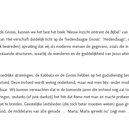
de Gnosis, kunnen we het best het boek ‘Nieuw inzicht omtrent de Bijbel’ va
n. Het verschaft duidelijk licht op de ‘hedendaagse Gnosis’. ‘Hedendaags’,
k bestreden) opvatting dat wij als moderne mensen de gegevens, zoals die in
staande structuren, waarbij de wonderen en de goddelijkheid van Jezus uiter
loedrijke stromingen, de Kabbala en de Gnosis hebben op het godsdienstig b
vloed. Deze invloed wordt weinig onderkend, maar wat men bijv. onder moder
baar. Wij kunnen verwachten dat in de komende jaren die invloed nog zal t
kringen, ondanks (of juist dankzij) het feit dat Rome met man en macht probeer
t te breiden. Geestelijke leidslieden (die toch beter moesten weten) gaan gr
, de middelares van alle genade … Maria; Maria spreekt nu’ zegt men … M