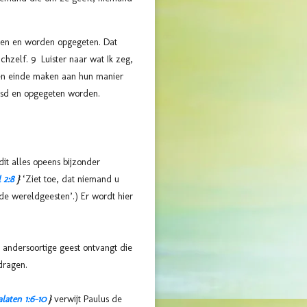
eren en worden opgegeten. Dat
hzelf. 9 Luister naar wat Ik zeg,
l een einde maken aan hun manier
oosd en opgegeten worden.
it alles opeens bijzonder
 2:8
}
‘Ziet toe, dat niemand u
de wereldgeesten’.) Er wordt hier
 andersoortige geest ontvangt die
dragen.
laten 1:6-10
}
verwijt Paulus de