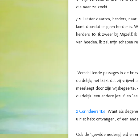
die naar ze zoekt.
7 ¶ Luister daarom, herders, naar
komt doordat er geen herder is. W
herders! 10 Ik zweer bij Mijzelf: 
van hoeden. Ik zal mijn schapen r
Verschillende passages in de brie
duidelijk; het blijkt dat zij vrijwe
meesleept door zijn wijsbegeerte,
duidelijk ‘een andere Jezus’ en ‘e
2 Corinthiërs 11:4
Want als degene di
u niet hebt ontvangen, of een and
Ook de ‘gewilde nederigheid en eng