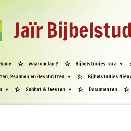
Jaïr
Bijbelstu
Home
waarom Jaïr?
Bijbelstudies Tora
eten, Psalmen en Geschriften
Bijbelstudies Nie
en
Sabbat & feesten
Documenten