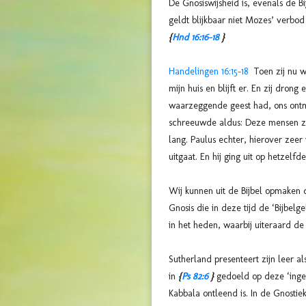
De Gnosiswijsheid is, evenals de 
geldt blijkbaar niet Mozes’ verbod 
{
Hnd 16:16-18
}
Handelingen 16:15-18
Toen zij nu wa
mijn huis en blijft er. En zij dron
waarzeggende geest had, ons ontm
schreeuwde aldus: Deze mensen zi
lang. Paulus echter, hierover zeer
uitgaat. En hij ging uit op hetzelfd
Wij kunnen uit de Bijbel opmaken 
Gnosis die in deze tijd de ‘Bijbel
in het heden, waarbij uiteraard 
Sutherland presenteert zijn leer a
in
{
Ps 82:6
}
gedoeld op deze ‘inge
Kabbala ontleend is. In de Gnosti