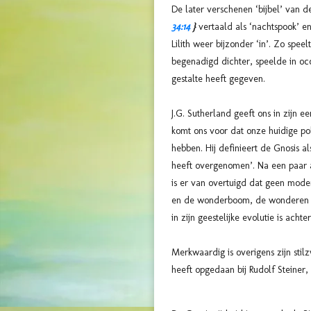
De later verschenen ‘bijbel’ van 
34:14
}
vertaald als ‘nachtspook’ e
Lilith weer bijzonder ‘in’. Zo speel
begenadigd dichter, speelde in occ
gestalte heeft gegeven.
J.G. Sutherland geeft ons in zijn 
komt ons voor dat onze huidige poli
hebben. Hij definieert de Gnosis a
heeft overgenomen’. Na een paar a
is er van overtuigd dat geen mode
en de wonderboom, de wonderen va
in zijn geestelijke evolutie is acht
Merkwaardig is overigens zijn stilz
heeft opgedaan bij Rudolf Steiner,