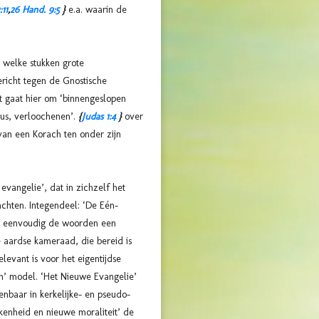
:11
,
26
Hand. 9:5
}
e.a. waarin de
elke stukken grote
richt tegen de Gnostische
t gaat hier om ‘binnengeslopen
us, verloochenen’.
{
Judas 1:4
}
over
van een Korach ten onder zijn
vangelie’, dat in zichzelf het
achten. Integendeel: ‘De Eén-
or eenvoudig de woorden een
e aardse kameraad, die bereid is
levant is voor het eigentijdse
n’ model. ‘Het Nieuwe Evangelie’
enbaar in kerkelijke- en pseudo-
okkenheid en nieuwe moraliteit’ de