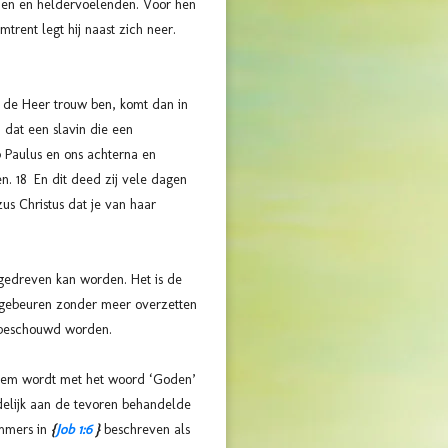
nden en heldervoelenden. Voor hen
trent legt hij naast zich neer.
k de Heer trouw ben, komt dan in
, dat een slavin die een
 Paulus en ons achterna en
. 18 En dit deed zij vele dagen
zus Christus dat je van haar
tgedreven kan worden. Het is de
ls gebeuren zonder meer overzetten
d beschouwd worden.
ns hem wordt met het woord ‘Goden’
delijk aan de tevoren behandelde
Immers in
{
Job 1:6
}
beschreven als