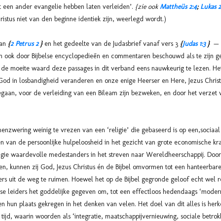
ot een ander evangelie hebben laten verleiden’.
{zie ook
Mattheüs 2:4
;
Lukas 2
ristus niet van den beginne identiek zijn, weerlegd wordt.)
van
{
2 Petrus 2
}
en het gedeelte van de Judasbrief vanaf vers 3
{
Judas 1:3
}
— w
ok door Bijbelse encyclopedieën en commentaren beschouwd als te zijn ge
is de moeite waard deze passages in dit verband eens nauwkeurig te lezen. He
od in losbandigheid veranderen en onze enige Heerser en Here, Jezus Christ
egaan, voor de verleiding van een Bileam zijn bezweken, en door het verzet 
zwering weinig te vrezen van een ‘religie’ die gebaseerd is op een,sociaal e
n van de persoonlijke hulpeloosheid in het gezicht van grote economische kr
eligie waardevolle medestanders in het streven naar Wereldheerschappij. Do
en, kunnen zij God, Jezus Christus én de Bijbel omvormen tot een hanteerbar
rs uit de weg te ruimen. Hoewel het op de Bijbel gegronde geloof echt wel re
e leiders het goddelijke gegeven om, tot een effectloos hedendaags ‘moder
hun plaats gekregen in het denken van velen. Het doel van dit alles is herk
te tijd, waarin woorden als ‘integratie, maatschappijvernieuwing, sociale betr