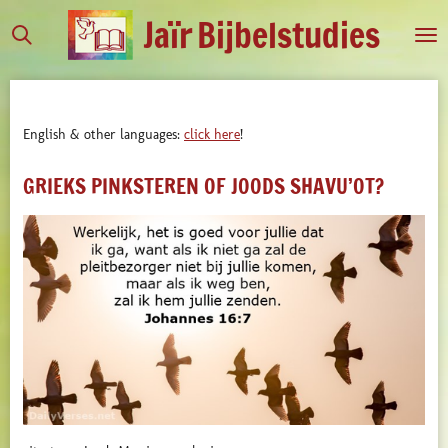
Jaïr
Bijbelstudies
Ga
direct
naar
de
hoofdinhoud
English & other languages:
click here
!
GRIEKS PINKSTEREN OF JOODS SHAVU’OT?