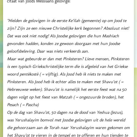
citaat van Joods Messiaans gelovige:
"Hielden de gelovigen in de eerste Ke’ilah (gemeente) op om Jood te
zijn? Zijn ze een nieuwe Christelijke kerk begonnen? Absoluut niet!
Dat was ook niet nodig! Als Joodse gelovigen die hun Mashiach
gevonden hadden, konden ze gewoon doorgaan met hun Joodse
geloofsbeleving. Daar was niets verkeerds aan.
Maar wat gebeurde er dan met Pinksteren? Lieve mensen, Pinksteren
is een typisch Griekschristelijke term die is afgeleid van het Griekse
woord pentèkostè ( = vijftig). Als Jood heb ik niets te maken met
Pinksteren. Als Jood heb ik echter alles te maken met Shavu’ot ( =
Hebreeuwse weken). Shavu’ot is namelijk het eerste feest wat na 50
dagen volgt op het feest van Matzah ( = ongezuurde broden), het
Pesach ( = Pascha)
Op de dag van Shavu’ot, 50 dagen na de dood van Yeshua (Jezus),
was Yerushalayim bomvol met Joodse gelovigen uit de hele wereld
die gehoorzaam aan de Torah naar Yerushalayim waren gekomen om
het Shavu’ot te vieren in de tempel en te offeren en hun tienden te