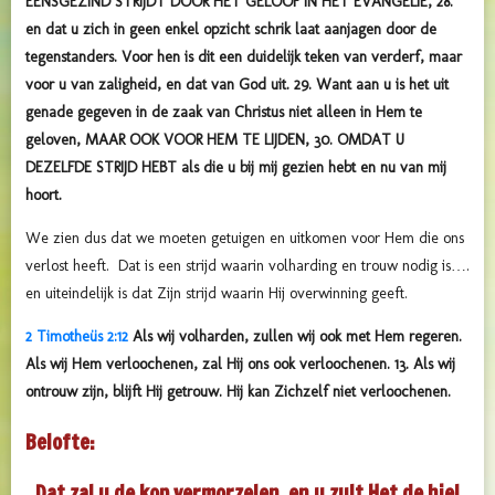
EENSGEZIND STRIJDT DOOR HET GELOOF IN HET EVANGELIE, 28.
en dat u zich in geen enkel opzicht schrik laat aanjagen door de
tegenstanders. Voor hen is dit een duidelijk teken van verderf, maar
voor u van zaligheid, en dat van God uit. 29. Want aan u is het uit
genade gegeven in de zaak van Christus niet alleen in Hem te
geloven, MAAR OOK VOOR HEM TE LIJDEN, 30. OMDAT U
DEZELFDE STRIJD HEBT als die u bij mij gezien hebt en nu van mij
hoort.
We zien dus dat we moeten getuigen en uitkomen voor Hem die ons
verlost heeft. Dat is een strijd waarin volharding en trouw nodig is….
en uiteindelijk is dat Zijn strijd waarin Hij overwinning geeft.
2 Timotheüs 2:12
Als wij volharden, zullen wij ook met Hem regeren.
Als wij Hem verloochenen, zal Hij ons ook verloochenen. 13. Als wij
ontrouw zijn, blijft Hij getrouw. Hij kan Zichzelf niet verloochenen.
Belofte:
Dat zal u de kop vermorzelen, en u zult Het de hiel