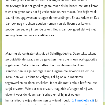
verleiding om kwaad te doen. Zolang hij in een beschermde
omgeving is lijkt het goed te gaan, maar als hij buiten die kring komt
is er een grote kans dat hij verkeerde keuzes maakt. Dan blijkt vaak
dat hij niet opgewassen is tegen de verleidingen. En als Adam en Eva
dan ook nog vruchten zouden nemen van de Boom des Levens
zouden ze eeuwig in zonde leven. Het is dan ook goed dat wij niet
eeuwig leven in onze vleselijke staat .
Maar nu de centrale tekst uit dit Schriftgedeelte. Deze tekst tekent
zo duidelijk de staat van de gevallen mens die in een oorlogspositie
is gekomen. Satan die van alles doet om de mens te doen
standhouden in zijn zondige staat. Degene die ervoor kiest om de
Tora, dan wel Yeshua te volgen, zal hij op alle manieren
tegenwerken en doen struikelen. Ieder die met Yeshua leeft zal die
strijd ervaren. Wie dat niet ervaart mag zich afvragen of hij wel
uitkomt voor de Naam van Yeshua en of hij niet op een
humanistische wijze de mensen te vriend houdt.
2 Timotheüs 3:12
En