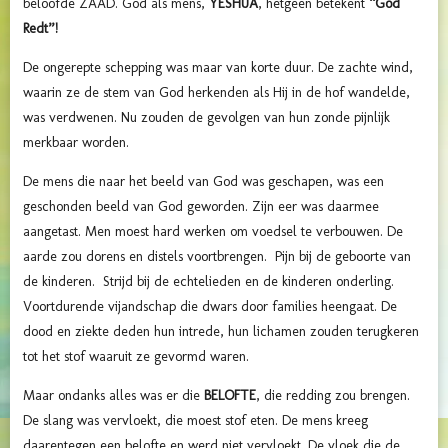
beloofde ZAAD. God als mens,
YESHUA
, hetgeen betekent
“God
Redt”!
De ongerepte schepping was maar van korte duur. De zachte wind,
waarin ze de stem van God herkenden als Hij in de hof wandelde,
was verdwenen. Nu zouden de gevolgen van hun zonde pijnlijk
merkbaar worden.
De mens die naar het beeld van God was geschapen, was een
geschonden beeld van God geworden. Zijn eer was daarmee
aangetast. Men moest hard werken om voedsel te verbouwen. De
aarde zou dorens en distels voortbrengen. Pijn bij de geboorte van
de kinderen. Strijd bij de echtelieden en de kinderen onderling.
Voortdurende vijandschap die dwars door families heengaat. De
dood en ziekte deden hun intrede, hun lichamen zouden terugkeren
tot het stof waaruit ze gevormd waren.
Maar ondanks alles was er die
BELOFTE
, die redding zou brengen.
De slang was vervloekt, die moest stof eten. De mens kreeg
daarentegen een belofte en werd niet vervloekt. De vloek die de