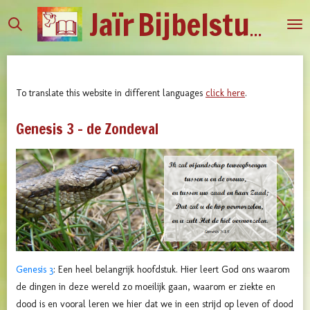
Jaïr
Bijbelstudies
Ga
direct
naar
de
hoofdinhoud
To translate this website in different languages
click here
.
Genesis 3 - de Zondeval
Genesis 3
: Een heel belangrijk hoofdstuk. Hier leert God ons waarom
de dingen in deze wereld zo moeilijk gaan, waarom er ziekte en
dood is en vooral leren we hier dat we in een strijd op leven of dood