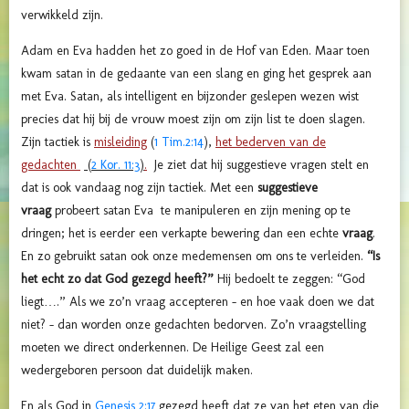
verwikkeld zijn.
Adam en Eva hadden het zo goed in de Hof van Eden. Maar toen
kwam satan in de gedaante van een slang en ging het gesprek aan
met Eva. Satan, als intelligent en bijzonder geslepen wezen wist
precies dat hij bij de vrouw moest zijn om zijn list te doen slagen.
Zijn tactiek is
misleiding
(
1 Tim.2:14
),
het bederven van de
gedachten
(
2 Kor. 11:3
)
.
Je ziet dat hij suggestieve vragen stelt en
dat is ook vandaag nog zijn tactiek. Met een
suggestieve
vraag
probeert satan Eva te manipuleren en zijn mening op te
dringen; het is eerder een verkapte bewering dan een echte
vraag
.
En zo gebruikt satan ook onze medemensen om ons te verleiden.
“
Is
het echt zo dat God gezegd heeft
?”
Hij bedoelt te zeggen: “God
liegt….” Als we zo’n vraag accepteren – en hoe vaak doen we dat
niet? – dan worden onze gedachten bedorven. Zo’n vraagstelling
moeten we direct onderkennen. De Heilige Geest zal een
wedergeboren persoon dat duidelijk maken.
En als God in
Genesis 2:17
gezegd heeft dat ze van het eten van die