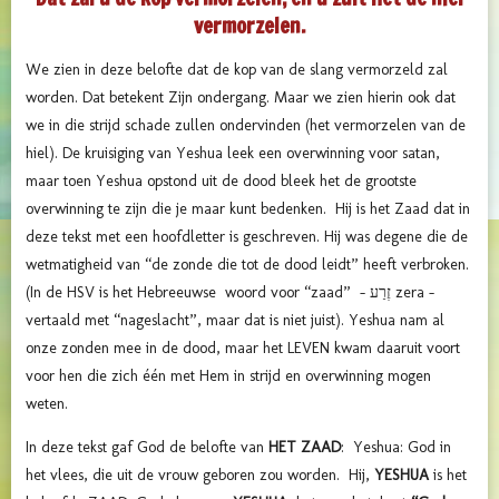
vermorzelen.
We zien in deze belofte dat de kop van de slang vermorzeld zal
worden. Dat betekent Zijn ondergang. Maar we zien hierin ook dat
we in die strijd schade zullen ondervinden (het vermorzelen van de
hiel). De kruisiging van Yeshua leek een overwinning voor satan,
maar toen Yeshua opstond uit de dood bleek het de grootste
overwinning te zijn die je maar kunt bedenken. Hij is het Zaad dat in
deze tekst met een hoofdletter is geschreven. Hij was degene die de
wetmatigheid van “de zonde die tot de dood leidt” heeft verbroken.
(In de HSV is het Hebreeuwse woord voor “zaad” - זֶרַע zera -
vertaald met “nageslacht”, maar dat is niet juist). Yeshua nam al
onze zonden mee in de dood, maar het LEVEN kwam daaruit voort
voor hen die zich één met Hem in strijd en overwinning mogen
weten.
In deze tekst gaf God de belofte van
HET ZAAD
: Yeshua: God in
het vlees, die uit de vrouw geboren zou worden. Hij,
YESHUA
is het