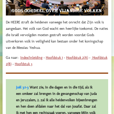
De HEERE straft de heidenen vanwege het onrecht dat Zijn volk is
aangedaan. Het volk van God wacht een heerlijke toekomst. De naties
die Israël vervolgden moeten gestraft worden voordat Gods
uitverkoren volk in veiligheid kan bestaan onder het koningschap
van de Messias: Yeshua.
Ga naar:
Index/inleiding
-
Hoofdstuk 1
-
Hoofdstuk 2(A)
-
Hoofdstuk
2(B)
-
Hoofdstuk 3
Joël 3:1-3
Want zie, in die dagen en in die tijd, als Ik
een omkeer zal brengen in de gevangenschap van Juda
en Jeruzalem, 2. zal Ik alle heidenvolken bijeenbrengen
en hen doen afdalen naar het dal van Josafat. Daar zal
Ik met hen een rechtszaak voeren, vanwege Mijn volk