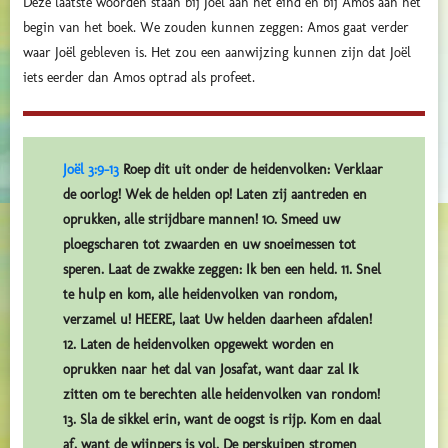
Deze laatste woorden staan bij Joël aan het eind en bij Amos aan het
begin van het boek. We zouden kunnen zeggen: Amos gaat verder
waar Joël gebleven is. Het zou een aanwijzing kunnen zijn dat Joël
iets eerder dan Amos optrad als profeet.
Joël 3:9-13
Roep dit uit onder de heidenvolken: Verklaar
de oorlog! Wek de helden op! Laten zij aantreden en
oprukken, alle strijdbare mannen! 10. Smeed uw
ploegscharen tot zwaarden en uw snoeimessen tot
speren. Laat de zwakke zeggen: Ik ben een held. 11. Snel
te hulp en kom, alle heidenvolken van rondom,
verzamel u! HEERE, laat Uw helden daarheen afdalen!
12. Laten de heidenvolken opgewekt worden en
oprukken naar het dal van Josafat, want daar zal Ik
zitten om te berechten alle heidenvolken van rondom!
13. Sla de sikkel erin, want de oogst is rijp. Kom en daal
af, want de wijnpers is vol. De perskuipen stromen