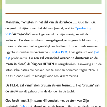
Menigten, menigten in het dal van de dorsslede........
God liet Joël in
de geest uitkijken over het dal van Josafat, wat in
Openbaring
16:16
'Armageddon'
wordt genoemd. Er zijn menigten uit de
volkeren. De sfeer is uiterst beangstigend, er is geen licht van zon,
maan of sterren, het is geestelijk en tastbaar duister, zoals eenmaal
Egypte in duisternis verkeerde. (
Exodus 10:22
) Hier gebeurt wat
Joël
2:31
profeteerde:
'
De zon zal veranderd worden in duisternis
en de
maan in bloed',
de
'dag des HEEREN'
is aangebroken.
Aanwezig zijn de
satanische naties die denken het te kunnen opnemen tegen YHWH.
Ze zijn door God uitgedaagd voor een krachtmeting.
De HEERE zal vanaf Sion brullen als een leeuw.......
Het
‘brullen’ van
de leeuw
wordt gehoord in de donder in de lucht.
God brult met
Zijn
stem;
Hij dondert met de stem van Zijn
majesteit
. (
Job 37:4
)
Hemel en aarde beven....
Het is een dreiging naar