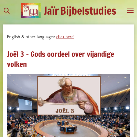
Jaïr
Bijbelstudies
Ga
direct
naar
de
English & other languages:
click here!
hoofdinhoud
Joël 3 - Gods oordeel over vijandige
volken