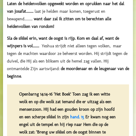
Laten de heidenvolken opgewekt worden en oprukken naar het dal
van Josafat........
laat je helden maar komen, toegerust en
bewapend.........
want daar zal Ik zitten om te berechten alle
heidenvolken van rondom!
Sla de sikkel erin, want de oogst is rijp. Kom en daal af, want de
wijnpers is vol.......
Yeshua strijdt niet alleen tegen volken, maar
tegen de machten waardoor ze beheerst worden. Hij strijdt tegen de
duivel, die Hij als een bliksem uit de hemel zag vallen. Hij
ontmantelde Zijn aartsvijand:
de moordenaar en de leugenaar van de
beginne
.
Openbarng 14:14-16 ‘Het Boek’ Toen zag ik een witte
wolk en op die wolk zat iemand die er uitzag als een
mensenzoon. Hij had een gouden kroon op zijn hoofd
en een scherpe sikkel in zijn
hand. 15
Er kwam nog een
engel uit de tempel en hij riep naar Hem die op de
wolk zat: ‘Breng uw sikkel om de oogst binnen te