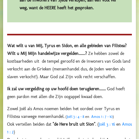
aan de inwoners van Sjeba verkopen, aan een volk ver
weg, want de HEERE heeft het gesproken.
Wat wilt u van Mij, Tyrus en Sidon, en alle gebieden van Filistea?
Wilt u Mij Mijn handelwijze vergelden.......?
Ze hebben zowel de
kostbaarheden uit de tempel geroofd en de inwoners van Gods land
verkocht aan de Grieken (mensenhandel dus, de Joden werden als
slaven verkocht!). Maar God zal Zijn volk recht verschaffen.
Ik zal uw vergelding op uw hoofd doen terugkeren.......
God heeft
geen pardon met allen die Zijn oogappel kwaad doen.
Zowel Joël als Amos noemen beiden het oordeel over Tyrus en
Filistea vanwege mensenhandel.
(
Joël 3 : 4 - 8
en
Amos 1 : 7 - 10
)
Ook vertellen beiden dat
"de Here brult uit Sion"
. (
Joël 3 : 16
en
Amos
1 : 2
)